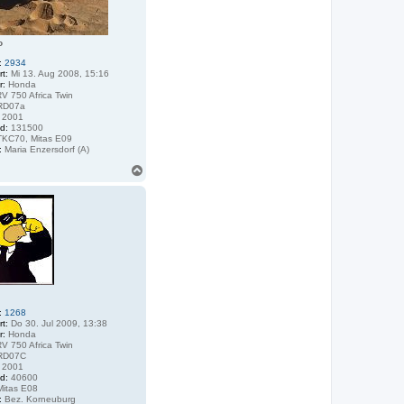
o
:
2934
rt:
Mi 13. Aug 2008, 15:16
r:
Honda
V 750 Africa Twin
D07a
2001
d:
131500
KC70, Mitas E09
:
Maria Enzersdorf (A)
N
a
c
h
o
b
e
n
:
1268
rt:
Do 30. Jul 2009, 13:38
r:
Honda
V 750 Africa Twin
RD07C
2001
d:
40600
itas E08
:
Bez. Korneuburg