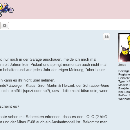
Suche
Erweiterte Suche
d nur noch in der Garage anschauen, melde ich mich mal
r seit Jahren kein Pickerl und springt momentan auch nicht mal
2mad
n behalten und war jedes Jahr der irrigen Meinung, "aber heuer
Beiträge
Registrie
Herstelle
 ich kann es ihr nicht übel nehmen.
Type:
XR
Modell:
rde? Zwergerl, Klaus, Siro, Martin & Herzerl, der Schrauber-Guru
Baujahr:
icht einfällt (spezi oder so?), usw... bitte nicht böse sein, wenn
Km Stan
Reifen:
M
Wohnort
 scheint es?
musste schon mit Schrecken erkennen, dass es den LOLO (? hieß
ibt und der Mitas E-08 auch ein Auslaufmodell ist. Bekommt man