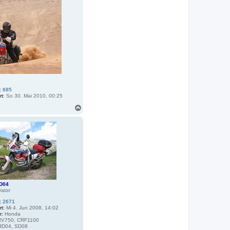
o
b
e
n
:
685
rt:
So 30. Mai 2010, 00:25
N
a
c
h
o
b
e
n
D04
rator
:
2671
rt:
Mi 4. Jun 2008, 14:02
r:
Honda
V750, CRF1100
D04, SD08