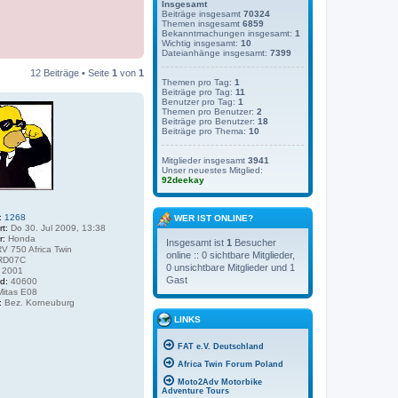
Insgesamt
Beiträge insgesamt
70324
Themen insgesamt
6859
Bekanntmachungen insgesamt:
1
Wichtig insgesamt:
10
Dateianhänge insgesamt:
7399
12 Beiträge • Seite
1
von
1
Themen pro Tag:
1
Beiträge pro Tag:
11
Benutzer pro Tag:
1
Themen pro Benutzer:
2
Beiträge pro Benutzer:
18
Beiträge pro Thema:
10
Mitglieder insgesamt
3941
Unser neuestes Mitglied:
92deekay
:
1268
WER IST ONLINE?
rt:
Do 30. Jul 2009, 13:38
r:
Honda
Insgesamt ist
1
Besucher
V 750 Africa Twin
online :: 0 sichtbare Mitglieder,
RD07C
0 unsichtbare Mitglieder und 1
2001
Gast
d:
40600
itas E08
:
Bez. Korneuburg
LINKS
FAT e.V. Deutschland
Africa Twin Forum Poland
Moto2Adv Motorbike
Adventure Tours