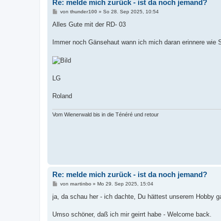
Re: melde mich zurück - ist da noch jemand?
B
von
thunder100
»
So 28. Sep 2025, 10:54
e
i
Alles Gute mit der RD- 03
t
r
a
Immer noch Gänsehaut wann ich mich daran erinnere wie S
g
LG
Roland
Vom Wienerwald bis in die Ténéré und retour
Re: melde mich zurück - ist da noch jemand?
B
von
martinbo
»
Mo 29. Sep 2025, 15:04
e
i
ja, da schau her - ich dachte, Du hättest unserem Hobby g
t
r
a
Umso schöner, daß ich mir geirrt habe - Welcome back.
g