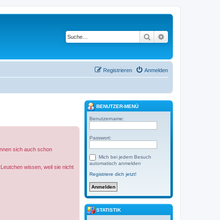
Suche
Erweiterte Suche
Registrieren
Anmelden
BENUTZER-MENÜ
Benutzername:
Passwort:
kennen sich auch schon
Mich bei jedem Besuch
automatisch anmelden
Leutchen wissen, weil sie nicht
Registriere dich jetzt!
STATISTIK