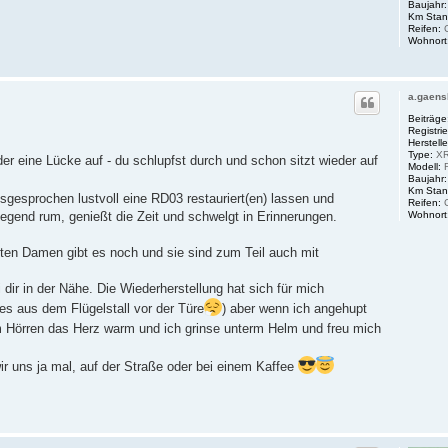
Baujahr:
Km Stan
Reifen:
C
Wohnort
a.gaens
Beiträge
Registrie
Herstelle
Type:
XR
er eine Lücke auf - du schlupfst durch und schon sitzt wieder auf
Modell:
Baujahr:
Km Stan
ausgesprochen lustvoll eine RD03 restauriert(en) lassen und
Reifen:
C
egend rum, genießt die Zeit und schwelgt in Erinnerungen.
Wohnort
alten Damen gibt es noch und sie sind zum Teil auch mit
 dir in der Nähe. Die Wiederherstellung hat sich für mich
ues aus dem Flügelstall vor der Türe
) aber wenn ich angehupt
m Hörren das Herz warm und ich grinse unterm Helm und freu mich
ir uns ja mal, auf der Straße oder bei einem Kaffee