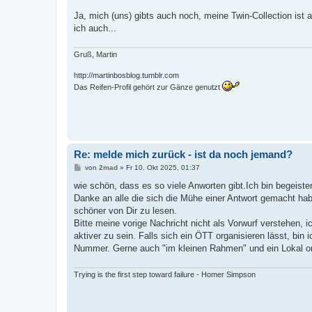
Ja, mich (uns) gibts auch noch, meine Twin-Collection ist
ich auch...
Gruß, Martin
http://martinbosblog.tumblr.com
Das Reifen-Profil gehört zur Gänze genutzt
Re: melde mich zurück - ist da noch jemand?
B
von
2mad
»
Fr 10. Okt 2025, 01:37
e
i
wie schön, dass es so viele Anworten gibt.Ich bin begeiste
t
Danke an alle die sich die Mühe einer Antwort gemacht h
r
a
schöner von Dir zu lesen.
g
Bitte meine vorige Nachricht nicht als Vorwurf verstehen, i
aktiver zu sein. Falls sich ein ÖTT organisieren lässt, bin 
Nummer. Gerne auch "im kleinen Rahmen" und ein Lokal orga
Trying is the first step toward failure - Homer Simpson