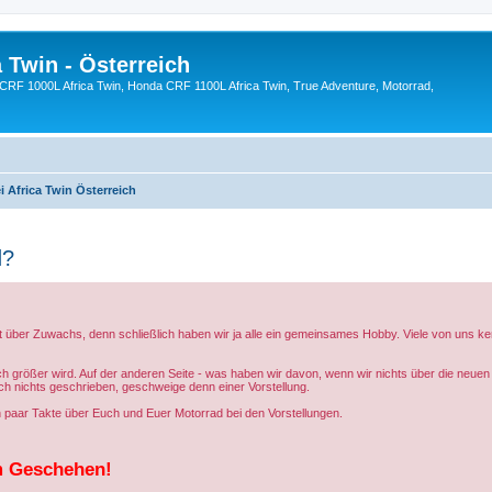
 Twin - Österreich
CRF 1000L Africa Twin, Honda CRF 1100L Africa Twin, True Adventure, Motorrad,
 Africa Twin Österreich
d?
zeit über Zuwachs, denn schließlich haben wir ja alle ein gemeinsames Hobby. Viele von uns 
h größer wird. Auf der anderen Seite - was haben wir davon, wenn wir nichts über die neuen 
ch nichts geschrieben, geschweige denn einer Vorstellung.
n paar Takte über Euch und Euer Motorrad bei den Vorstellungen.
am Geschehen!