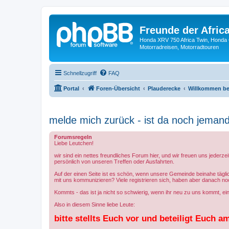
Freunde der Africa
Honda XRV 750 Africa Twin, Honda 
Motorradreisen, Motorradtouren
Schnellzugriff
FAQ
Portal
Foren-Übersicht
Plauderecke
Willkommen bei
melde mich zurück - ist da noch jeman
Forumsregeln
Liebe Leutchen!
wir sind ein nettes freundliches Forum hier, und wir freuen uns jeder
persönlich von unseren Treffen oder Ausfahrten.
Auf der einen Seite ist es schön, wenn unsere Gemeinde beinahe täglic
mit uns kommunizieren? Viele registrieren sich, haben aber danach no
Kommts - das ist ja nicht so schwierig, wenn ihr neu zu uns kommt, ei
Also in diesem Sinne liebe Leute:
bitte stellts Euch vor und beteiligt Euch 