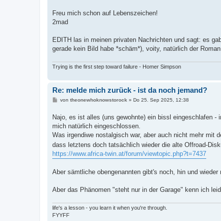
Freu mich schon auf Lebenszeichen!
2mad
EDITH las in meinen privaten Nachrichten und sagt: es ga
gerade kein Bild habe *schäm*), voity, natürlich der Roman
Trying is the first step toward failure - Homer Simpson
Re: melde mich zurück - ist da noch jemand?
B
von
theonewhoknowstorock
»
Do 25. Sep 2025, 12:38
e
i
Najo, es ist alles (uns gewohnte) ein bissl eingeschlafen - 
t
r
mich natürlich eingeschlossen.
a
Was irgendiwe nostalgisch war, aber auch nicht mehr mit 
g
dass letztens doch tatsächlich wieder die alte Offroad-D
https://www.africa-twin.at/forum/viewtopic.php?t=7437
Aber sämtliche obengenannten gibt's noch, hin und wiede
Aber das Phänomen "steht nur in der Garage" kenn ich leid
life's a lesson - you learn it when you're through.
FYYFF