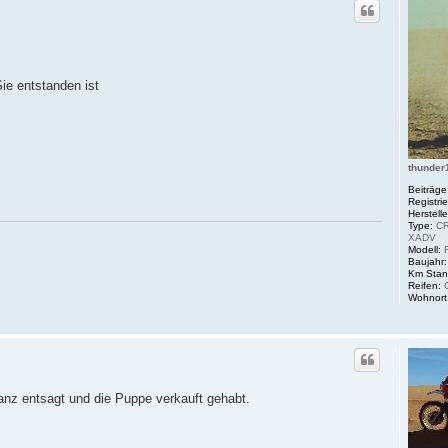
ie entstanden ist
thunder
Beiträge
Registrie
Herstelle
Type:
CR
XADV
Modell:
R
Baujahr:
Km Stan
Reifen:
C
Wohnort
anz entsagt und die Puppe verkauft gehabt.