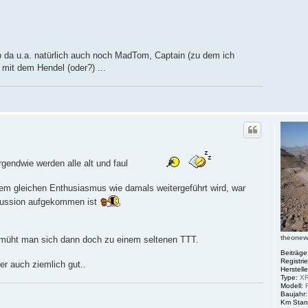
b da u.a. natürlich auch noch MadTom, Captain (zu dem ich
 mit dem Hendel (oder?) ...
irgendwie werden alle alt und faul
dem gleichen Enthusiasmus wie damals weitergeführt wird, war
iskussion aufgekommen ist
theone
r müht man sich dann doch zu einem seltenen TTT.
Beiträge
Registrie
er auch ziemlich gut..
Herstelle
Type:
XR
Modell:
R
Baujahr:
Km Stan