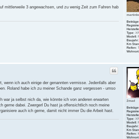
 auf mittlerweile 3 angewachsen, und zu wenig Zeit zum Fahren hab
martinb
Beiträge
Registrie
Herstelle
Type:
XR
Modell:
R
Baujahr:
Km Stan
Reifen:
T
Wohnort
rt, wenn ich auch einige der genannten vermisse. Jedenfalls aber
aben. Roland habe ich zu meiner Schande ganz vergessen - umso
ch war ja selbst nich da, wie könnte ich von anderen erwarten
2mad
ich gerne dabei. Zwergerl Du hast ja offensichtlich noch meine
Beiträge
nisiere auch ich gerne, damit nicht immer Du die Arbeit hast.
Registrie
Herstelle
Type:
XR
Modell:
Baujahr:
Km Stan
Reifen:
M
Wohnort