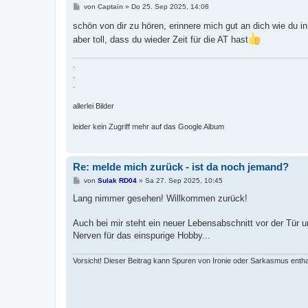
B
von
Captain
»
Do 25. Sep 2025, 14:08
e
i
schön von dir zu hören, erinnere mich gut an dich wie du
t
aber toll, dass du wieder Zeit für die AT hast
r
a
g
.
.
.
allerlei Bilder
leider kein Zugriff mehr auf das Google Album
Re: melde mich zurück - ist da noch jemand?
B
von
Sulak RD04
»
Sa 27. Sep 2025, 10:45
e
i
Lang nimmer gesehen! Willkommen zurück!
t
r
a
Auch bei mir steht ein neuer Lebensabschnitt vor der Tür u
g
Nerven für das einspurige Hobby...
Vorsicht! Dieser Beitrag kann Spuren von Ironie oder Sarkasmus entha