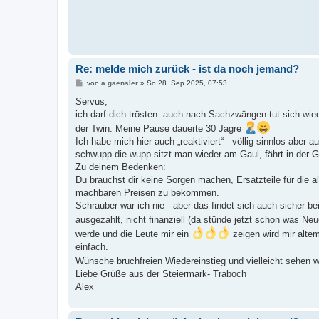
Re: melde mich zurück - ist da noch jemand?
B
von
a.gaensler
»
So 28. Sep 2025, 07:53
e
i
Servus,
t
ich darf dich trösten- auch nach Sachzwängen tut sich wied
r
a
der Twin. Meine Pause dauerte 30 Jagre
g
Ich habe mich hier auch „reaktiviert“ - völlig sinnlos aber 
schwupp die wupp sitzt man wieder am Gaul, fährt in der G
Zu deinem Bedenken:
Du brauchst dir keine Sorgen machen, Ersatzteile für die 
machbaren Preisen zu bekommen.
Schrauber war ich nie - aber das findet sich auch sicher bei
ausgezahlt, nicht finanziell (da stünde jetzt schon was Ne
werde und die Leute mir ein
zeigen wird mir alte
einfach.
Wünsche bruchfreien Wiedereinstieg und vielleicht sehen w
Liebe Grüße aus der Steiermark- Traboch
Alex