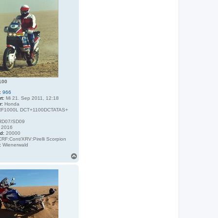
h
o
b
e
n
100
:
966
rt:
Mi 21. Sep 2011, 12:18
r:
Honda
F1000L DCT+1100DCTATAS+
D07/SD09
2016
d:
20000
RF:Cont/XRV:Pirelli Scorpion
:
Wienerwald
N
a
c
h
o
b
e
n