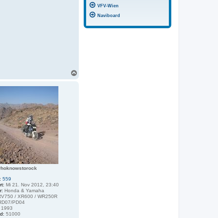
VFV-Wien
Naviboard
N
a
c
h
o
b
e
n
whoknowstorock
:
559
rt:
Mi 21. Nov 2012, 23:40
r:
Honda & Yamaha
V750 / XR600 / WR250R
D07/PD04
1993
d:
51000