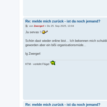
Re: melde mich zurück - ist da noch jemand?
B
von
Zwergerl
»
Do 25. Sep 2025, 13:04
e
i
Ja servas !
t
r
a
Schön dast wieder online bist... Ich bekennen mich schuldig
g
geworden aber ein bißi organisationsmüde...
lg Zwergerl
KTM - verleiht Flügel
Re: melde mich zurück - ist da noch jemand?