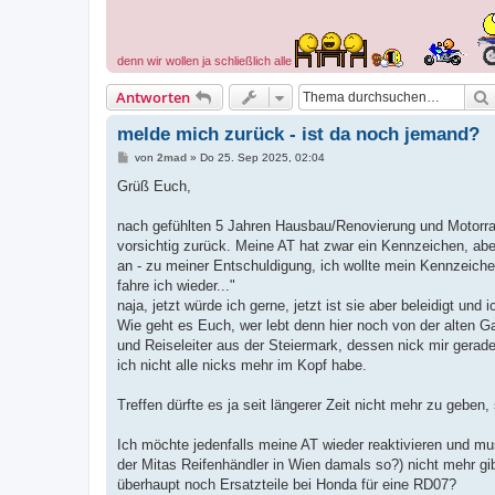
denn wir wollen ja schließlich alle
Antworten
melde mich zurück - ist da noch jemand?
B
von
2mad
»
Do 25. Sep 2025, 02:04
e
i
Grüß Euch,
t
r
a
nach gefühlten 5 Jahren Hausbau/Renovierung und Motorra
g
vorsichtig zurück. Meine AT hat zwar ein Kennzeichen, abe
an - zu meiner Entschuldigung, ich wollte mein Kennzeiche
fahre ich wieder..."
naja, jetzt würde ich gerne, jetzt ist sie aber beleidigt und
Wie geht es Euch, wer lebt denn hier noch von der alten Ga
und Reiseleiter aus der Steiermark, dessen nick mir gerade n
ich nicht alle nicks mehr im Kopf habe.
Treffen dürfte es ja seit längerer Zeit nicht mehr zu geben,
Ich möchte jedenfalls meine AT wieder reaktivieren und 
der Mitas Reifenhändler in Wien damals so?) nicht mehr g
überhaupt noch Ersatzteile bei Honda für eine RD07?