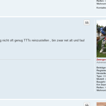
Reifen:
t
Wohnort
Kontakt
 nicht oft genug TTTs reinzustellen , bin zwar net alt und faul
Zwerger
Administ
Beiträge
Registrie
Herstelle
Type:
99
Modell:
Baujahr:
Km Stan
Reifen:
H
Wohnort