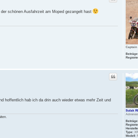
 in der schönen Ausfahrzeit am Moped gezangelt hast
Captain
Beiträge
Registrie
nd hoffentlich hab ich da drin auch wieder etwas mehr Zeit und
Sulak R
Administ
lten.
Beiträge
Registrie
Herstelle
Type:
XR
Modell:
R