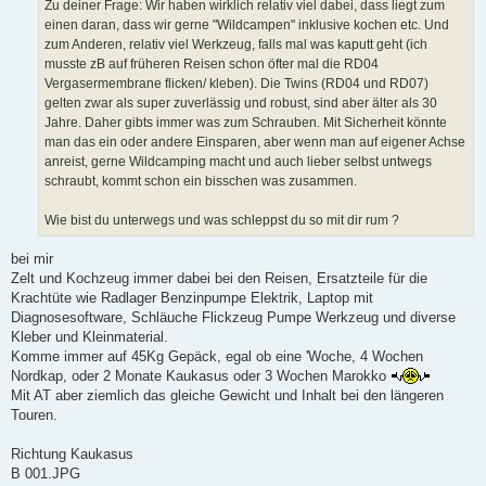
Zu deiner Frage: Wir haben wirklich relativ viel dabei, dass liegt zum
einen daran, dass wir gerne "Wildcampen" inklusive kochen etc. Und
zum Anderen, relativ viel Werkzeug, falls mal was kaputt geht (ich
musste zB auf früheren Reisen schon öfter mal die RD04
Vergasermembrane flicken/ kleben). Die Twins (RD04 und RD07)
gelten zwar als super zuverlässig und robust, sind aber älter als 30
Jahre. Daher gibts immer was zum Schrauben. Mit Sicherheit könnte
man das ein oder andere Einsparen, aber wenn man auf eigener Achse
anreist, gerne Wildcamping macht und auch lieber selbst untwegs
schraubt, kommt schon ein bisschen was zusammen.
Wie bist du unterwegs und was schleppst du so mit dir rum ?
bei mir
Zelt und Kochzeug immer dabei bei den Reisen, Ersatzteile für die
Krachtüte wie Radlager Benzinpumpe Elektrik, Laptop mit
Diagnosesoftware, Schläuche Flickzeug Pumpe Werkzeug und diverse
Kleber und Kleinmaterial.
Komme immer auf 45Kg Gepäck, egal ob eine 'Woche, 4 Wochen
Nordkap, oder 2 Monate Kaukasus oder 3 Wochen Marokko
Mit AT aber ziemlich das gleiche Gewicht und Inhalt bei den längeren
Touren.
Richtung Kaukasus
B 001.JPG