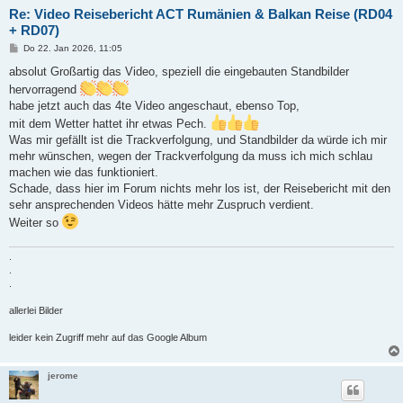
Re: Video Reisebericht ACT Rumänien & Balkan Reise (RD04
+ RD07)
B
Do 22. Jan 2026, 11:05
e
i
absolut Großartig das Video, speziell die eingebauten Standbilder
t
hervorragend
r
a
habe jetzt auch das 4te Video angeschaut, ebenso Top,
g
mit dem Wetter hattet ihr etwas Pech.
Was mir gefällt ist die Trackverfolgung, und Standbilder da würde ich mir
mehr wünschen, wegen der Trackverfolgung da muss ich mich schlau
machen wie das funktioniert.
Schade, dass hier im Forum nichts mehr los ist, der Reisebericht mit den
sehr ansprechenden Videos hätte mehr Zuspruch verdient.
Weiter so
.
.
.
allerlei Bilder
leider kein Zugriff mehr auf das Google Album
jerome