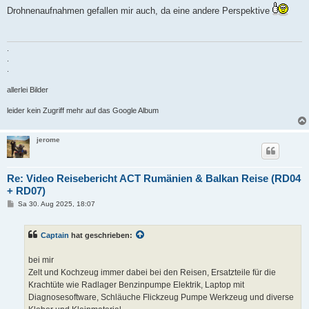
i
Drohnenaufnahmen gefallen mir auch, da eine andere Perspektive
t
r
a
g
.
.
.
allerlei Bilder
leider kein Zugriff mehr auf das Google Album
jerome
Re: Video Reisebericht ACT Rumänien & Balkan Reise (RD04
+ RD07)
B
Sa 30. Aug 2025, 18:07
e
i
t
Captain
hat geschrieben:
r
a
g
bei mir
Zelt und Kochzeug immer dabei bei den Reisen, Ersatzteile für die
Krachtüte wie Radlager Benzinpumpe Elektrik, Laptop mit
Diagnosesoftware, Schläuche Flickzeug Pumpe Werkzeug und diverse