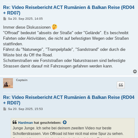
Re: Video Reisebericht ACT Rumänien & Balkan Reise (RD04
+ RD07)
B
Sa 20. Sep 2025, 14:05
e
i
Immer diese Diskussionen
t
"Offroad" bedeutet "abseits der Straße" oder "Gelände". Es beschreibt
r
a
Fahrten oder Aktivitäten, die nicht auf befestigten Wegen oder Straßen
g
stattfinden.
Fährst du "Naturwege", "Trampelpfade", "Sandstrand" oder durch die
Wüste bist du Off the Road.
Schotterstraßen wie Forststraßen oder Naturstrassen sind befestigte
Strassen damit darauf mit Fahrzeugen gefahren werden kann.
Captain
Re: Video Reisebericht ACT Rumänien & Balkan Reise (RD04
+ RD07)
B
Sa 20. Sep 2025, 15:53
e
i
t
Hardman
hat geschrieben:
r
a
Junge Junge. Ich sehe bei deinem zweiten Video nur beste
g
Schotterstrassen. Von Offroad ist hier nicit mal eine Spur zu sehen.