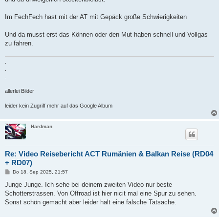
Im FechFech hast mit der AT mit Gepäck große Schwierigkeiten
Und da musst erst das Können oder den Mut haben schnell und Vollgas
zu fahren.
.
.
.
allerlei Bilder
leider kein Zugriff mehr auf das Google Album
Hardman
Re: Video Reisebericht ACT Rumänien & Balkan Reise (RD04
+ RD07)
B
Do 18. Sep 2025, 21:57
e
i
Junge Junge. Ich sehe bei deinem zweiten Video nur beste
t
Schotterstrassen. Von Offroad ist hier nicit mal eine Spur zu sehen.
r
a
Sonst schön gemacht aber leider halt eine falsche Tatsache.
g