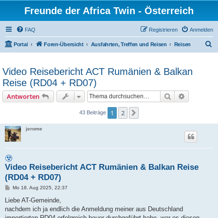
Freunde der Africa Twin - Österreich
FAQ
Registrieren
Anmelden
S
Portal
Foren-Übersicht
Ausfahrten, Treffen und Reisen
Reisen
u
c
Video Reisebericht ACT Rumänien & Balkan
h
Reise (RD04 + RD07)
e
Suche
Erweiterte
Antworten
1
2
Nächste
43 Beiträge
jerome
Video Reisebericht ACT Rumänien & Balkan Reise
(RD04 + RD07)
B
Mo 18. Aug 2025, 22:37
e
i
Liebe AT-Gemeinde,
t
nachdem ich ja endlich die Anmeldung meiner aus Deutschland
r
a
importierten RD04 erfolgreich heuer durchgeführt habe, war es diesen