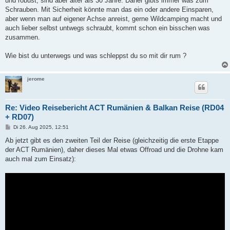
und robust, sind aber älter als 30 Jahre. Daher gibts immer was zum
Schrauben. Mit Sicherheit könnte man das ein oder andere Einsparen,
aber wenn man auf eigener Achse anreist, gerne Wildcamping macht und
auch lieber selbst untwegs schraubt, kommt schon ein bisschen was
zusammen.
Wie bist du unterwegs und was schleppst du so mit dir rum ?
jerome
Re: Video Reisebericht ACT Rumänien & Balkan Reise (RD04
+ RD07)
B
Di 26. Aug 2025, 12:51
e
i
Ab jetzt gibt es den zweiten Teil der Reise (gleichzeitig die erste Etappe
t
der ACT Rumänien), daher dieses Mal etwas Offroad und die Drohne kam
r
a
auch mal zum Einsatz):
g