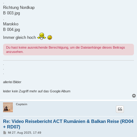
.
Richtung Nordkap
B 003.jpg
.
Marokko
B 004.jpg
Immer gleich hoch
Du hast keine ausreichende Berechtigung, um die Dateianhänge dieses Beitrags
anzusehen.
.
.
.
allerlei Bilder
leider kein Zugriff mehr auf das Google Album
Captain
Re: Video Reisebericht ACT Rumänien & Balkan Reise (RD04
+ RD07)
B
Mi 27. Aug 2025, 17:49
e