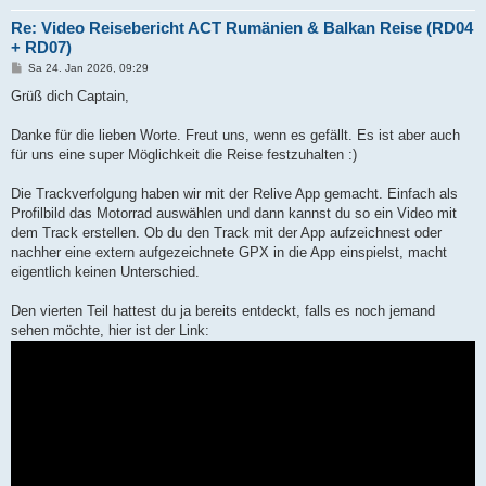
Re: Video Reisebericht ACT Rumänien & Balkan Reise (RD04
+ RD07)
B
Sa 24. Jan 2026, 09:29
e
i
Grüß dich Captain,
t
r
a
Danke für die lieben Worte. Freut uns, wenn es gefällt. Es ist aber auch
g
für uns eine super Möglichkeit die Reise festzuhalten :)
Die Trackverfolgung haben wir mit der Relive App gemacht. Einfach als
Profilbild das Motorrad auswählen und dann kannst du so ein Video mit
dem Track erstellen. Ob du den Track mit der App aufzeichnest oder
nachher eine extern aufgezeichnete GPX in die App einspielst, macht
eigentlich keinen Unterschied.
Den vierten Teil hattest du ja bereits entdeckt, falls es noch jemand
sehen möchte, hier ist der Link: