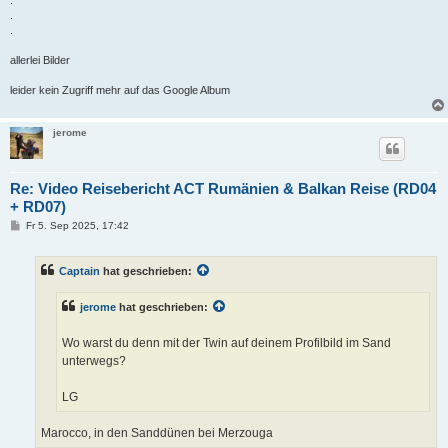
.
.
allerlei Bilder
leider kein Zugriff mehr auf das Google Album
jerome
Re: Video Reisebericht ACT Rumänien & Balkan Reise (RD04
+ RD07)
B
Fr 5. Sep 2025, 17:42
e
i
t
Captain
hat geschrieben:
r
a
g
jerome
hat geschrieben:
Wo warst du denn mit der Twin auf deinem Profilbild im Sand
unterwegs?
LG
Marocco, in den Sanddünen bei Merzouga