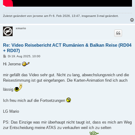
Zuletzt geändert von
jerome
am Fr 6. Feb 2026, 13:47, insgesamt 3-mal geändert.
xmario
Re: Video Reisebericht ACT Rumänien & Balkan Reise (RD04
+ RD07)
B
Di 19. Aug 2025, 10:00
e
i
Hi Jerome
t
r
a
mir gefällt das Video sehr gut. Nicht zu lang, abwechslungsreich und die
g
Reisestimmung ist gut eingefangen. Die Karten-Animation find ich auch
lässig
Ich freu mich auf die Fortsetzungen
LG Mario
PS: Das Einzige was mir überhaupt nicht taugt ist, dass es mich am Weg
zur Entscheidung meine ATAS zu verkaufen weil ich zu selten