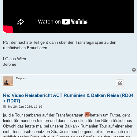
PS: der nächste Teil geht dann über den Transfăgărășan zu den
rumänischen Braunbären
LG aus Wien
Jerome
Captain
Re: Video Reisebericht ACT Rumänien & Balkan Reise (RD04
+ RD07)
B
Mo 26. Jan 2026, 16:16
e
i
ja, die Touristenbären auf der Transfagarasan
betteln um Futter, geht
t
leider für manchen Idioten und dann letzendlich für den Bären tödlich aus.
r
a
Obwohl das letzte mal bei unserer Balkan - Rumänien Tour auf einer eher
g
nicht touristisch genutzten Straße die neu hergerichtet ist, war auch eine