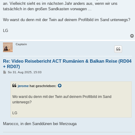
an. Vielleicht sieht es im nächsten Jahr anders aus, wenn wir uns
tatsächlich in den großen Sandkasten vorwagen ...
Wo warst du denn mit der Twin auf deinem Profilbild im Sand unterwegs?
LG
Captain
Re: Video Reisebericht ACT Rumänien & Balkan Reise (RD04
+ RD07)
B
So 31. Aug 2025, 15:03
e
i
t
jerome
hat geschrieben:
r
a
g
Wo warst du denn mit der Twin auf deinem Profilbild im Sand
unterwegs?
LG
Marocco, in den Sanddünen bei Merzouga
.