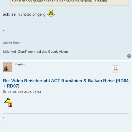
Sonst schön gemacht aber leider halt eine falsche Tatsache.
ach, sei nicht so pingelig
.
.
.
allerlei Bilder
leider kein Zugriff mehr auf das Google Album
Captain
Re: Video Reisebericht ACT Rumänien & Balkan Reise (RD04
+ RD07)
B
Sa 20. Sep 2025, 15:53
e
i
t
r
a
g
.
.
.