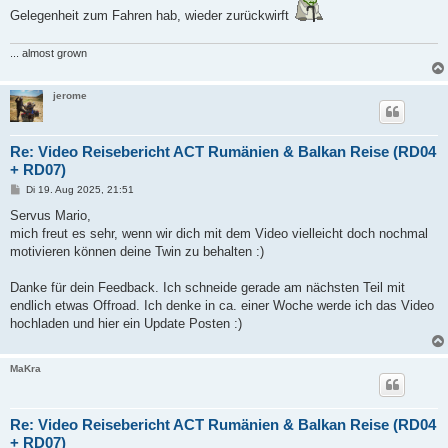
Gelegenheit zum Fahren hab, wieder zurückwirft
... almost grown
jerome
Re: Video Reisebericht ACT Rumänien & Balkan Reise (RD04
+ RD07)
B
Di 19. Aug 2025, 21:51
e
i
Servus Mario,
t
mich freut es sehr, wenn wir dich mit dem Video vielleicht doch nochmal
r
a
motivieren können deine Twin zu behalten :)
g
Danke für dein Feedback. Ich schneide gerade am nächsten Teil mit
endlich etwas Offroad. Ich denke in ca. einer Woche werde ich das Video
hochladen und hier ein Update Posten :)
MaKra
Re: Video Reisebericht ACT Rumänien & Balkan Reise (RD04
+ RD07)