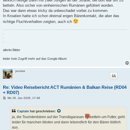
wirklich riesige Bärin mit zwei Jungen an der Straße, die dort war um zu
betteln. Also sicher von einheimischen Rumänen gefüttert worden.
Das war dann etwas tricky da unbeschadet vorbei zu kommen.
In Kroatien hatte ich schon dreimal engen Bärenkontakt, die aber das
richtige Fluchtverhalten zeigten, auch ich
.
.
.
allerlei Bilder
leider kein Zugriff mehr auf das Google Album
jerome
Re: Video Reisebericht ACT Rumänien & Balkan Reise (RD04
+ RD07)
B
Mo 26. Jan 2026, 17:48
e
i
t
Captain
hat geschrieben:
r
a
ja, die Touristenbären auf der Transfagarasan
betteln um Futter, geht
g
leider für manchen Idioten und dann letzendlich für den Bären tödlich
aus.