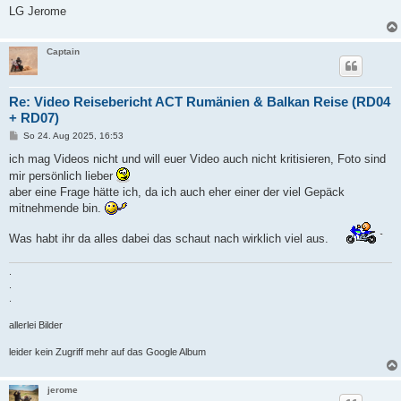
LG Jerome
Captain
Re: Video Reisebericht ACT Rumänien & Balkan Reise (RD04
+ RD07)
B
So 24. Aug 2025, 16:53
e
i
ich mag Videos nicht und will euer Video auch nicht kritisieren, Foto sind
t
mir persönlich lieber
r
a
aber eine Frage hätte ich, da ich auch eher einer der viel Gepäck
g
mitnehmende bin.
Was habt ihr da alles dabei das schaut nach wirklich viel aus.
.
.
.
allerlei Bilder
leider kein Zugriff mehr auf das Google Album
jerome