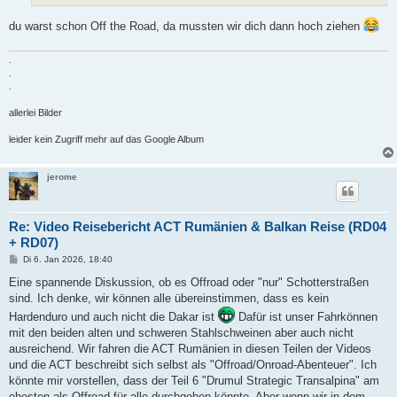
du warst schon Off the Road, da mussten wir dich dann hoch ziehen
.
.
.
allerlei Bilder
leider kein Zugriff mehr auf das Google Album
jerome
Re: Video Reisebericht ACT Rumänien & Balkan Reise (RD04
+ RD07)
B
Di 6. Jan 2026, 18:40
e
i
Eine spannende Diskussion, ob es Offroad oder "nur" Schotterstraßen
t
sind. Ich denke, wir können alle übereinstimmen, dass es kein
r
a
Hardenduro und auch nicht die Dakar ist
Dafür ist unser Fahrkönnen
g
mit den beiden alten und schweren Stahlschweinen aber auch nicht
ausreichend. Wir fahren die ACT Rumänien in diesen Teilen der Videos
und die ACT beschreibt sich selbst als "Offroad/Onroad-Abenteuer". Ich
könnte mir vorstellen, dass der Teil 6 "Drumul Strategic Transalpina" am
ehesten als Offroad für alle durchgehen könnte. Aber wenn wir in dem