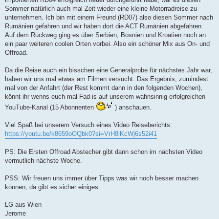
g
Sommer natürlich auch mal Zeit wieder eine kleine Motorradreise zu
unternehmen. Ich bin mit einem Freund (RD07) also diesen Sommer nach
Rumänien gefahren und wir haben dort die ACT Rumänien abgefahren.
Auf dem Rückweg ging es über Serbien, Bosnien und Kroatien noch an
ein paar weiteren coolen Orten vorbei. Also ein schöner Mix aus On- und
Offroad.
Da die Reise auch ein bisschen eine Generalprobe für nächstes Jahr war,
haben wir uns mal etwas am Filmen versucht. Das Ergebnis, zumindest
mal von der Anfahrt (der Rest kommt dann in den folgenden Wochen),
könnt ihr wenns euch mal Fad is auf unserem wahnsinnig erfolgreichen
YouTube-Kanal (15 Abonnenten
) anschauen.
Viel Spaß bei unserem Versuch eines Video Reiseberichts:
https://youtu.be/k8659oOQbk0?si=VrH8iKcWj6s52i41
PS: Die Ersten Offroad Abstecher gibt dann schon im nächsten Video
vermutlich nächste Woche.
PSS: Wir freuen uns immer über Tipps was wir noch besser machen
können, da gibt es sicher einiges.
LG aus Wien
Jerome