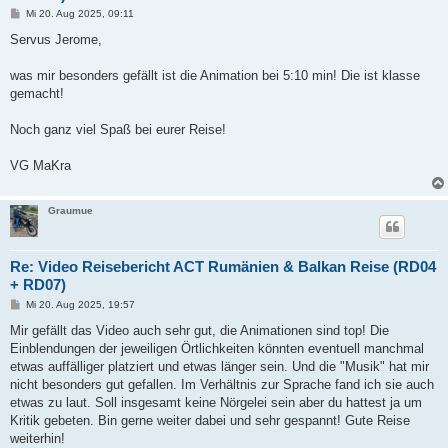
B
Mi 20. Aug 2025, 09:11
e
i
Servus Jerome,
t
r
a
was mir besonders gefällt ist die Animation bei 5:10 min! Die ist klasse
g
gemacht!
Noch ganz viel Spaß bei eurer Reise!
VG MaKra
Graumue
Re: Video Reisebericht ACT Rumänien & Balkan Reise (RD04
+ RD07)
B
Mi 20. Aug 2025, 19:57
e
i
Mir gefällt das Video auch sehr gut, die Animationen sind top! Die
t
Einblendungen der jeweiligen Örtlichkeiten könnten eventuell manchmal
r
a
etwas auffälliger platziert und etwas länger sein. Und die "Musik" hat mir
g
nicht besonders gut gefallen. Im Verhältnis zur Sprache fand ich sie auch
etwas zu laut. Soll insgesamt keine Nörgelei sein aber du hattest ja um
Kritik gebeten. Bin gerne weiter dabei und sehr gespannt! Gute Reise
weiterhin!