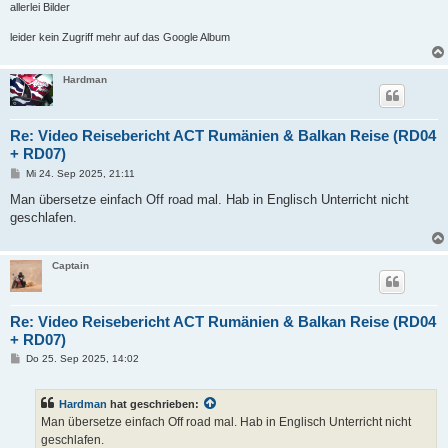
allerlei Bilder
leider kein Zugriff mehr auf das Google Album
Hardman
Re: Video Reisebericht ACT Rumänien & Balkan Reise (RD04
+ RD07)
B
Mi 24. Sep 2025, 21:11
e
i
Man übersetze einfach Off road mal. Hab in Englisch Unterricht nicht
t
geschlafen.
r
a
g
Captain
Re: Video Reisebericht ACT Rumänien & Balkan Reise (RD04
+ RD07)
B
Do 25. Sep 2025, 14:02
e
i
t
Hardman
hat geschrieben:
r
a
Man übersetze einfach Off road mal. Hab in Englisch Unterricht nicht
g
geschlafen.