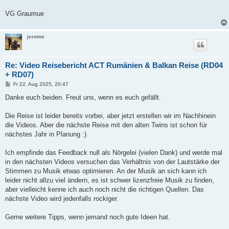
VG Graumue
jerome
Re: Video Reisebericht ACT Rumänien & Balkan Reise (RD04
+ RD07)
B
Fr 22. Aug 2025, 20:47
e
i
Danke euch beiden. Freut uns, wenn es euch gefällt.
t
r
a
Die Reise ist leider bereits vorbei, aber jetzt erstellen wir im Nachhinein
g
die Videos. Aber die nächste Reise mit den alten Twins ist schon für
nächstes Jahr in Planung :)
Ich empfinde das Feedback null als Nörgelei (vielen Dank) und werde mal
in den nächsten Videos versuchen das Verhältnis von der Lautstärke der
Stimmen zu Musik etwas optimieren. An der Musik an sich kann ich
leider nicht allzu viel ändern, es ist schwer lizenzfreie Musik zu finden,
aber vielleicht kenne ich auch noch nicht die richtigen Quellen. Das
nächste Video wird jedenfalls rockiger.
Gerne weitere Tipps, wenn jemand noch gute Ideen hat.