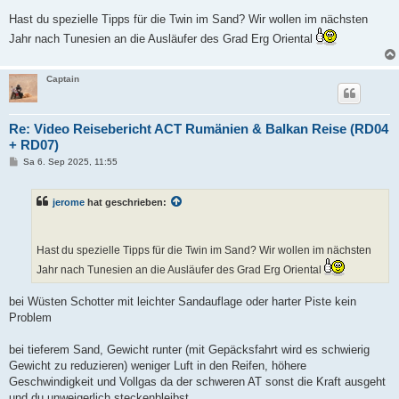
Hast du spezielle Tipps für die Twin im Sand? Wir wollen im nächsten
Jahr nach Tunesien an die Ausläufer des Grad Erg Oriental
Captain
Re: Video Reisebericht ACT Rumänien & Balkan Reise (RD04
+ RD07)
B
Sa 6. Sep 2025, 11:55
e
i
t
jerome
hat geschrieben:
r
a
g
Hast du spezielle Tipps für die Twin im Sand? Wir wollen im nächsten
Jahr nach Tunesien an die Ausläufer des Grad Erg Oriental
bei Wüsten Schotter mit leichter Sandauflage oder harter Piste kein
Problem
bei tieferem Sand, Gewicht runter (mit Gepäcksfahrt wird es schwierig
Gewicht zu reduzieren) weniger Luft in den Reifen, höhere
Geschwindigkeit und Vollgas da der schweren AT sonst die Kraft ausgeht
und du unweigerlich steckenbleibst.