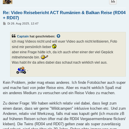
Re: Video Reisebericht ACT Rumänien & Balkan Reise (RD04
+ RD07)
B
Di 26. Aug 2025, 12:47
e
i
t
Captain
hat geschrieben:
r
a
ich mag Videos nicht und will euer Video auch nicht kritisieren, Foto
g
sind mir persönlich lieber
aber eine Frage hätte ich, da ich auch eher einer der viel Gepäck
mitnehmende bin.
Was habt ihr da alles dabei das schaut nach wirklich viel aus.
Kein Problem, jeder mag etwas anderes. Ich finde Fotobücher auch super
und mache fast von jeder Reise eins. Aber es macht wirklich Spaß mal
ein anderes Medium zu versuchen und ein Reise Video zu machen.
Zu deiner Frage: Wir haben wirklich relativ viel dabei, dass liegt zum
einen daran, dass wir gerne "Wildcampen" inklusive kochen etc. Und zum
Anderen, relativ viel Werkzeug, falls mal was kaputt geht (ich musste zB
auf früheren Reisen schon öfter mal die RD04 Vergasermembrane flicken/
kleben). Die Twins (RD04 und RD07) gelten zwar als super zuverlässig