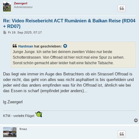
Zwergerl
Administrator
Re: Video Reisebericht ACT Rumänien & Balkan Reise (RD04
+ RD07)
B
Fr 19. Sep 2025, 07:17
e
i
t
Hardman
hat geschrieben:
r
a
Junge Junge. Ich sehe bei deinem zweiten Video nur beste
g
Schotterstrassen. Von Offroad ist hier nicit mal eine Spur zu sehen.
Sonst schön gemacht aber leider halt eine falsche Tatsache.
Das liegt wie immer im Auge des Betrachters ob ein Strasserl Offroad is
oder nicht, das geht von alles was nicht asphaltiert is bis querfeldein und
jeder wird das anders empfinden was für ihn Offroad ist, ähnlich wie bei
das Essen is scharf (empfindet jeder anders)...
lg Zwergerl
KTM - verleiht Flügel
frnaz