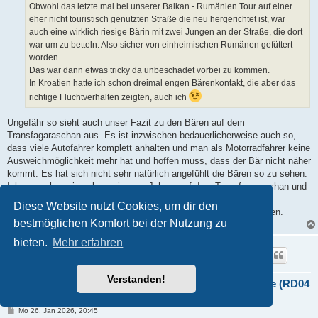
Obwohl das letzte mal bei unserer Balkan - Rumänien Tour auf einer
eher nicht touristisch genutzten Straße die neu hergerichtet ist, war
auch eine wirklich riesige Bärin mit zwei Jungen an der Straße, die dort
war um zu betteln. Also sicher von einheimischen Rumänen gefüttert
worden.
Das war dann etwas tricky da unbeschadet vorbei zu kommen.
In Kroatien hatte ich schon dreimal engen Bärenkontakt, die aber das
richtige Fluchtverhalten zeigten, auch ich
Ungefähr so sieht auch unser Fazit zu den Bären auf dem
Transfagaraschan aus. Es ist inzwischen bedauerlicherweise auch so,
dass viele Autofahrer komplett anhalten und man als Motorradfahrer keine
Ausweichmöglichkeit mehr hat und hoffen muss, dass der Bär nicht näher
kommt. Es hat sich nicht sehr natürlich angefühlt die Bären so zu sehen.
Ich war schon einmal vor ein paar Jahren auf dem Transfagaraschan und
damals war es noch nicht so schlimm. Es ist natürlich dennoch
Diese Website nutzt Cookies, um dir den
beeindruckend so einen Bären mal in live ganz ohne Zoo zu sehen.
bestmöglichen Komfort bei der Nutzung zu
bieten.
Mehr erfahren
Captain
Verstanden!
Re: Video Reisebericht ACT Rumänien & Balkan Reise (RD04
+ RD07)
B
Mo 26. Jan 2026, 20:45