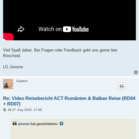
Viel Spaß dabei. Bei Fragen oder Feedback gebt uns gerne hier
Bescheid.
LG Jerome
Captain
Re: Video Reisebericht ACT Rumänien & Balkan Reise (RD04
+ RD07)
B
Mi 27. Aug 2025, 17:48
e
i
t
jerome
hat geschrieben:
r
a
g