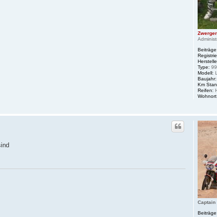
Zwerger
Administ
Beiträge
Registrie
Herstelle
Type:
99
Modell:
Baujahr:
Km Stan
Reifen:
H
Wohnort
sind
Captain
Beiträge