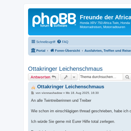
Freunde der Africa
Honda XRV 750 Africa Twin, Honda 
Motorradreisen, Motorradtouren
Schnellzugriff
FAQ
Portal
Foren-Übersicht
Ausfahrten, Treffen und Reis
Ottakringer Leichenschmaus
Antworten
Ottakringer Leichenschmaus
B
von
viennashadow
»
Mo 18. Aug 2025, 16:30
e
i
An alle Twintreiberinnen und Treiber
t
r
a
Wie schon im einschlägigen thread geschrieben, habe ich di
g
Ich würde Sie gerne mit Eurer Hilfe total zerlegen.