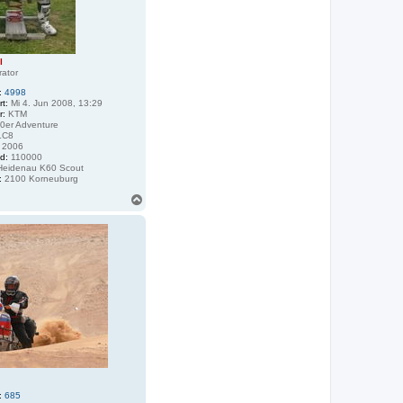
l
rator
:
4998
rt:
Mi 4. Jun 2008, 13:29
r:
KTM
0er Adventure
LC8
2006
d:
110000
eidenau K60 Scout
:
2100 Korneuburg
N
a
c
h
o
b
e
n
:
685