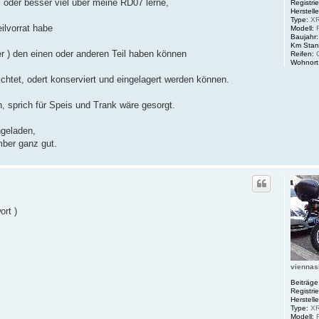
, oder besser viel über meine RD07 lerne,
Registrie
Herstelle
Type:
XR
ilvorrat habe
Modell:
Baujahr:
Km Stan
er ) den einen oder anderen Teil haben können
Reifen:
C
Wohnort
richtet, odert konserviert und eingelagert werden können.
, sprich für Speis und Trank wäre gesorgt.
ngeladen,
mber ganz gut.
ort )
vienna
Beiträge
Registrie
Herstelle
Type:
XR
Modell: