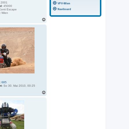
2001
VFV-Wien
d:
45000
onti Escape
Naviboard
:
Wien
N
a
c
h
o
b
e
n
:
685
rt:
So 30. Mai 2010, 00:25
N
a
c
h
o
b
e
n