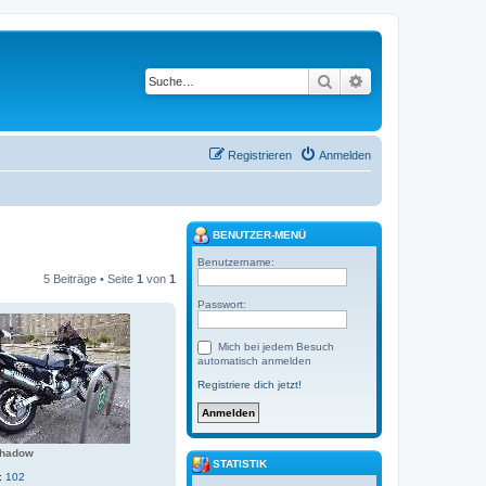
Suche
Erweiterte Suche
Registrieren
Anmelden
BENUTZER-MENÜ
Benutzername:
5 Beiträge • Seite
1
von
1
Passwort:
Mich bei jedem Besuch
automatisch anmelden
Registriere dich jetzt!
shadow
STATISTIK
:
102