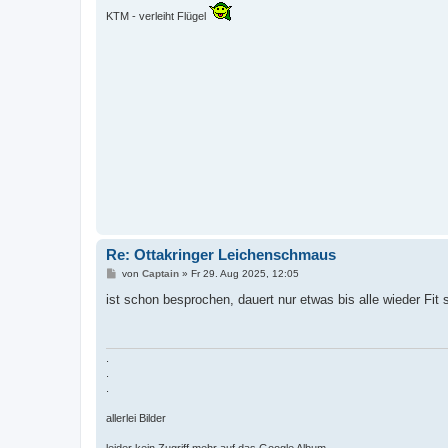
KTM - verleiht Flügel
Re: Ottakringer Leichenschmaus
B
von
Captain
»
Fr 29. Aug 2025, 12:05
e
i
ist schon besprochen, dauert nur etwas bis alle wieder Fit 
t
r
a
g
.
.
.
allerlei Bilder
leider kein Zugriff mehr auf das Google Album