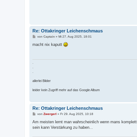
Re: Ottakringer Leichenschmaus
B
von
Captain
»
Mi 27. Aug 2025, 18:01
e
i
macht nix kaputt
t
r
a
g
.
.
.
allerlei Bilder
leider kein Zugriff mehr auf das Google Album
Re: Ottakringer Leichenschmaus
B
von
Zwergerl
»
Fr 29. Aug 2025, 10:18
e
i
Am meisten lernt man wahrscheinlich wenn mans komplett 
t
sein kann Verstärkung zu haben...
r
a
g