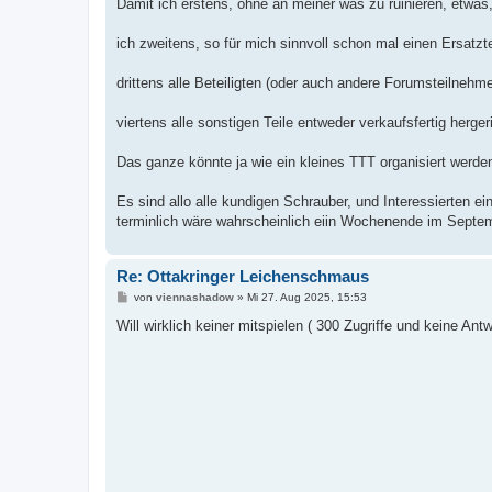
Damit ich erstens, ohne an meiner was zu ruinieren, etwas
ich zweitens, so für mich sinnvoll schon mal einen Ersatzte
drittens alle Beteiligten (oder auch andere Forumsteilnehm
viertens alle sonstigen Teile entweder verkaufsfertig herge
Das ganze könnte ja wie ein kleines TTT organisiert werden
Es sind allo alle kundigen Schrauber, und Interessierten ei
terminlich wäre wahrscheinlich eiin Wochenende im Septe
Re: Ottakringer Leichenschmaus
B
von
viennashadow
»
Mi 27. Aug 2025, 15:53
e
i
Will wirklich keiner mitspielen ( 300 Zugriffe und keine Antw
t
r
a
g