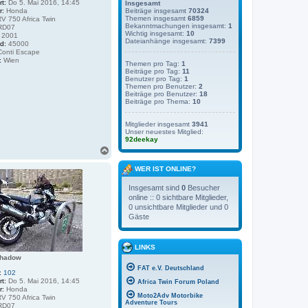
rt:
Do 5. Mai 2016, 14:45
Insgesamt
r:
Honda
Beiträge insgesamt
70324
Themen insgesamt
6859
V 750 Africa Twin
Bekanntmachungen insgesamt:
1
RD07
Wichtig insgesamt:
10
2001
Dateianhänge insgesamt:
7399
d:
45000
onti Escape
:
Wien
Themen pro Tag:
1
Beiträge pro Tag:
11
Benutzer pro Tag:
1
Themen pro Benutzer:
2
Beiträge pro Benutzer:
18
Beiträge pro Thema:
10
Mitglieder insgesamt
3941
Unser neuestes Mitglied:
92deekay
N
a
c
WER IST ONLINE?
h
Insgesamt sind
0
Besucher
o
online :: 0 sichtbare Mitglieder,
b
0 unsichtbare Mitglieder und 0
e
Gäste
n
LINKS
shadow
FAT e.V. Deutschland
:
102
rt:
Do 5. Mai 2016, 14:45
Africa Twin Forum Poland
r:
Honda
Moto2Adv Motorbike
V 750 Africa Twin
Adventure Tours
RD07