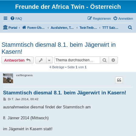
Freunde der Africa Twin - Österreich
FAQ
Registrieren
Anmelden
S
Portal
Foren-Übersicht
Ausfahrten, Treffen und Reisen
TwinTreiberTreffen
TTT Salzburg
u
c
Stammtisch diesmal 8.1. beim Jägerwirt in
h
Kasern!
e
Suche
Erweiterte
Antworten
4 Beiträge • Seite
1
von
1
celticgrass
Stammtisch diesmal 8.1. beim Jägerwirt in Kasern!
B
Di 7. Jan 2014, 00:42
e
i
ausnahmweise diesmal findet der Stammtisch am
t
r
a
8. Jänner 2014 (Mittwoch)
g
im Jägerwirt in Kasern statt!