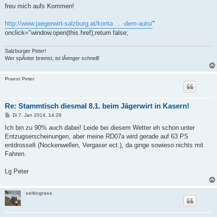
freu mich aufs Kommen!
http://www.jaegerwirt-salzburg.at/konta ... -dem-auto/
"
onclick="window.open(this.href);return false;
Salzburger Peter!
Wer spÃ¤ter bremst, ist lÃ¤nger schnell!
Praesi Peter
Re: Stammtisch diesmal 8.1. beim Jägerwirt in Kasern!
B
Di 7. Jan 2014, 14:26
e
i
Ich bin zu 90% auch dabei! Leide bei diesem Wetter eh schon unter
t
Entzugserscheinungen, aber meine RD07a wird gerade auf 63 PS
r
a
entdrosselt (Nockenwellen, Vergaser ect.), da ginge sowieso nichts mit
g
Fahren.
Lg Peter
celticgrass