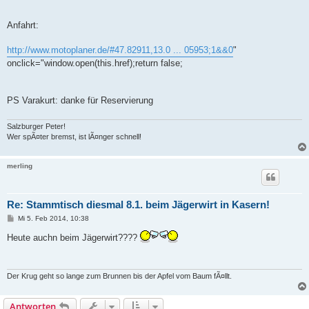
Anfahrt:
http://www.motoplaner.de/#47.82911,13.0 ... 05953;1&&0
"
onclick="window.open(this.href);return false;
PS Varakurt: danke für Reservierung
Salzburger Peter!
Wer spÃ¤ter bremst, ist lÃ¤nger schnell!
merling
Re: Stammtisch diesmal 8.1. beim Jägerwirt in Kasern!
B
Mi 5. Feb 2014, 10:38
e
i
Heute auchn beim Jägerwirt????
t
r
a
g
Der Krug geht so lange zum Brunnen bis der Apfel vom Baum fÃ¤llt.
Antworten