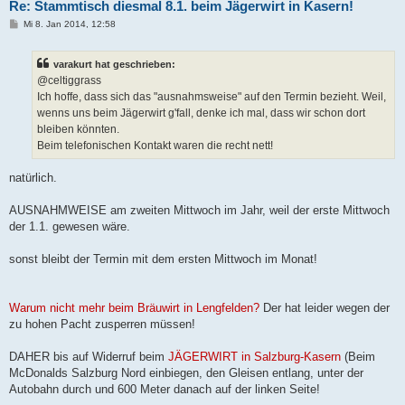
Re: Stammtisch diesmal 8.1. beim Jägerwirt in Kasern!
B
Mi 8. Jan 2014, 12:58
e
i
t
varakurt hat geschrieben:
r
a
@celtiggrass
g
Ich hoffe, dass sich das "ausnahmsweise" auf den Termin bezieht. Weil,
wenns uns beim Jägerwirt g'fall, denke ich mal, dass wir schon dort
bleiben könnten.
Beim telefonischen Kontakt waren die recht nett!
natürlich.
AUSNAHMWEISE am zweiten Mittwoch im Jahr, weil der erste Mittwoch
der 1.1. gewesen wäre.
sonst bleibt der Termin mit dem ersten Mittwoch im Monat!
Warum nicht mehr beim Bräuwirt in Lengfelden?
Der hat leider wegen der
zu hohen Pacht zusperren müssen!
DAHER bis auf Widerruf beim
JÄGERWIRT in Salzburg-Kasern
(Beim
McDonalds Salzburg Nord einbiegen, den Gleisen entlang, unter der
Autobahn durch und 600 Meter danach auf der linken Seite!