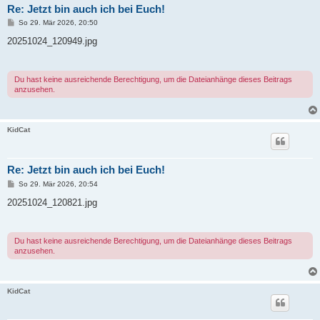
Re: Jetzt bin auch ich bei Euch!
B
So 29. Mär 2026, 20:50
e
i
20251024_120949.jpg
t
r
a
g
Du hast keine ausreichende Berechtigung, um die Dateianhänge dieses Beitrags
anzusehen.
KidCat
Re: Jetzt bin auch ich bei Euch!
B
So 29. Mär 2026, 20:54
e
i
20251024_120821.jpg
t
r
a
g
Du hast keine ausreichende Berechtigung, um die Dateianhänge dieses Beitrags
anzusehen.
KidCat