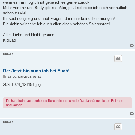
wenn es mir möglich ist gebe ich es gerne zurück.
Mehr von mir und Betty gibt's später, jetzt schreibe ich euch vermutlich
schon zu viel!
Ihr seid neugierig und habt Fragen, dann nur keine Hemmungen!
Bis dahin wünsche ich euch allen einen schönen Saisonstart!
Alles Liebe und bleibt gesund!
KidCad
KidCat
Re: Jetzt bin auch ich bei Euch!
B
So 29. Mär 2026, 09:52
e
i
20251024_121154.jpg
t
r
a
g
Du hast keine ausreichende Berechtigung, um die Dateianhänge dieses Beitrags
anzusehen.
KidCat