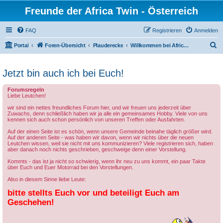
Freunde der Africa Twin - Österreich
FAQ
Registrieren
Anmelden
S
Portal
Foren-Übersicht
Plauderecke
Willkommen bei Africa Twin Österreich
u
c
Jetzt bin auch ich bei Euch!
h
Forumsregeln
e
Liebe Leutchen!
wir sind ein nettes freundliches Forum hier, und wir freuen uns jederzeit über
Zuwachs, denn schließlich haben wir ja alle ein gemeinsames Hobby. Viele von uns
kennen sich auch schon persönlich von unseren Treffen oder Ausfahrten.
Auf der einen Seite ist es schön, wenn unsere Gemeinde beinahe täglich größer wird.
Auf der anderen Seite - was haben wir davon, wenn wir nichts über die neuen
Leutchen wissen, weil sie nicht mit uns kommunizieren? Viele registrieren sich, haben
aber danach noch nichts geschrieben, geschweige denn einer Vorstellung.
Kommts - das ist ja nicht so schwierig, wenn ihr neu zu uns kommt, ein paar Takte
über Euch und Euer Motorrad bei den Vorstellungen.
Also in diesem Sinne liebe Leute:
bitte stellts Euch vor und beteiligt Euch am
Geschehen!