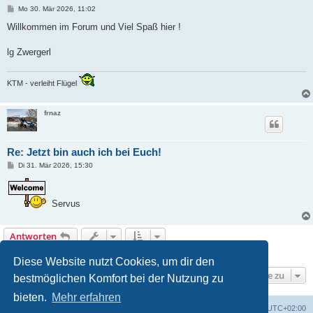
B
Mo 30. Mär 2026, 11:02
e
i
Willkommen im Forum und Viel Spaß hier !
t
r
a
lg Zwergerl
g
KTM - verleiht Flügel
frnaz
Re: Jetzt bin auch ich bei Euch!
B
Di 31. Mär 2026, 15:30
e
i
t
r
Servus
a
g
Antworten
8 Beiträge • Seite
1
von
1
Diese Website nutzt Cookies, um dir den
Gehe zu
bestmöglichen Komfort bei der Nutzung zu
bieten.
Mehr erfahren
Portal
Foren-Übersicht
Alle Zeiten sind
UTC+02:00