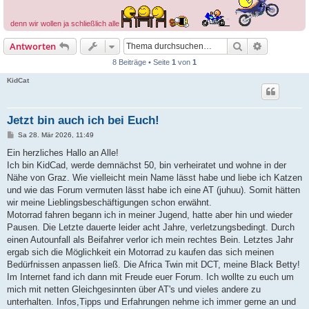
denn wir wollen ja schließlich alle
Suche
Erweiterte
Antworten
8 Beiträge • Seite
1
von
1
KidCat
Jetzt bin auch ich bei Euch!
B
Sa 28. Mär 2026, 11:49
e
i
Ein herzliches Hallo an Alle!
t
Ich bin KidCad, werde demnächst 50, bin verheiratet und wohne in der
r
a
Nähe von Graz. Wie vielleicht mein Name lässt habe und liebe ich Katzen
g
und wie das Forum vermuten lässt habe ich eine AT (juhuu). Somit hätten
wir meine Lieblingsbeschäftigungen schon erwähnt.
Motorrad fahren begann ich in meiner Jugend, hatte aber hin und wieder
Pausen. Die Letzte dauerte leider acht Jahre, verletzungsbedingt. Durch
einen Autounfall als Beifahrer verlor ich mein rechtes Bein. Letztes Jahr
ergab sich die Möglichkeit ein Motorrad zu kaufen das sich meinen
Bedürfnissen anpassen ließ. Die Africa Twin mit DCT, meine Black Betty!
Im Internet fand ich dann mit Freude euer Forum. Ich wollte zu euch um
mich mit netten Gleichgesinnten über AT's und vieles andere zu
unterhalten. Infos,Tipps und Erfahrungen nehme ich immer gerne an und