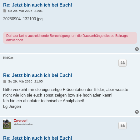
Re: Jetzt bin auch ich bei Euch!
B
So 29. Mär 2026, 21:01
e
i
20250904_132100.jpg
t
r
a
g
Du hast keine ausreichende Berechtigung, um die Dateianhänge dieses Beitrags
anzusehen.
KidCat
Re: Jetzt bin auch ich bei Euch!
B
So 29. Mär 2026, 21:05
e
i
Bitte verzeiht mir die eigenartige Präsentation der Bilder, aber wusste
t
nicht wie ich sie euch sonst zeigen bzw sie hochladen kann!
r
a
Ich bin ein absoluter technischer Analphabet!
g
Lg Jürgen
Zwergerl
Administrator
Re: Jetzt bin auch ich bei Euch!