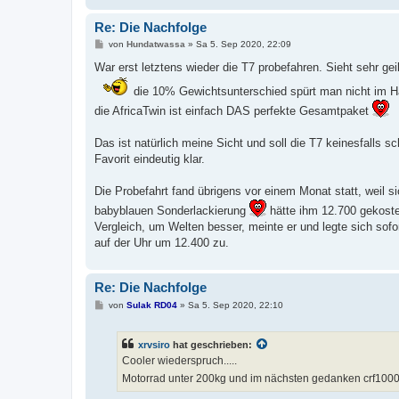
Re: Die Nachfolge
B
von
Hundatwassa
»
Sa 5. Sep 2020, 22:09
e
i
War erst letztens wieder die T7 probefahren. Sieht sehr gei
t
r
die 10% Gewichtsunterschied spürt man nicht im Ha
a
g
die AfricaTwin ist einfach DAS perfekte Gesamtpaket
Das ist natürlich meine Sicht und soll die T7 keinesfalls 
Favorit eindeutig klar.
Die Probefahrt fand übrigens vor einem Monat statt, weil si
babyblauen Sonderlackierung
hätte ihm 12.700 gekoste
Vergleich, um Welten besser, meinte er und legte sich sof
auf der Uhr um 12.400 zu.
Re: Die Nachfolge
B
von
Sulak RD04
»
Sa 5. Sep 2020, 22:10
e
i
t
xrvsiro
hat geschrieben:
r
a
Cooler wiederspruch.....
g
Motorrad unter 200kg und im nächsten gedanken crf100