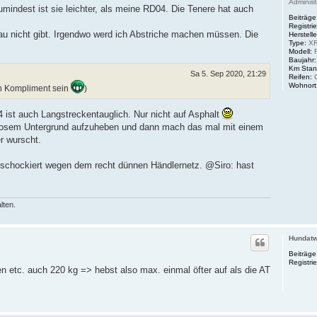
Administ
mindest ist sie leichter, als meine RD04. Die Tenere hat auch
Beiträge
Registrie
sau nicht gibt. Irgendwo werd ich Abstriche machen müssen. Die
Herstelle
Type:
XR
Modell:
R
Baujahr:
Km Stan
Sa 5. Sep 2020, 21:29
Reifen:
C
Wohnort
in Kompliment sein
)
4 ist auch Langstreckentauglich. Nur nicht auf Asphalt
 losem Untergrund aufzuheben und dann mach das mal mit einem
er wurscht.
s schockiert wegen dem recht dünnen Händlernetz. @Siro: hast
lten.
Hundat
Beiträge
Registrie
en etc. auch 220 kg => hebst also max. einmal öfter auf als die AT