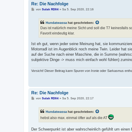
Re: Die Nachfolge
B
von
Sulak RD04
»
Sa 5. Sep 2020, 22:16
e
i
t
Hundatwassa
hat geschrieben:
r
a
Das ist natürlich meine Sicht und soll die T7 keinesfalls
g
Favorit eindeutig klar.
Ist eh gut, wenn jeder seine Meinung hat, sie kommunizier
Motorradl ist im Augenblick noch meine Twin. Leider hat si
auf der Suche nach einer Maschine, die in Summe (wahrsche
subjektive Dinge -> muss mich einfach wohl fühlen) zumind
Vorsicht! Dieser Beitrag kann Spuren von Ironie oder Sarkasmus entha
Re: Die Nachfolge
B
von
Sulak RD04
»
Sa 5. Sep 2020, 22:17
e
i
t
Hundatwassa
hat geschrieben:
r
a
hebst also max. einmal öfter auf als die AT
g
Der Schwerpunkt ist aber wahrscheinlich gefühlt um einen