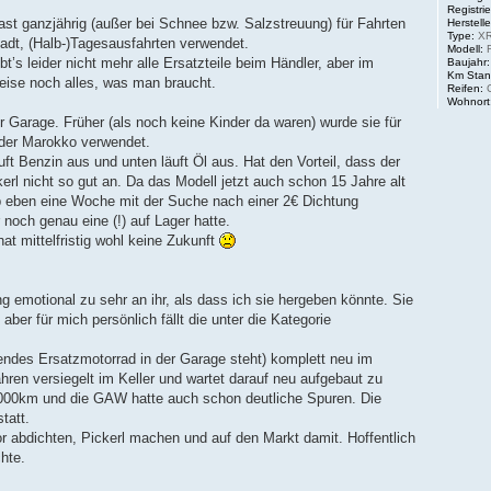
Registrie
ast ganzjährig (außer bei Schnee bzw. Salzstreuung) für Fahrten
Herstelle
Type:
XR
tadt, (Halb-)Tagesausfahrten verwendet.
Modell:
R
t’s leider nicht mehr alle Ersatzteile beim Händler, aber im
Baujahr:
Km Stan
eise noch alles, was man braucht.
Reifen:
C
Wohnort
 Garage. Früher (als noch keine Kinder da waren) wurde sie für
oder Marokko verwendet.
t Benzin aus und unten läuft Öl aus. Hat den Vorteil, dass der
rl nicht so gut an. Da das Modell jetzt auch schon 15 Jahre alt
ab eben eine Woche mit der Suche nach einer 2€ Dichtung
 noch genau eine (!) auf Lager hatte.
hat mittelfristig wohl keine Zukunft
 emotional zu sehr an ihr, als dass ich sie hergeben könnte. Sie
 aber für mich persönlich fällt die unter die Kategorie
endes Ersatzmotorrad in der Garage steht) komplett neu im
ahren versiegelt im Keller und wartet darauf neu aufgebaut zu
1000km und die GAW hatte auch schon deutliche Spuren. Die
tatt.
r abdichten, Pickerl machen und auf den Markt damit. Hoffentlich
hte.