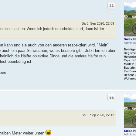
Sa 5. Sep 2020, 22:09
 schlecht machen. Wenn ich jedoch entscheiden darf, dann ist der
Sulak R
Administ
en kann und sie auch von den anderen respektiert wird. "Mein"
Beiträge
e auch ein paar Schwächen, wo es bessere gibt. Jetzt bin ich eben
Registrie
inlich die Hälfte objektive Dinge und die andere Hälfte rein
Herstelle
Type:
XR
est ebenbürtig ist.
Modell:
R
Baujahr:
Km Stan
lten.
Reifen:
C
Wohnort
Sa 5. Sep 2020, 22:13
Sulak R
 halben Meter weiter unten
Administ