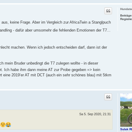
Hundat
Beiträge
Registrie
l aus, keine Frage. Aber im Vergleich zur AfricaTwin a Stanglpuch
ndling - dafür aber umsomehr die fehlenden Emotionen der T7...
schlecht machen. Wenn ich jedoch entscheiden darf, dann ist der
ch mein Bruder unbedingt die T7 zulegen wollte - in dieser
t. Ich habe ihm dann meine AT zur Probe gegeben => kein
ort eine 2019‘er AT mit DCT (auch ein sehr schönes blau) mit 5tkm
Sa 5. Sep 2020, 21:31
0
Sulak R