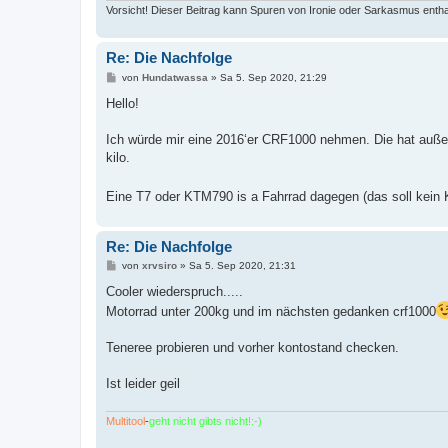
Vorsicht! Dieser Beitrag kann Spuren von Ironie oder Sarkasmus entha
Re: Die Nachfolge
B
von
Hundatwassa
»
Sa 5. Sep 2020, 21:29
e
i
Hello!
t
r
a
Ich würde mir eine 2016‘er CRF1000 nehmen. Die hat außer
g
kilo.
Eine T7 oder KTM790 is a Fahrrad dagegen (das soll kein
Re: Die Nachfolge
B
von
xrvsiro
»
Sa 5. Sep 2020, 21:31
e
i
Cooler wiederspruch.....
t
Motorrad unter 200kg und im nächsten gedanken crf1000
r
a
g
Teneree probieren und vorher kontostand checken.
Ist leider geil
Multitool
-
geht nicht gibts nicht!:-)