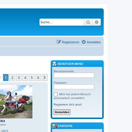
Suche
Erweiterte Suche
Registrieren
Anmelden
BENUTZER-MENÜ
Benutzername:
1
2
3
4
5
6
Nächste
e
Passwort:
Mich bei jedem Besuch
automatisch anmelden
Registriere dich jetzt!
D04
rator
STATISTIK
:
2671