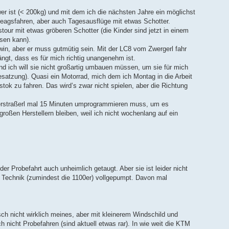
er ist (< 200kg) und mit dem ich die nächsten Jahre ein möglichst
teagsfahren, aber auch Tagesausflüge mit etwas Schotter.
our mit etwas gröberen Schotter (die Kinder sind jetzt in einem
sen kann).
win, aber er muss gutmütig sein. Mit der LC8 vom Zwergerl fahr
ngt, dass es für mich richtig unangenehm ist.
d ich will sie nicht großartig umbauen müssen, um sie für mich
atzung). Quasi ein Motorrad, mich dem ich Montag in die Arbeit
ok zu fahren. Das wird’s zwar nicht spielen, aber die Richtung
erstraßerl mal 15 Minuten umprogrammieren muss, um es
roßen Herstellern bleiben, weil ich nicht wochenlang auf ein
 der Probefahrt auch unheimlich getaugt. Aber sie ist leider nicht
el Technik (zumindest die 1100er) vollgepumpt. Davon mal
sch nicht wirklich meines, aber mit kleinerem Windschild und
h nicht Probefahren (sind aktuell etwas rar). In wie weit die KTM