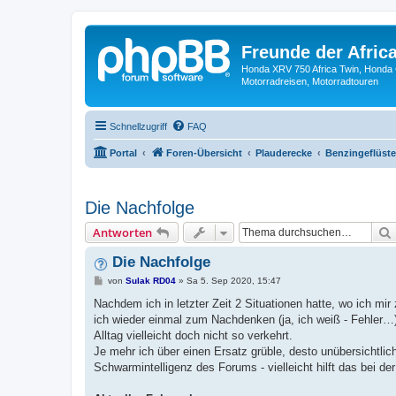
Freunde der Africa
Honda XRV 750 Africa Twin, Honda 
Motorradreisen, Motorradtouren
Schnellzugriff
FAQ
Portal
Foren-Übersicht
Plauderecke
Benzingeflüste
Die Nachfolge
Antworten
Die Nachfolge
B
von
Sulak RD04
»
Sa 5. Sep 2020, 15:47
e
i
Nachdem ich in letzter Zeit 2 Situationen hatte, wo ich mi
t
ich wieder einmal zum Nachdenken (ja, ich weiß - Fehler…
r
a
Alltag vielleicht doch nicht so verkehrt.
g
Je mehr ich über einen Ersatz grüble, desto unübersichtliche
Schwarmintelligenz des Forums - vielleicht hilft das bei 