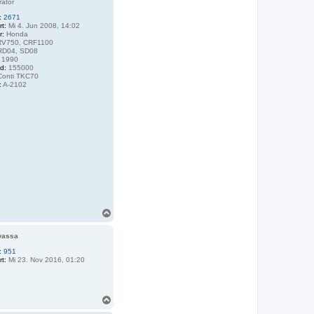
rator
:
2671
rt:
Mi 4. Jun 2008, 14:02
r:
Honda
V750, CRF1100
D04, SD08
1990
d:
155000
onti TKC70
:
A-2102
N
a
c
wassa
h
o
:
951
rt:
Mi 23. Nov 2016, 01:20
b
e
n
N
a