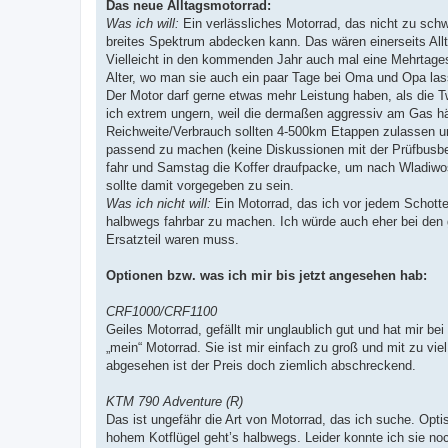
Das neue Alltagsmotorrad:
Was ich will:
Ein verlässliches Motorrad, das nicht zu schw
breites Spektrum abdecken kann. Das wären einerseits All
Vielleicht in den kommenden Jahr auch mal eine Mehrtagest
Alter, wo man sie auch ein paar Tage bei Oma und Opa las
Der Motor darf gerne etwas mehr Leistung haben, als die T
ich extrem ungern, weil die dermaßen aggressiv am Gas hä
Reichweite/Verbrauch sollten 4-500km Etappen zulassen un
passend zu machen (keine Diskussionen mit der Prüfbusbes
fahr und Samstag die Koffer draufpacke, um nach Wladiwost
sollte damit vorgegeben zu sein.
Was ich nicht will:
Ein Motorrad, das ich vor jedem Schott
halbwegs fahrbar zu machen. Ich würde auch eher bei den g
Ersatzteil waren muss.
Optionen bzw. was ich mir bis jetzt angesehen hab:
CRF1000/CRF1100
Geiles Motorrad, gefällt mir unglaublich gut und hat mir bei
„mein“ Motorrad. Sie ist mir einfach zu groß und mit zu vi
abgesehen ist der Preis doch ziemlich abschreckend.
KTM 790 Adventure (R)
Das ist ungefähr die Art von Motorrad, das ich suche. Opti
hohem Kotflügel geht’s halbwegs. Leider konnte ich sie noc