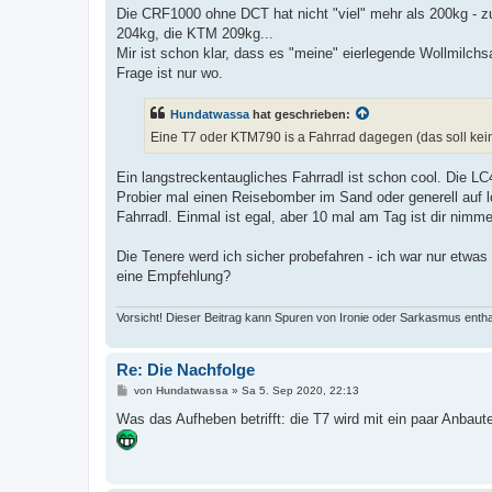
Die CRF1000 ohne DCT hat nicht "viel" mehr als 200kg - zu
204kg, die KTM 209kg...
Mir ist schon klar, dass es "meine" eierlegende Wollmilch
Frage ist nur wo.
Hundatwassa
hat geschrieben:
Eine T7 oder KTM790 is a Fahrrad dagegen (das soll ke
Ein langstreckentaugliches Fahrradl ist schon cool. Die LC
Probier mal einen Reisebomber im Sand oder generell auf
Fahrradl. Einmal ist egal, aber 10 mal am Tag ist dir nimm
Die Tenere werd ich sicher probefahren - ich war nur etwa
eine Empfehlung?
Vorsicht! Dieser Beitrag kann Spuren von Ironie oder Sarkasmus entha
Re: Die Nachfolge
B
von
Hundatwassa
»
Sa 5. Sep 2020, 22:13
e
i
Was das Aufheben betrifft: die T7 wird mit ein paar Anbaut
t
r
a
g