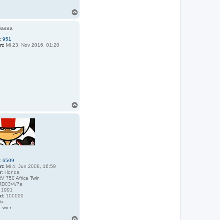
N
a
c
wassa
h
o
:
951
rt:
Mi 23. Nov 2016, 01:20
b
e
n
N
a
c
h
o
b
e
n
:
6509
rt:
Mi 4. Jun 2008, 16:59
r:
Honda
V 750 Africa Twin
D03/4/7a
1991
d:
100000
kc
:
wien
N