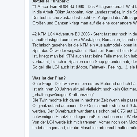
Aktueller Fuhrpark:
#1 Africa Twin RD04 BJ 1990 - Das Alltagsmotorrad. Wird f
in die Arbeit (30km Autobahn, 4km Landesstraße), in die S
Der technische Zustand ist recht ok. Aufgrund des Alters gib
Großen und Ganzen kriegt man auf die eine oder andere W
#2 KTM LC4 Adventure BJ 2005 - Steht fast nur noch in der
schotterlastige Touren, wie Westalpen, Rumänien, Island 
Technisch gesehen ist die KTM ein Auslaufmodel - oben läuf
Sprit das Öl wieder wegwäscht. Nachteil: Kommt beim Picke
ist, kriegt man bei KTM auch fast keine Teile mehr. Ich h
verbracht, bis ich in Spanien einen Shop gefunden hab, der
So geil die LC4 auch ist (Motor, Fahrwerk, Feeling,…), sie 
Was ist der Plan?
Gute Frage. Die Twin war mein erstes Motorrad und ich häng
ist mit ihren 30 Jahren aktuell vielleicht noch kein Oldtimer,
„erhaltungswürdiges Kraftfahrzeug“.
Die Twin möchte ich daher in nächster Zeit (wenn ein pass
Originalzustand aufbauen. Der Originalmotor steht seit 9 J
werden. Der Ölverbrauch war damals schon bei 0,75l auf 
notwendigen Ersatzteile liegen großteils schon in der Werks
Von der LC4 werde ich mich trennen. Vorher noch den Moto
findet sich jemand, der die Maschine artgerecht halten möc