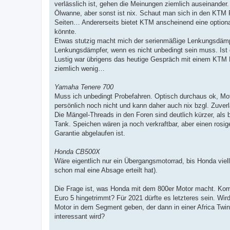
verlässlich ist, gehen die Meinungen ziemlich auseinander.
Ölwanne, aber sonst ist nix. Schaut man sich in den KTM 
Seiten… Andererseits bietet KTM anscheinend eine optional
könnte.
Etwas stutzig macht mich der serienmäßige Lenkungsdämpf
Lenkungsdämpfer, wenn es nicht unbedingt sein muss. Ist 
Lustig war übrigens das heutige Gespräch mit einem KTM Hä
ziemlich wenig…
Yamaha Tenere 700
Muss ich unbedingt Probefahren. Optisch durchaus ok, Mot
persönlich noch nicht und kann daher auch nix bzgl. Zuver
Die Mängel-Threads in den Foren sind deutlich kürzer, al
Tank. Speichen wären ja noch verkraftbar, aber einen rosig
Garantie abgelaufen ist.
Honda CB500X
Wäre eigentlich nur ein Übergangsmotorrad, bis Honda viell
schon mal eine Absage erteilt hat).
Die Frage ist, was Honda mit dem 800er Motor macht. Komm
Euro 5 hingetrimmt? Für 2021 dürfte es letzteres sein. Wir
Motor in dem Segment geben, der dann in einer Africa Twin
interessant wird?