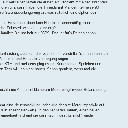
 Laut Verkäufer hatten die ersten ein Problem mit einer undichten
Foren um, dann haben die Threads mit Mängeln teilweise 90
e Garantieverlängerung an, was natürlich eine Option sein
er. Es verbaut doch kein Hersteller serienmäßig einen
das Fahrwerk wirklich so unruhig?
ndler: Die hat halt nur 95PS. Das ist für’s Reisen schon
or/Leistung auch ca. das was ich mir vorstelle. Yamaha kenn ich
lässigkeit und Ersatzteilversorgung sagen.
s bei KTM und meistens ging es um Korrosion an Speichen und
en Tank will ich nicht haben. Schon garnicht, wenn mal die
eicht eine Africa mit kleinerem Motor bringt (wobei Roland dem ja
t eine Neuentwicklung, oder wird der alte Motor irgendwie auf
d’s in absehbarer Zeit (=in den nächsten Jahren) einen neuen
 eingebaut wird und die dann (zumindest für mich) wieder