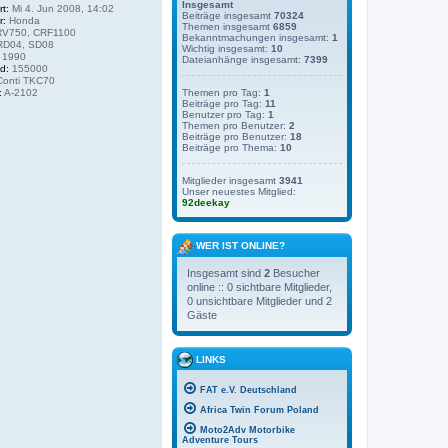
Insgesamt
rt:
Mi 4. Jun 2008, 14:02
Beiträge insgesamt
70324
r:
Honda
Themen insgesamt
6859
V750, CRF1100
Bekanntmachungen insgesamt:
1
D04, SD08
Wichtig insgesamt:
10
1990
Dateianhänge insgesamt:
7399
d:
155000
onti TKC70
:
A-2102
Themen pro Tag:
1
Beiträge pro Tag:
11
Benutzer pro Tag:
1
Themen pro Benutzer:
2
Beiträge pro Benutzer:
18
Beiträge pro Thema:
10
Mitglieder insgesamt
3941
Unser neuestes Mitglied:
92deekay
WER IST ONLINE?
Insgesamt sind
2
Besucher
online :: 0 sichtbare Mitglieder,
0 unsichtbare Mitglieder und 2
Gäste
LINKS
FAT e.V. Deutschland
Africa Twin Forum Poland
Moto2Adv Motorbike
Adventure Tours