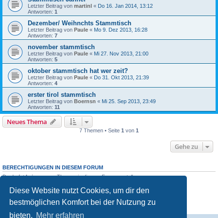
Letzter Beitrag von
martinl
«
Do 16. Jan 2014, 13:12
Antworten:
1
Dezember/ Weihnchts Stammtisch
Letzter Beitrag von
Paule
«
Mo 9. Dez 2013, 16:28
Antworten:
7
november stammtisch
Letzter Beitrag von
Paule
«
Mi 27. Nov 2013, 21:00
Antworten:
5
oktober stammtisch hat wer zeit?
Letzter Beitrag von
Paule
«
Do 31. Okt 2013, 21:39
Antworten:
4
erster tirol stammtisch
Letzter Beitrag von
Boernsn
«
Mi 25. Sep 2013, 23:49
Antworten:
11
Neues Thema
7 Themen • Seite
1
von
1
Gehe zu
BERECHTIGUNGEN IN DIESEM FORUM
Du darfst
keine
neuen Themen in diesem Forum erstellen.
Du darfst
keine
Antworten zu Themen in diesem Forum erstellen.
Diese Website nutzt Cookies, um dir den
Du darfst deine Beiträge in diesem Forum
nicht
ändern.
Du darfst deine Beiträge in diesem Forum
nicht
löschen.
bestmöglichen Komfort bei der Nutzung zu
Du darfst
keine
Dateianhänge in diesem Forum erstellen.
bieten.
Mehr erfahren