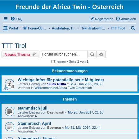
Freunde der Africa Twin - Österreich
FAQ
Registrieren
Anmelden
S
Portal
Foren-Übersicht
Ausfahrten, Treffen und Reisen
TwinTreiberTreffen
TTT Tirol
u
c
TTT Tirol
h
Suche
Erweiterte Suche
Neues Thema
e
7 Themen • Seite
1
von
1
Bekanntmachungen
Wichtige Infos für potentielle neue Mitglieder
Letzter Beitrag von
Sulak RD04
«
Sa 4. Jan 2025, 20:59
Verfasst in
Willkommen bei Africa Twin Österreich
Themen
stammtisch juli
Letzter Beitrag von
Bastlwastl
«
Mo 26. Jun 2017, 21:16
Antworten:
4
Stammtisch April
Letzter Beitrag von
Boernsn
«
Mo 31. Mär 2014, 22:44
Antworten:
4
Stammtisch Jänner