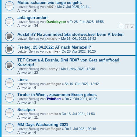
Motto: schauen wie lange es geht.
Letzter Beitrag von
rd07
«
Mo 7. Jul 2025, 20:41
Antworten:
6
anfängerrunderl
Letzter Beitrag von
Danielpypor
«
Fr 28. Feb 2025, 15:56
Antworten:
34
1
2
Ausfahrt? Na zumindest Standortwechsel beim Arbeiten
Letzter Beitrag von
xmario
«
Mo 16. Okt 2023, 15:52
Freitag, 29.04.2022: AT nach Mariazell?
Letzter Beitrag von
damike
«
Do 28. Apr 2022, 10:20
TET Croatia & Bosnia, Drei RD07 von Graz auf offroad
Kurztrip!
Letzter Beitrag von
Leeroy
«
Mo 1. Nov 2021, 12:30
Antworten:
23
Lienz
Letzter Beitrag von
anfänger
«
So 10. Okt 2021, 12:42
Antworten:
6
Tiroler in Wien , zusammen Essen gehen.
Letzter Beitrag von
TwinBert
«
Do 7. Okt 2021, 01:08
Antworten:
3
Seealpen
Letzter Beitrag von
damike
«
Do 15. Jul 2021, 11:53
Antworten:
11
MM Days Wachauring 2021
Letzter Beitrag von
anfänger
«
Do 1. Jul 2021, 09:16
Antworten:
6