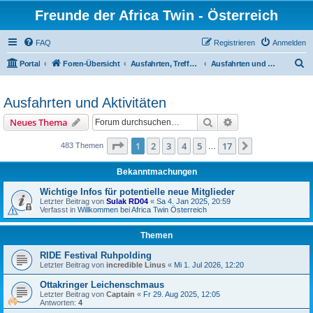
Freunde der Africa Twin - Österreich
FAQ
Registrieren
Anmelden
S
Portal
Foren-Übersicht
Ausfahrten, Treffen und Reisen
Ausfahrten und Aktivitäten
u
c
Ausfahrten und Aktivitäten
h
Suche
Erweiterte Suche
Neues Thema
e
Seite
1
von
17
1
2
3
4
5
17
Nächste
483 Themen
…
Bekanntmachungen
Wichtige Infos für potentielle neue Mitglieder
Letzter Beitrag von
Sulak RD04
«
Sa 4. Jan 2025, 20:59
Verfasst in
Willkommen bei Africa Twin Österreich
Themen
RIDE Festival Ruhpolding
Letzter Beitrag von
incredible Linus
«
Mi 1. Jul 2026, 12:20
Ottakringer Leichenschmaus
Letzter Beitrag von
Captain
«
Fr 29. Aug 2025, 12:05
Antworten:
4