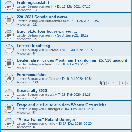
Frühlingsausfahrt
Letzter Beitrag von
rowin
«
Do 11. Mär 2021, 07:15
Antworten:
13
22012021 Sonnig und warm
Letzter Beitrag von
Hundatwassa
«
Fr 5. Feb 2021, 23:46
Antworten:
22
Eure letzte Tour heuer war wo ....
Letzter Beitrag von
rowin
«
So 3. Jan 2021, 19:19
Antworten:
14
Letzter Urlaubstag
Letzter Beitrag von
spezi266
«
Mi 7. Okt 2020, 22:18
Antworten:
6
Begleitfahrer für den Mostiman Triathlon am 25.7.20 gesucht
Letzter Beitrag von
frnaz
«
Do 16. Jul 2020, 21:24
Antworten:
1
Forumsausfahrt
Letzter Beitrag von
anfänger
«
Do 9. Jul 2020, 19:54
Antworten:
121
1
2
3
4
5
Bosniarally 2020
Letzter Beitrag von
muwa
«
Fr 28. Feb 2020, 18:23
Antworten:
17
Frage and die Leute aus dem Westen Österreichs
Letzter Beitrag von
Gsiberger
«
Di 4. Feb 2020, 22:08
Antworten:
5
"Africa Twinis" Roland Düringer
Letzter Beitrag von
xmario
«
Di 17. Dez 2019, 06:20
Antworten:
8