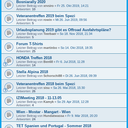
Bosniarally 2020
Letzter Beitrag von
xrvsiro
«
Fr 25. Okt 2019, 14:21
Antworten:
10
Veteranentreffen 2019 beim Spezi
Letzter Beitrag von
rowin
«
Mi 26. Jun 2019, 09:56
Antworten:
5
Urlaubsplanung 2019 gibt es Offroad Ausfahrtspläne?
Letzter Beitrag von
Teerbaer
«
So 18. Nov 2018, 21:34
Antworten:
5
Forum T-Shirts
Letzter Beitrag von
martinbo
«
So 14. Okt 2018, 18:35
Antworten:
25
HONDA Treffen 2018
Letzter Beitrag von
Ben68
«
Fr 6. Jul 2018, 11:28
Antworten:
14
Stella Alpina 2018
Letzter Beitrag von
Schorschi88
«
Di 26. Jun 2018, 09:39
Veteranentreffen 2018 beim Spezi
Letzter Beitrag von
sisu
«
Sa 26. Mai 2018, 15:30
Antworten:
26
IZIMeeting 2018 - 11-13.05
Letzter Beitrag von
Kamyk
«
So 29. Apr 2018, 12:28
Antworten:
4
Wien - Mostar - Mangart - Wien
Letzter Beitrag von
Hundatwassa
«
Fr 9. Mär 2018, 20:20
Antworten:
24
TET Spanien und Portugal - Sommer 2018