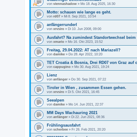
von
viennashadow
»
Mo 18. Aug 2025, 16:30
Motto: schauen wie lange es geht.
von
rd07
»
Mi 8. Sep 2021, 10:54
anfängerrunderl
von
xrvsiro
»
Di 10. Jun 2008, 09:00
Ausfahrt? Na zumindest Standortwechsel beim 
von
xmario
»
Mo 16. Okt 2023, 15:52
Freitag, 29.04.2022: AT nach Mariazell?
von
damike
»
Do 28. Apr 2022, 10:20
TET Croatia & Bosnia, Drei RD07 von Graz auf o
von
cappugino
»
Mo 30. Aug 2021, 19:24
Lienz
von
anfänger
»
Do 30. Sep 2021, 07:22
Tiroler in Wien , zusammen Essen gehen.
von
xrvsiro
»
Di 5. Okt 2021, 16:45
Seealpen
von
damike
»
Mo 14. Jun 2021, 22:37
MM Days Wachauring 2021
von
anfänger
»
Di 22. Jun 2021, 08:36
Frühlingsausfahrt
von
scherbee
»
Fr 26. Feb 2021, 20:20