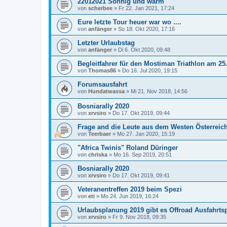
22012021 Sonnig und warm
von
scherbee
»
Fr 22. Jan 2021, 17:24
Eure letzte Tour heuer war wo ....
von
anfänger
»
So 18. Okt 2020, 17:16
Letzter Urlaubstag
von
anfänger
»
Di 6. Okt 2020, 09:48
Begleitfahrer für den Mostiman Triathlon am 25
von
Thomas86
»
Do 16. Jul 2020, 19:15
Forumsausfahrt
von
Hundatwassa
»
Mi 21. Nov 2018, 14:56
Bosniarally 2020
von
xrvsiro
»
Do 17. Okt 2019, 09:44
Frage and die Leute aus dem Westen Österreic
von
Teerbaer
»
Mo 27. Jan 2020, 15:19
"Africa Twinis" Roland Düringer
von
chriska
»
Mo 16. Sep 2019, 20:51
Bosniarally 2020
von
xrvsiro
»
Do 17. Okt 2019, 09:41
Veteranentreffen 2019 beim Spezi
von
eti
»
Mo 24. Jun 2019, 16:24
Urlaubsplanung 2019 gibt es Offroad Ausfahrts
von
xrvsiro
»
Fr 9. Nov 2018, 09:35