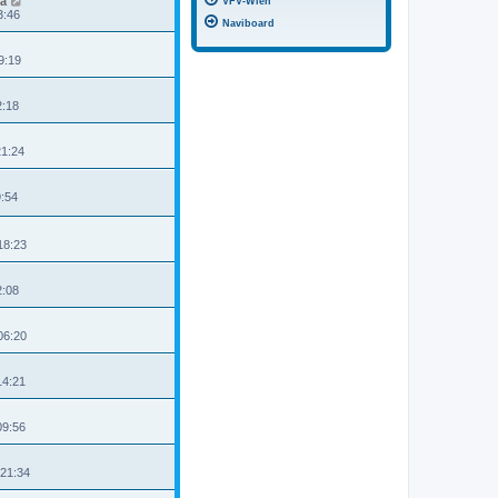
a
VFV-Wien
3:46
Naviboard
9:19
2:18
21:24
9:54
18:23
2:08
06:20
14:21
09:56
 21:34