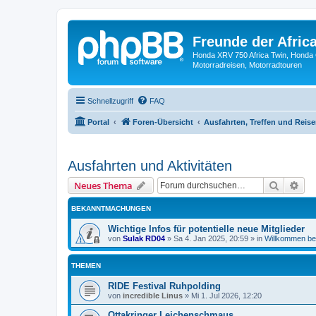
Freunde der Africa
Honda XRV 750 Africa Twin, Honda 
Motorradreisen, Motorradtouren
Schnellzugriff
FAQ
Portal
Foren-Übersicht
Ausfahrten, Treffen und Reis
Ausfahrten und Aktivitäten
Suche
Erw
Neues Thema
BEKANNTMACHUNGEN
Wichtige Infos für potentielle neue Mitglieder
von
Sulak RD04
»
Sa 4. Jan 2025, 20:59
» in
Willkommen bei
THEMEN
RIDE Festival Ruhpolding
von
incredible Linus
»
Mi 1. Jul 2026, 12:20
Ottakringer Leichenschmaus