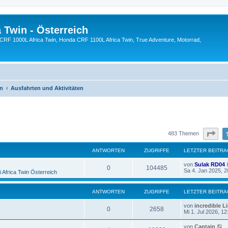
 Twin - Österreich
CRF 1000L Africa Twin, Honda CRF 1100L Africa Twin, True Adventure, Motorrad,
en
Ausfahrten und Aktivitäten
eiterte Suche
Sei
483 Themen
ANTWORTEN
ZUGRIFFE
LETZTER BEITRA
L
von
Sulak RD04
A
Z
0
104485
e
Sa 4. Jan 2025, 2
 Africa Twin Österreich
t
n
u
z
t
ANTWORTEN
ZUGRIFFE
LETZTER BEITRA
t
g
e
r
L
von
incredible L
w
r
B
A
Z
0
2658
e
Mi 1. Jul 2026, 12
e
t
i
o
i
n
u
z
t
L
von
Captain