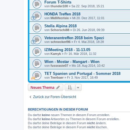
Forum T-Shirts
von
thunder100
»
Sa 22. Sep 2018, 15:21
HONDA Treffen 2018
von
Midlifecrisix
»
Mi 20. Dez 2017, 11:01
Stella Alpina 2018
von
Schorschi88
»
Di 26. Jun 2018, 09:39
Veteranentreffen 2018 beim Spezi
von
schneckerl96
»
Fr 4. Mai 2018, 18:28
IZIMeeting 2018 - 11-13.05
von
Kamyk
»
Fr 16. Mär 2018, 11:32
Wien - Mostar - Mangart - Wien
von
fussraste07
»
Mo 18. Aug 2014, 10:42
TET Spanien und Portugal - Sommer 2018
von
Teerbaer
»
Fr 3. Nov 2017, 16:49
Neues Thema
Zurück zur Foren-Übersicht
BERECHTIGUNGEN IN DIESEM FORUM
Du darfst
keine
neuen Themen in diesem Forum erstellen.
Du darfst
keine
Antworten zu Themen in diesem Forum erstellen.
Du darfst deine Beiträge in diesem Forum
nicht
ändern.
Du darfst deine Beiträge in diesem Forum
nicht
löschen.