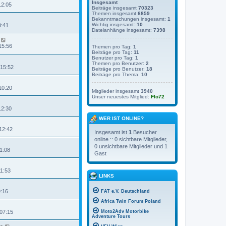
Insgesamt
12:05
Beiträge insgesamt
70323
Themen insgesamt
6859
Bekanntmachungen insgesamt:
1
Wichtig insgesamt:
10
0:41
Dateianhänge insgesamt:
7398
15:56
Themen pro Tag:
1
Beiträge pro Tag:
11
Benutzer pro Tag:
1
Themen pro Benutzer:
2
 15:52
Beiträge pro Benutzer:
18
Beiträge pro Thema:
10
10:20
Mitglieder insgesamt
3940
Unser neuestes Mitglied:
Flo72
12:30
WER IST ONLINE?
12:42
Insgesamt ist
1
Besucher
online :: 0 sichtbare Mitglieder,
0 unsichtbare Mitglieder und 1
1:08
Gast
11:53
LINKS
9:16
FAT e.V. Deutschland
Africa Twin Forum Poland
Moto2Adv Motorbike
 07:15
Adventure Tours