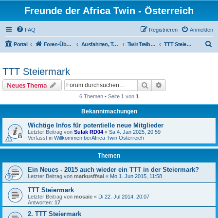
Freunde der Africa Twin - Österreich
FAQ
Registrieren
Anmelden
S
Portal
Foren-Übersicht
Ausfahrten, Treffen und Reisen
TwinTreiberTreffen
TTT Steiermark
u
c
TTT Steiermark
h
Suche
Erweiterte Suche
Neues Thema
e
6 Themen • Seite
1
von
1
Bekanntmachungen
Wichtige Infos für potentielle neue Mitglieder
Letzter Beitrag von
Sulak RD04
«
Sa 4. Jan 2025, 20:59
Verfasst in
Willkommen bei Africa Twin Österreich
Themen
Ein Neues - 2015 auch wieder ein TTT in der Steiermark?
Letzter Beitrag von
markusffsai
«
Mo 1. Jun 2015, 11:58
TTT Steiermark
Letzter Beitrag von
mosaic
«
Di 22. Jul 2014, 20:07
Antworten:
17
2. TTT Steiermark