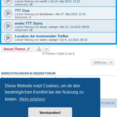
Letzter Beitrag von
cool1
«
Sa 14. Sep 2013, 12:13
Antworten:
19
TTT Graz
Letzter Beitrag von
Dunkman
«
Mo 27. Mai 2013, 12:41
Antworten:
2
erstes TTT Styria
Letzter Beitrag von
steve_stangl
«
Mo 12. Jul 2010, 08:09
Antworten:
15
Location der kommenden Treffen
Letzter Beitrag von
steve_stangl
«
Do 8. Jul 2010, 08:32
Neues Thema
6 Themen • Seite
1
von
1
Gehe zu
BERECHTIGUNGEN IN DIESEM FORUM
Du darfst
keine
neuen Themen in diesem Forum erstellen.
Du darfst
keine
Antworten zu Themen in diesem Forum erstellen.
Diese Website nutzt Cookies, um dir den
Du darfst deine Beiträge in diesem Forum
nicht
ändern.
Du darfst deine Beiträge in diesem Forum
nicht
löschen.
bestmöglichen Komfort bei der Nutzung zu
Du darfst
keine
Dateianhänge in diesem Forum erstellen.
bieten.
Mehr erfahren
Portal
Foren-Übersicht
Alle Zeiten sind
UTC+02:00
Verstanden!
Powered by
phpBB
® Forum Software © phpBB Limited