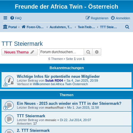
Freunde der Africa Twin - Österreich
FAQ
Registrieren
Anmelden
S
Portal
Foren-Übersicht
Ausfahrten, Treffen und Reisen
TwinTreiberTreffen
TTT Steiermark
u
c
TTT Steiermark
h
Suche
Erweiterte Suche
Neues Thema
e
6 Themen • Seite
1
von
1
Bekanntmachungen
Wichtige Infos für potentielle neue Mitglieder
Letzter Beitrag von
Sulak RD04
«
Sa 4. Jan 2025, 20:59
Verfasst in
Willkommen bei Africa Twin Österreich
Themen
Ein Neues - 2015 auch wieder ein TTT in der Steiermark?
Letzter Beitrag von
markusffsai
«
Mo 1. Jun 2015, 11:58
TTT Steiermark
Letzter Beitrag von
mosaic
«
Di 22. Jul 2014, 20:07
Antworten:
17
2. TTT Steiermark