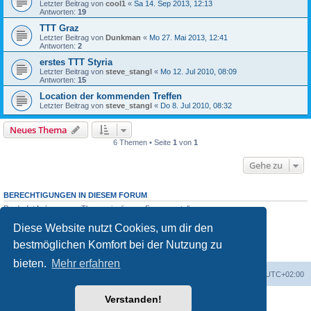
Letzter Beitrag von
cool1
«
Sa 14. Sep 2013, 12:13
Antworten:
19
TTT Graz
Letzter Beitrag von
Dunkman
«
Mo 27. Mai 2013, 12:41
Antworten:
2
erstes TTT Styria
Letzter Beitrag von
steve_stangl
«
Mo 12. Jul 2010, 08:09
Antworten:
15
Location der kommenden Treffen
Letzter Beitrag von
steve_stangl
«
Do 8. Jul 2010, 08:32
Neues Thema
6 Themen • Seite
1
von
1
Gehe zu
BERECHTIGUNGEN IN DIESEM FORUM
Du darfst
keine
neuen Themen in diesem Forum erstellen.
Du darfst
keine
Antworten zu Themen in diesem Forum erstellen.
Diese Website nutzt Cookies, um dir den
Du darfst deine Beiträge in diesem Forum
nicht
ändern.
Du darfst deine Beiträge in diesem Forum
nicht
löschen.
bestmöglichen Komfort bei der Nutzung zu
Du darfst
keine
Dateianhänge in diesem Forum erstellen.
bieten.
Mehr erfahren
Portal
Foren-Übersicht
Alle Zeiten sind
UTC+02:00
Verstanden!
Powered by
phpBB
® Forum Software © phpBB Limited