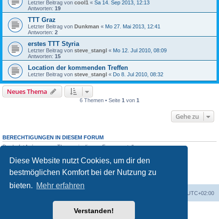
Letzter Beitrag von
cool1
«
Sa 14. Sep 2013, 12:13
Antworten:
19
TTT Graz
Letzter Beitrag von
Dunkman
«
Mo 27. Mai 2013, 12:41
Antworten:
2
erstes TTT Styria
Letzter Beitrag von
steve_stangl
«
Mo 12. Jul 2010, 08:09
Antworten:
15
Location der kommenden Treffen
Letzter Beitrag von
steve_stangl
«
Do 8. Jul 2010, 08:32
Neues Thema
6 Themen • Seite
1
von
1
Gehe zu
BERECHTIGUNGEN IN DIESEM FORUM
Du darfst
keine
neuen Themen in diesem Forum erstellen.
Du darfst
keine
Antworten zu Themen in diesem Forum erstellen.
Diese Website nutzt Cookies, um dir den
Du darfst deine Beiträge in diesem Forum
nicht
ändern.
Du darfst deine Beiträge in diesem Forum
nicht
löschen.
bestmöglichen Komfort bei der Nutzung zu
Du darfst
keine
Dateianhänge in diesem Forum erstellen.
bieten.
Mehr erfahren
Portal
Foren-Übersicht
Alle Zeiten sind
UTC+02:00
Verstanden!
Powered by
phpBB
® Forum Software © phpBB Limited