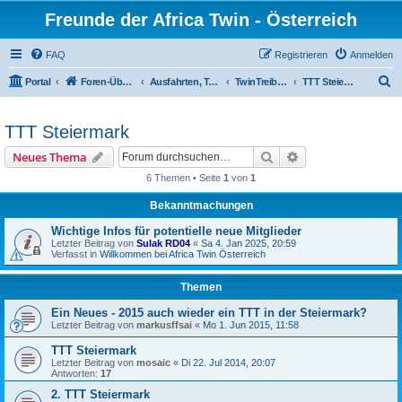
Freunde der Africa Twin - Österreich
FAQ
Registrieren
Anmelden
S
Portal
Foren-Übersicht
Ausfahrten, Treffen und Reisen
TwinTreiberTreffen
TTT Steiermark
u
c
TTT Steiermark
h
Suche
Erweiterte Suche
Neues Thema
e
6 Themen • Seite
1
von
1
Bekanntmachungen
Wichtige Infos für potentielle neue Mitglieder
Letzter Beitrag von
Sulak RD04
«
Sa 4. Jan 2025, 20:59
Verfasst in
Willkommen bei Africa Twin Österreich
Themen
Ein Neues - 2015 auch wieder ein TTT in der Steiermark?
Letzter Beitrag von
markusffsai
«
Mo 1. Jun 2015, 11:58
TTT Steiermark
Letzter Beitrag von
mosaic
«
Di 22. Jul 2014, 20:07
Antworten:
17
2. TTT Steiermark