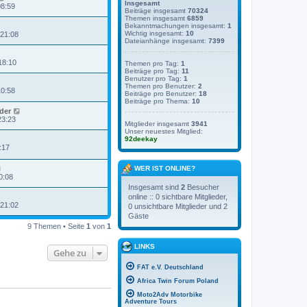
Insgesamt
08:59
Beiträge insgesamt
70324
Themen insgesamt
6859
Bekanntmachungen insgesamt:
1
Wichtig insgesamt:
10
 21:08
Dateianhänge insgesamt:
7399
18:10
Themen pro Tag:
1
Beiträge pro Tag:
11
Benutzer pro Tag:
1
Themen pro Benutzer:
2
10:58
Beiträge pro Benutzer:
18
Beiträge pro Thema:
10
der
23:23
Mitglieder insgesamt
3941
Unser neuestes Mitglied:
92deekay
:17
WER IST ONLINE?
0:08
Insgesamt sind
2
Besucher
online :: 0 sichtbare Mitglieder,
 21:02
0 unsichtbare Mitglieder und 2
Gäste
9 Themen • Seite
1
von
1
LINKS
Gehe zu
FAT e.V. Deutschland
Africa Twin Forum Poland
Moto2Adv Motorbike
Adventure Tours