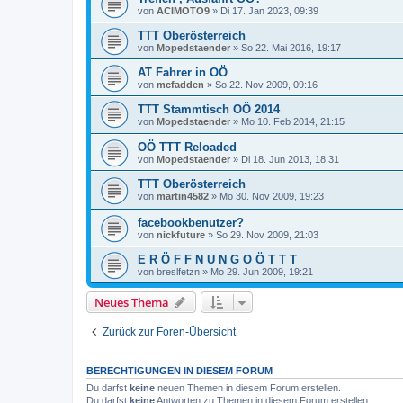
von
ACIMOTO9
»
Di 17. Jan 2023, 09:39
TTT Oberösterreich
von
Mopedstaender
»
So 22. Mai 2016, 19:17
AT Fahrer in OÖ
von
mcfadden
»
So 22. Nov 2009, 09:16
TTT Stammtisch OÖ 2014
von
Mopedstaender
»
Mo 10. Feb 2014, 21:15
OÖ TTT Reloaded
von
Mopedstaender
»
Di 18. Jun 2013, 18:31
TTT Oberösterreich
von
martin4582
»
Mo 30. Nov 2009, 19:23
facebookbenutzer?
von
nickfuture
»
So 29. Nov 2009, 21:03
E R Ö F F N U N G O Ö T T T
von
breslfetzn
»
Mo 29. Jun 2009, 19:21
Neues Thema
Zurück zur Foren-Übersicht
BERECHTIGUNGEN IN DIESEM FORUM
Du darfst
keine
neuen Themen in diesem Forum erstellen.
Du darfst
keine
Antworten zu Themen in diesem Forum erstellen.