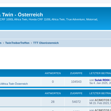
 Twin - Österreich
CRF 1000L Africa Twin, Honda CRF 1100L Africa Twin, True Adventure, Motorrad,
en
TwinTreiberTreffen
TTT Oberösterreich
eiterte Suche
ANTWORTEN
ZUGRIFFE
LETZTER BEITRA
L
von
Sulak RD04
A
Z
0
104543
e
Sa 4. Jan 2025, 2
 Africa Twin Österreich
t
n
u
z
t
ANTWORTEN
ZUGRIFFE
LETZTER BEITRA
t
g
e
r
L
von
ACIMOTO9
w
r
B
A
Z
28
54072
e
Mi 15. Feb 2023, 
e
t
i
o
i
n
u
z
t
L
von
ACIMOTO9