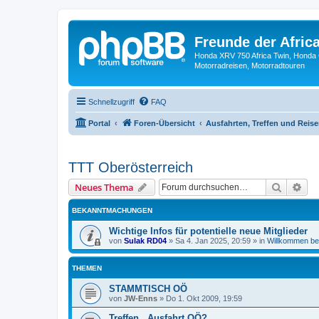
Freunde der Africa
Honda XRV 750 Africa Twin, Honda 
Motorradreisen, Motorradtouren
Schnellzugriff
FAQ
Portal
Foren-Übersicht
Ausfahrten, Treffen und Reis
TTT Oberösterreich
Suche
Erw
Neues Thema
BEKANNTMACHUNGEN
Wichtige Infos für potentielle neue Mitglieder
von
Sulak RD04
»
Sa 4. Jan 2025, 20:59
» in
Willkommen bei
THEMEN
STAMMTISCH OÖ
von
JW-Enns
»
Do 1. Okt 2009, 19:59
Treffen , Ausfahrt OÖ?