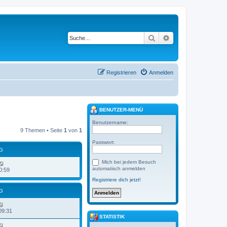
Suche
Erweiterte Suche
Registrieren
Anmelden
BENUTZER-MENÜ
Benutzername:
9 Themen • Seite
1
von
1
Passwort:
G
Mich bei jedem Besuch
automatisch anmelden
0:59
Registriere dich jetzt!
G
09:31
STATISTIK