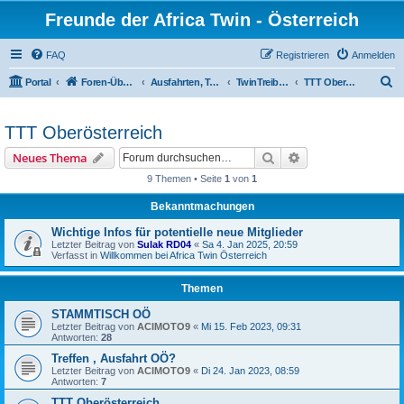
Freunde der Africa Twin - Österreich
FAQ
Registrieren
Anmelden
S
Portal
Foren-Übersicht
Ausfahrten, Treffen und Reisen
TwinTreiberTreffen
TTT Oberösterreich
u
c
TTT Oberösterreich
h
Suche
Erweiterte Suche
Neues Thema
e
9 Themen • Seite
1
von
1
Bekanntmachungen
Wichtige Infos für potentielle neue Mitglieder
Letzter Beitrag von
Sulak RD04
«
Sa 4. Jan 2025, 20:59
Verfasst in
Willkommen bei Africa Twin Österreich
Themen
STAMMTISCH OÖ
Letzter Beitrag von
ACIMOTO9
«
Mi 15. Feb 2023, 09:31
Antworten:
28
Treffen , Ausfahrt OÖ?
Letzter Beitrag von
ACIMOTO9
«
Di 24. Jan 2023, 08:59
Antworten:
7
TTT Oberösterreich