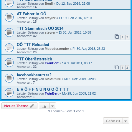
Letzter Beitrag von
Benji
«
Do 12. Sep 2019, 21:08
Antworten:
14
AT Fahrer in OÖ
Letzter Beitrag von
steyrer
«
Fr 19. Feb 2016, 18:10
Antworten:
15
TTT Stammtisch OÖ 2014
Letzter Beitrag von
steyrer
«
Di 30. Jun 2015, 10:58
Antworten:
42
1
2
OÖ TTT Reloaded
Letzter Beitrag von
Mopedstaender
«
Fr 30. Aug 2013, 23:23
Antworten:
26
TTT Oberösterreich
Letzter Beitrag von
TwinBert
«
Sa 9. Jul 2011, 08:17
Antworten:
32
1
2
facebookbenutzer?
Letzter Beitrag von
nickfuture
«
Mi 2. Dez 2009, 20:08
Antworten:
7
E R Ö F F N U N G O Ö T T T
Letzter Beitrag von
TwinBert
«
Mo 29. Jun 2009, 21:02
Antworten:
1
Neues Thema
9 Themen • Seite
1
von
1
Gehe zu