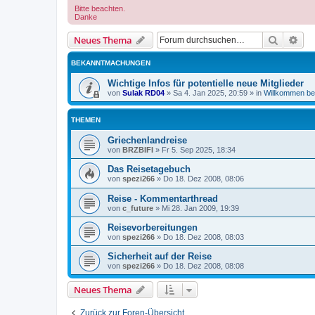
Bitte beachten.
Danke
Suche
Erw
Neues Thema
BEKANNTMACHUNGEN
Wichtige Infos für potentielle neue Mitglieder
von
Sulak RD04
»
Sa 4. Jan 2025, 20:59
» in
Willkommen bei
THEMEN
Griechenlandreise
von
BRZBIFI
»
Fr 5. Sep 2025, 18:34
Das Reisetagebuch
von
spezi266
»
Do 18. Dez 2008, 08:06
Reise - Kommentarthread
von
c_future
»
Mi 28. Jan 2009, 19:39
Reisevorbereitungen
von
spezi266
»
Do 18. Dez 2008, 08:03
Sicherheit auf der Reise
von
spezi266
»
Do 18. Dez 2008, 08:08
Neues Thema
Zurück zur Foren-Übersicht