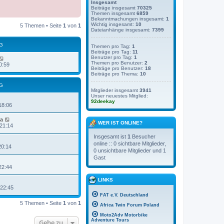
Insgesamt
Beiträge insgesamt
70325
Themen insgesamt
6859
Bekanntmachungen insgesamt:
1
Wichtig insgesamt:
10
5 Themen • Seite
1
von
1
Dateianhänge insgesamt:
7399
G
Themen pro Tag:
1
Beiträge pro Tag:
11
Benutzer pro Tag:
1
Themen pro Benutzer:
2
0:59
Beiträge pro Benutzer:
18
Beiträge pro Thema:
10
G
Mitglieder insgesamt
3941
Unser neuestes Mitglied:
92deekay
18:06
a
WER IST ONLINE?
 21:14
Insgesamt ist
1
Besucher
online :: 0 sichtbare Mitglieder,
20:14
0 unsichtbare Mitglieder und 1
Gast
22:44
LINKS
 22:45
FAT e.V. Deutschland
5 Themen • Seite
1
von
1
Africa Twin Forum Poland
Moto2Adv Motorbike
Adventure Tours
Gehe zu