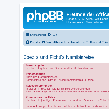
Freunde der Africa
Honda XRV 750 Africa Twin, Honda 
Motorradreisen, Motorradtouren
Schnellzugriff
FAQ
Portal
Foren-Übersicht
Ausfahrten, Treffen und Reis
Spezi's und Fichtl's Namibiareise
Forumsregeln
Das Reisetagebuch von Spezi's und Fichtl's Namibiareise
Reisetagebuch
Spezi und Fichtl unterwegs.
Kommentare dazu bitte im Thread Kommentare zur Reise
Reisevorbereitungen
In diesem Thread ist Platz für die Reisevorbereitungen
Was hat wie lange gebraucht, was wird benötigt und welche Schwierigke
Kommentare zur Reise
Hier bitte die jeweiligen Kommentare der anderen Benutzer zur Reise.
Diese Aufteilung soll der besseren Übersichtlichkeit und Lesbarkeit d