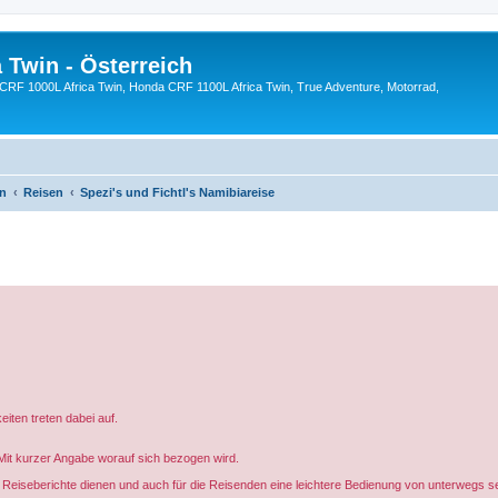
 Twin - Österreich
CRF 1000L Africa Twin, Honda CRF 1100L Africa Twin, True Adventure, Motorrad,
en
Reisen
Spezi's und Fichtl's Namibiareise
iten treten dabei auf.
 Mit kurzer Angabe worauf sich bezogen wird.
er Reiseberichte dienen und auch für die Reisenden eine leichtere Bedienung von unterwegs se