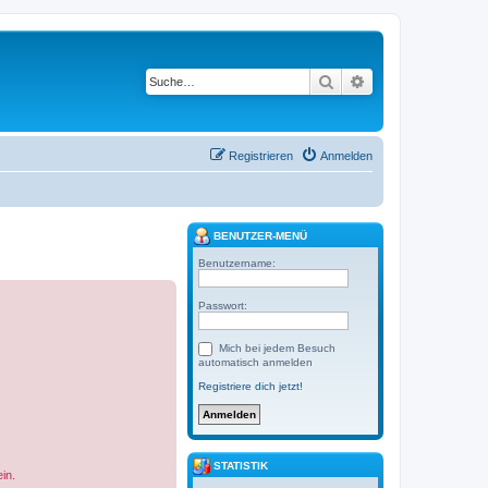
Suche
Erweiterte Suche
Registrieren
Anmelden
BENUTZER-MENÜ
Benutzername:
Passwort:
Mich bei jedem Besuch
automatisch anmelden
Registriere dich jetzt!
STATISTIK
in.