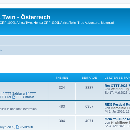
 Twin - Österreich
CRF 1000L Africa Twin, Honda CRF 1100L Africa Twin, True Adventure, Motorrad,
en
THEMEN
BEITRÄGE
LETZTER BEITRA
L
Re: ÖTTT 2026 
T
B
324
8337
e
von
Werner E.
t
So 17. Mai 2026, 
,
TTT Salzburg
,
TTT
h
e
z
TT Tirol
,
TTT Chronik
t
e
i
e
L
RIDE Festival R
T
B
483
6357
r
e
von
incredible L
les in und um Österreich
m
t
B
t
Mi 1. Jul 2026, 12
e
h
e
z
i
e
r
t
L
Mein YouTube M
t
T
B
304
4071
e
i
e
e
von
él_philippe
r
n
ä
r
t
Sa 4. Apr 2026, 1
allye 2009
,
xrvsiro in
a
h
e
m
t
B
z