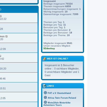
r
Insgesamt
r
e
a
Beiträge insgesamt
70324
B
s
g
Themen insgesamt
6859
e
t
Bekanntmachungen insgesamt:
1
G
i
e
Wichtig insgesamt:
10
t
r
Dateianhänge insgesamt:
7399
r
B
 22:22
a
e
g
i
Themen pro Tag:
1
Beiträge pro Tag:
11
t
Benutzer pro Tag:
1
r
:28
Themen pro Benutzer:
2
a
Beiträge pro Benutzer:
18
g
Beiträge pro Thema:
10
inus
:20
Mitglieder insgesamt
3941
Unser neuestes Mitglied:
92deekay
12:09
0:42
WER IST ONLINE?
Insgesamt ist
1
Besucher
online :: 0 sichtbare Mitglieder,
 16:20
0 unsichtbare Mitglieder und 1
Gast
08:46
LINKS
15:51
FAT e.V. Deutschland
Africa Twin Forum Poland
12:05
Moto2Adv Motorbike
Adventure Tours