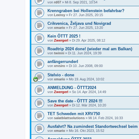
von
rd07
»
Mi 8. Sep 2021, 10:54
Krenngraben bei Hollenstein befahrbar?
von
Leeroy
»
Fr 27. Jun 2025, 20:15
Crikvenica, Željava und Novigrad
von
xmario
»
Fr 27. Jun 2025, 13:20
Kein ÖTTT 2025 !
von
Zwergerl
»
Di 29. Apr 2025, 08:12
Roadtrip 2024 done! (wieder mal am Balkan)
von
twinni
»
Di 11. Jun 2024, 19:39
anfängerrunderl
von
xrvsiro
»
Di 10. Jun 2008, 09:00
Stelvio - done
von
xmario
»
Mo 19. Aug 2024, 10:02
ANMELDUNG - ÖTTT2024
von
Zwergerl
»
So 14. Apr 2024, 14:49
Save the date - ÖTTT 2024 !!!
von
Zwergerl
»
Di 12. Mär 2024, 10:20
TET Schweden mit XRV750
von
salatblattsolutions
»
Mi 14. Feb 2024, 16:33
Ausfahrt? Na zumindest Standortwechsel beim 
von
xmario
»
Mo 16. Okt 2023, 15:52