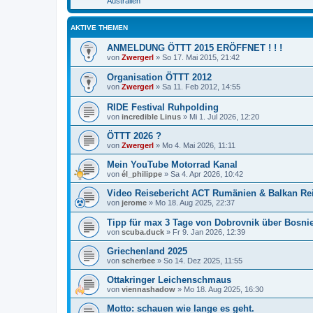
Australien
AKTIVE THEMEN
ANMELDUNG ÖTTT 2015 ERÖFFNET ! ! !
von
Zwergerl
»
So 17. Mai 2015, 21:42
Organisation ÖTTT 2012
von
Zwergerl
»
Sa 11. Feb 2012, 14:55
RIDE Festival Ruhpolding
von
incredible Linus
»
Mi 1. Jul 2026, 12:20
ÖTTT 2026 ?
von
Zwergerl
»
Mo 4. Mai 2026, 11:11
Mein YouTube Motorrad Kanal
von
él_philippe
»
Sa 4. Apr 2026, 10:42
Video Reisebericht ACT Rumänien & Balkan Re
von
jerome
»
Mo 18. Aug 2025, 22:37
Tipp für max 3 Tage von Dobrovnik über Bosni
von
scuba.duck
»
Fr 9. Jan 2026, 12:39
Griechenland 2025
von
scherbee
»
So 14. Dez 2025, 11:55
Ottakringer Leichenschmaus
von
viennashadow
»
Mo 18. Aug 2025, 16:30
Motto: schauen wie lange es geht.