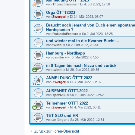
Anmeldung ÖTTT 2023
von
Thorschramme
»
Di 4. Jul 2023, 17:58
Orga ÖTTT2023
von
Zwergerl
»
Di 14. Mär 2023, 08:07
Braucht noch jemand von Euch einen spontane
Nordspanien ?
von
RolandoErnesto
»
So 2. Jul 2023, 18:25
und wieder mal in die Kvarner Bucht ...
von
twinni
»
So 2. Okt 2022, 20:33
Hamburg - Nordkapp
von
damike
»
Fr 6. Mai 2022, 07:56
in 9 Tagen bis nach Nizza und zurück
von
twinni
»
Mi 29. Jun 2022, 09:35
ANMELDUNG ÖTTT 2022 !
von
Zwergerl
»
Di 3. Mai 2022, 21:16
AUSFAHRT ÖTTT-2022
von
spezi266
»
So 19. Jun 2022, 23:52
Teilnehmer ÖTTT 2022
von
Zwergerl
»
Mi 4. Mai 2022, 08:11
TET SLO und HR
von
anfänger
»
Sa 26. Mär 2022, 12:31
Zurück zur Foren-Übersicht