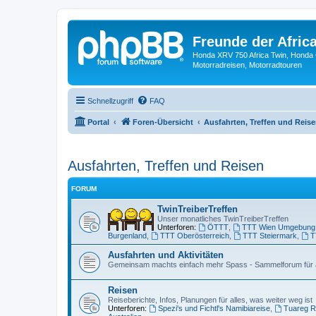
Freunde der Africa
Honda XRV 750 Africa Twin, Honda 
Motorradreisen, Motorradtouren
Schnellzugriff
FAQ
Portal
Foren-Übersicht
Ausfahrten, Treffen und Reis
Ausfahrten, Treffen und Reisen
FORUM
TwinTreiberTreffen
Unser monatliches TwinTreiberTreffen
Unterforen:
ÖTTT
,
TTT Wien Umgebung
Burgenland
,
TTT Oberösterreich
,
TTT Steiermark
,
T
Ausfahrten und Aktivitäten
Gemeinsam machts einfach mehr Spass - Sammelforum für al
Reisen
Reiseberichte, Infos, Planungen für alles, was weiter weg ist
Unterforen:
Spezi's und Fichtl's Namibiareise
,
Tuareg R