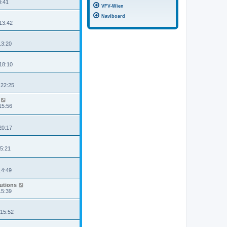
0:41
VFV-Wien
Naviboard
13:42
13:20
18:10
 22:25
15:56
20:17
15:21
14:49
lutions
15:39
 15:52