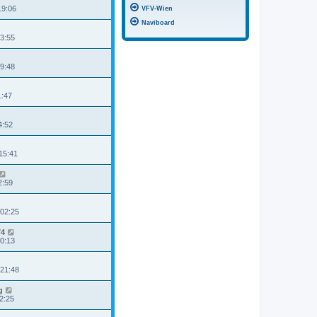
19:06
VFV-Wien
Naviboard
13:55
09:48
1:47
4:52
15:41
2:59
 02:25
74
10:13
 21:48
g
2:25