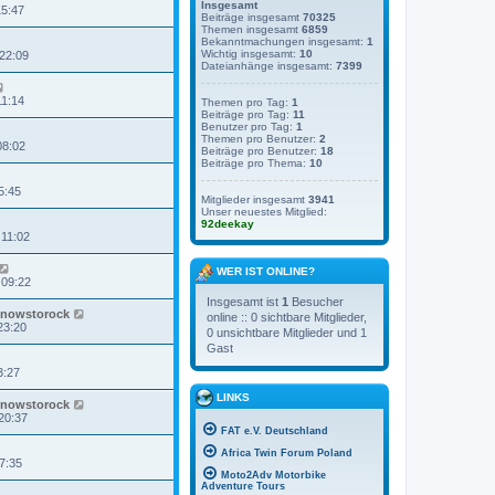
Insgesamt
15:47
Beiträge insgesamt
70325
Themen insgesamt
6859
Bekanntmachungen insgesamt:
1
Wichtig insgesamt:
10
 22:09
Dateianhänge insgesamt:
7399
11:14
Themen pro Tag:
1
Beiträge pro Tag:
11
Benutzer pro Tag:
1
Themen pro Benutzer:
2
08:02
Beiträge pro Benutzer:
18
Beiträge pro Thema:
10
5:45
Mitglieder insgesamt
3941
Unser neuestes Mitglied:
92deekay
 11:02
WER IST ONLINE?
 09:22
Insgesamt ist
1
Besucher
nowstorock
online :: 0 sichtbare Mitglieder,
23:20
0 unsichtbare Mitglieder und 1
Gast
3:27
LINKS
nowstorock
20:37
FAT e.V. Deutschland
Africa Twin Forum Poland
7:35
Moto2Adv Motorbike
Adventure Tours