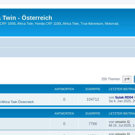
 Twin - Österreich
CRF 1000L Africa Twin, Honda CRF 1100L Africa Twin, True Adventure, Motorrad,
eiterte Suche
Se
255 Themen
ANTWORTEN
ZUGRIFFE
LETZTER BEITRA
L
von
Sulak RD04
A
Z
0
104712
e
Sa 4. Jan 2025, 2
 Africa Twin Österreich
t
n
u
z
t
ANTWORTEN
ZUGRIFFE
LETZTER BEITRA
t
g
e
r
L
von
xmario
w
r
B
A
Z
0
7766
e
Mi 16. Jul 2025, 1
e
t
i
o
i
n
u
z
t
L
von
xmario