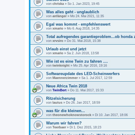
von
chriska
»
So 1. Jan 2023, 19:45
Was alles geht - unglaublich
von
anfänger
»
Mo 24. Mai 2021, 11:35
Egal was kommt - empfehlenswert
von
xmario
»
Mo 6. Aug 2018, 14:35
Total aufregendes garantieproblem...ob honda 
von
xrvsiro
»
Do 31. Mai 2018, 15:38
Urlaub einst und jetzt
von
xmario
»
Sa 2. Jun 2018, 13:58
Wie ist es eine Twin zu fahren ....
von
twinknight
»
Mo 25. Apr 2016, 19:16
Softwareupdate des LED-Scheinwerfers
von
Maennerzimmer
»
Sa 1. Jul 2017, 12:59
Neue Africa Twin 2018
von
TwinBert
»
Do 11. Mai 2017, 15:33
Ritzelsicherung
von
lautus
»
Do 26. Jan 2017, 18:59
was für die kleinen...
von
theonewhoknowstorock
»
Di 10. Jan 2017, 18:06
Warum wir fahren?
von
Teerbaer
»
Di 1. Dez 2015, 18:23