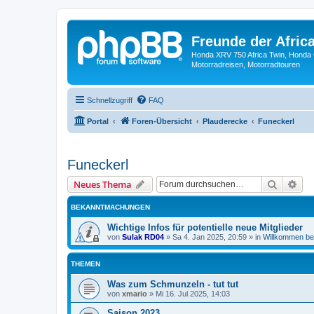
Freunde der Africa
Honda XRV 750 Africa Twin, Honda 
Motorradreisen, Motorradtouren
Schnellzugriff
FAQ
Portal
Foren-Übersicht
Plauderecke
Funeckerl
Funeckerl
Suche
Erw
Neues Thema
BEKANNTMACHUNGEN
Wichtige Infos für potentielle neue Mitglieder
von
Sulak RD04
»
Sa 4. Jan 2025, 20:59
» in
Willkommen bei
THEMEN
Was zum Schmunzeln - tut tut
von
xmario
»
Mi 16. Jul 2025, 14:03
Saison 2023