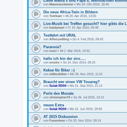
Liebe Mama´s und Papa´s, Weihnachten kommt 
von
Maennerzimmer
»
Mo 24. Okt 2016, 18:40
Die neue Africa-Twin in Bildern
von
Teerbaer
»
Mi 20. Apr 2016, 13:55
Live-Musik bei Treffen gesucht? hier gibts die 
von
hardyman
»
Fr 15. Apr 2016, 09:48
Testfahrt mit URAL
von
Affenzwilling
»
Do 4. Feb 2016, 09:43
Paranoia?
von
ruezi
»
Mi 2. Mär 2016, 14:52
hallo ich bin der siro.....
von
xrvsiro
»
So 14. Dez 2014, 09:23
Kekse für Biker :-)
von
oldbutbiker
»
Mo 30. Nov 2015, 11:51
Braucht wer einen VW Touareg?
von
Sulak RD04
»
Mo 21. Sep 2015, 21:13
Perle des Monats
von
christopher74
»
So 26. Jul 2015, 10:13
neues Extra
von
Sulak RD04
»
Mo 22. Jun 2015, 20:55
AT 2015 Diskussion
von
Feuerriese
»
Do 20. Nov 2014, 09:19