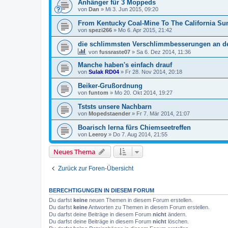
Anhänger für 3 Moppeds
von
Dan
»
Mi 3. Jun 2015, 09:20
From Kentucky Coal-Mine To The California Su
von
spezi266
»
Mo 6. Apr 2015, 21:42
die schlimmsten Verschlimmbesserungen an de
von
fussraste07
»
Sa 6. Dez 2014, 11:36
Manche haben's einfach drauf
von
Sulak RD04
»
Fr 28. Nov 2014, 20:18
Beiker-Grußordnung
von
funtom
»
Mo 20. Okt 2014, 19:27
Tststs unsere Nachbarn
von
Mopedstaender
»
Fr 7. Mär 2014, 21:07
Boarisch lerna fürs Chiemseetreffen
von
Leeroy
»
Do 7. Aug 2014, 21:55
Neues Thema
Zurück zur Foren-Übersicht
BERECHTIGUNGEN IN DIESEM FORUM
Du darfst
keine
neuen Themen in diesem Forum erstellen.
Du darfst
keine
Antworten zu Themen in diesem Forum erstellen.
Du darfst deine Beiträge in diesem Forum
nicht
ändern.
Du darfst deine Beiträge in diesem Forum
nicht
löschen.