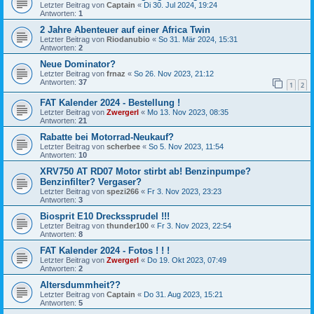
Letzter Beitrag von
Captain
«
Di 30. Jul 2024, 19:24
Antworten:
1
2 Jahre Abenteuer auf einer Africa Twin
Letzter Beitrag von
Riodanubio
«
So 31. Mär 2024, 15:31
Antworten:
2
Neue Dominator?
Letzter Beitrag von
frnaz
«
So 26. Nov 2023, 21:12
Antworten:
37
1
2
FAT Kalender 2024 - Bestellung !
Letzter Beitrag von
Zwergerl
«
Mo 13. Nov 2023, 08:35
Antworten:
21
Rabatte bei Motorrad-Neukauf?
Letzter Beitrag von
scherbee
«
So 5. Nov 2023, 11:54
Antworten:
10
XRV750 AT RD07 Motor stirbt ab! Benzinpumpe?
Benzinfilter? Vergaser?
Letzter Beitrag von
spezi266
«
Fr 3. Nov 2023, 23:23
Antworten:
3
Biosprit E10 Dreckssprudel !!!
Letzter Beitrag von
thunder100
«
Fr 3. Nov 2023, 22:54
Antworten:
8
FAT Kalender 2024 - Fotos ! ! !
Letzter Beitrag von
Zwergerl
«
Do 19. Okt 2023, 07:49
Antworten:
2
Altersdummheit??
Letzter Beitrag von
Captain
«
Do 31. Aug 2023, 15:21
Antworten:
5