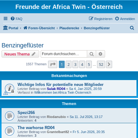
Freunde der Africa Twin - Österreich
FAQ
Registrieren
Anmelden
S
Portal
Foren-Übersicht
Plauderecke
Benzingeflüster
u
c
Benzingeflüster
h
Suche
Erweiterte Suche
Neues Thema
e
Seite
1
von
52
1
2
3
4
5
52
Nächste
1557 Themen
…
Bekanntmachungen
Wichtige Infos für potentielle neue Mitglieder
Letzter Beitrag von
Sulak RD04
«
Sa 4. Jan 2025, 20:59
Verfasst in
Willkommen bei Africa Twin Österreich
Themen
Spezi266
Letzter Beitrag von
Riodanubio
«
Sa 11. Jul 2026, 13:17
Antworten:
4
The warhorse RD04
Letzter Beitrag von
Grantelbart82
«
Fr 5. Jun 2026, 20:35
Antworten:
3