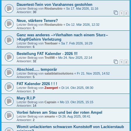
Dauertest-Twin von Varahannes gestohlen
Letzter Beitrag von
Riodanubio
«
So 17. Mai 2026, 11:16
Antworten:
30
1
2
Neue, stärkere Tenere?
Letzter Beitrag von
Riodanubio
«
Do 12. Mär 2026, 12:32
Antworten:
5
Ganz was anderes -->Verhalten nach einem Sturz--
>Kopf/Gehirn Verletzung
Letzter Beitrag von
Teerbaer
«
Sa 7. Feb 2026, 16:29
Antworten:
6
Bestellung FAT Kalender - 2026 !!!
Letzter Beitrag von
Troll98
«
Mo 24. Nov 2025, 22:14
Antworten:
32
1
2
Abschied..... temporär
Letzter Beitrag von
salatblattsolutions
«
Fr 21. Nov 2025, 14:52
Antworten:
5
FAT Kalender 2026 ! ! !
Letzter Beitrag von
Zwergerl
«
Di 14. Okt 2025, 08:30
Antworten:
3
Mary R.I.P
Letzter Beitrag von
Captain
«
Mo 13. Okt 2025, 15:15
Antworten:
14
Vorbei fahren am Stau und bei der roten Ampel
Letzter Beitrag von
xmario
«
Di 26. Aug 2025, 08:41
Antworten:
2
Womit unlackierten schwarzen Kunststoff von Lackierstaub