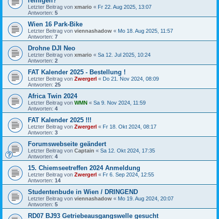
reinigen?
Letzter Beitrag von
xmario
«
Fr 22. Aug 2025, 13:07
Antworten:
5
Wien 16 Park-Bike
Letzter Beitrag von
viennashadow
«
Mo 18. Aug 2025, 11:57
Antworten:
7
Drohne DJI Neo
Letzter Beitrag von
xmario
«
Sa 12. Jul 2025, 10:24
Antworten:
2
FAT Kalender 2025 - Bestellung !
Letzter Beitrag von
Zwergerl
«
Do 21. Nov 2024, 08:09
Antworten:
25
Africa Twin 2024
Letzter Beitrag von
WMN
«
Sa 9. Nov 2024, 11:59
Antworten:
4
FAT Kalender 2025 !!!
Letzter Beitrag von
Zwergerl
«
Fr 18. Okt 2024, 08:17
Antworten:
3
Forumswebseite geändert
Letzter Beitrag von
Captain
«
Sa 12. Okt 2024, 17:35
Antworten:
4
15. Chiemseetreffen 2024 Anmeldung
Letzter Beitrag von
Zwergerl
«
Fr 6. Sep 2024, 12:55
Antworten:
14
Studentenbude in Wien / DRINGEND
Letzter Beitrag von
viennashadow
«
Mo 19. Aug 2024, 20:07
Antworten:
5
RD07 BJ93 Getriebeausgangswelle gesucht