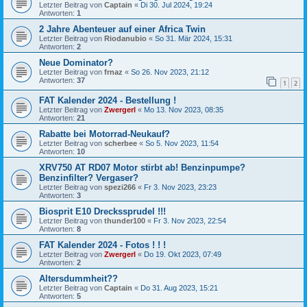
Letzter Beitrag von
Captain
«
Di 30. Jul 2024, 19:24
Antworten:
1
2 Jahre Abenteuer auf einer Africa Twin
Letzter Beitrag von
Riodanubio
«
So 31. Mär 2024, 15:31
Antworten:
2
Neue Dominator?
Letzter Beitrag von
frnaz
«
So 26. Nov 2023, 21:12
Antworten:
37
1
2
FAT Kalender 2024 - Bestellung !
Letzter Beitrag von
Zwergerl
«
Mo 13. Nov 2023, 08:35
Antworten:
21
Rabatte bei Motorrad-Neukauf?
Letzter Beitrag von
scherbee
«
So 5. Nov 2023, 11:54
Antworten:
10
XRV750 AT RD07 Motor stirbt ab! Benzinpumpe?
Benzinfilter? Vergaser?
Letzter Beitrag von
spezi266
«
Fr 3. Nov 2023, 23:23
Antworten:
3
Biosprit E10 Dreckssprudel !!!
Letzter Beitrag von
thunder100
«
Fr 3. Nov 2023, 22:54
Antworten:
8
FAT Kalender 2024 - Fotos ! ! !
Letzter Beitrag von
Zwergerl
«
Do 19. Okt 2023, 07:49
Antworten:
2
Altersdummheit??
Letzter Beitrag von
Captain
«
Do 31. Aug 2023, 15:21
Antworten:
5