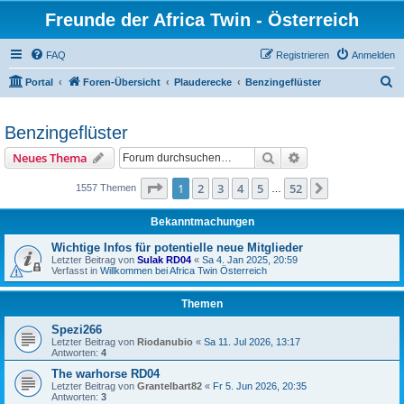
Freunde der Africa Twin - Österreich
FAQ
Registrieren
Anmelden
S
Portal
Foren-Übersicht
Plauderecke
Benzingeflüster
u
c
Benzingeflüster
h
Suche
Erweiterte Suche
Neues Thema
e
Seite
1
von
52
1
2
3
4
5
52
Nächste
1557 Themen
…
Bekanntmachungen
Wichtige Infos für potentielle neue Mitglieder
Letzter Beitrag von
Sulak RD04
«
Sa 4. Jan 2025, 20:59
Verfasst in
Willkommen bei Africa Twin Österreich
Themen
Spezi266
Letzter Beitrag von
Riodanubio
«
Sa 11. Jul 2026, 13:17
Antworten:
4
The warhorse RD04
Letzter Beitrag von
Grantelbart82
«
Fr 5. Jun 2026, 20:35
Antworten:
3