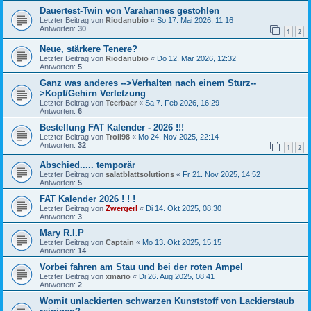
Dauertest-Twin von Varahannes gestohlen
Letzter Beitrag von
Riodanubio
«
So 17. Mai 2026, 11:16
Antworten:
30
1
2
Neue, stärkere Tenere?
Letzter Beitrag von
Riodanubio
«
Do 12. Mär 2026, 12:32
Antworten:
5
Ganz was anderes -->Verhalten nach einem Sturz--
>Kopf/Gehirn Verletzung
Letzter Beitrag von
Teerbaer
«
Sa 7. Feb 2026, 16:29
Antworten:
6
Bestellung FAT Kalender - 2026 !!!
Letzter Beitrag von
Troll98
«
Mo 24. Nov 2025, 22:14
Antworten:
32
1
2
Abschied..... temporär
Letzter Beitrag von
salatblattsolutions
«
Fr 21. Nov 2025, 14:52
Antworten:
5
FAT Kalender 2026 ! ! !
Letzter Beitrag von
Zwergerl
«
Di 14. Okt 2025, 08:30
Antworten:
3
Mary R.I.P
Letzter Beitrag von
Captain
«
Mo 13. Okt 2025, 15:15
Antworten:
14
Vorbei fahren am Stau und bei der roten Ampel
Letzter Beitrag von
xmario
«
Di 26. Aug 2025, 08:41
Antworten:
2
Womit unlackierten schwarzen Kunststoff von Lackierstaub