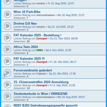
reinigen?
Letzter Beitrag von
xmario
«
Fr 22. Aug 2025, 13:07
Antworten:
5
Wien 16 Park-Bike
Letzter Beitrag von
viennashadow
«
Mo 18. Aug 2025, 11:57
Antworten:
7
Drohne DJI Neo
Letzter Beitrag von
xmario
«
Sa 12. Jul 2025, 10:24
Antworten:
2
FAT Kalender 2025 - Bestellung !
Letzter Beitrag von
Zwergerl
«
Do 21. Nov 2024, 08:09
Antworten:
25
Africa Twin 2024
Letzter Beitrag von
WMN
«
Sa 9. Nov 2024, 11:59
Antworten:
4
FAT Kalender 2025 !!!
Letzter Beitrag von
Zwergerl
«
Fr 18. Okt 2024, 08:17
Antworten:
3
Forumswebseite geändert
Letzter Beitrag von
Captain
«
Sa 12. Okt 2024, 17:35
Antworten:
4
15. Chiemseetreffen 2024 Anmeldung
Letzter Beitrag von
Zwergerl
«
Fr 6. Sep 2024, 12:55
Antworten:
14
Studentenbude in Wien / DRINGEND
Letzter Beitrag von
viennashadow
«
Mo 19. Aug 2024, 20:07
Antworten:
5
RD07 BJ93 Getriebeausgangswelle gesucht