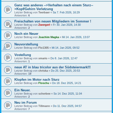
Ganz was anderes -->Verhalten nach einem Sturz--
>Kopf/Gehirn Verletzung
Letzter Beitrag von
Teerbaer
«
Sa 7. Feb 2026, 16:29
Antworten:
6
Freischalten von neuen Mitgliedern im Sommer !
Letzter Beitrag von
Zwergerl
«
Fr 30. Jan 2026, 14:30
Antworten:
2
Noch ein Neuer
Letzter Beitrag von
Joachim Magka
«
Mi 14. Jan 2026, 13:07
Neuvorstellung
Letzter Beitrag von
Flo1305
«
Mi 14. Jan 2026, 09:52
Vostellung
Letzter Beitrag von
xmario
«
Do 8. Jan 2026, 12:47
Antworten:
1
neue AT in blau tricolor aus der Südsteiermark!!!
Letzter Beitrag von
chriska
«
Do 25. Dez 2025, 20:53
Antworten:
19
Klopfen im Motor nach Sturz
Letzter Beitrag von
Floschu
«
Do 18. Dez 2025, 14:21
Ein Neuer.
Letzter Beitrag von
scherbee
«
So 14. Dez 2025, 11:04
Antworten:
2
Neu im Forum
Letzter Beitrag von
Tillmann
«
Do 11. Dez 2025, 04:57
Antworten:
7