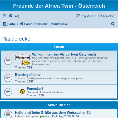
Freunde der Africa Twin - Österreich
FAQ
Registrieren
Anmelden
S
Portal
Foren-Übersicht
Plauderecke
u
c
Plauderecke
h
Forum
e
Willkommen bei Africa Twin Österreich
Sag uns bitte wer Du bist, wie Du zu uns gefunden hast und
welche Interessen Du noch hast damit wir Dich besser
kennenlernen.
Themen:
714
Benzingeflüster
Tratsch und Allgemeines was sonst nirgens reinpasst ...
Themen:
1557
Funeckerl
Sinn und Unsinn des Lebens
Themen:
255
Aktive Themen
Hallo und liebe Grüße aus dem Weissacher Tal
Letzter Beitrag von
jweller
«
Di 4. Aug 2026, 09:54