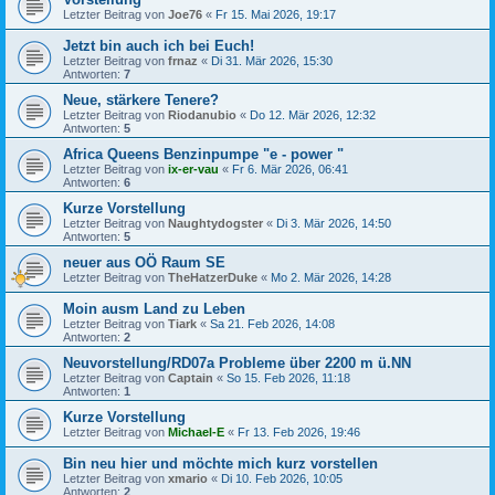
Letzter Beitrag von
Joe76
«
Fr 15. Mai 2026, 19:17
Jetzt bin auch ich bei Euch!
Letzter Beitrag von
frnaz
«
Di 31. Mär 2026, 15:30
Antworten:
7
Neue, stärkere Tenere?
Letzter Beitrag von
Riodanubio
«
Do 12. Mär 2026, 12:32
Antworten:
5
Africa Queens Benzinpumpe "e - power "
Letzter Beitrag von
ix-er-vau
«
Fr 6. Mär 2026, 06:41
Antworten:
6
Kurze Vorstellung
Letzter Beitrag von
Naughtydogster
«
Di 3. Mär 2026, 14:50
Antworten:
5
neuer aus OÖ Raum SE
Letzter Beitrag von
TheHatzerDuke
«
Mo 2. Mär 2026, 14:28
Moin ausm Land zu Leben
Letzter Beitrag von
Tiark
«
Sa 21. Feb 2026, 14:08
Antworten:
2
Neuvorstellung/RD07a Probleme über 2200 m ü.NN
Letzter Beitrag von
Captain
«
So 15. Feb 2026, 11:18
Antworten:
1
Kurze Vorstellung
Letzter Beitrag von
Michael-E
«
Fr 13. Feb 2026, 19:46
Bin neu hier und möchte mich kurz vorstellen
Letzter Beitrag von
xmario
«
Di 10. Feb 2026, 10:05
Antworten:
2