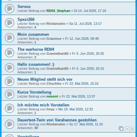
Servus
Letzter Beitrag von
RD04_Stephan
«
Di 14. Jul 2026, 17:16
Spezi266
Letzter Beitrag von
Riodanubio
«
Sa 11. Jul 2026, 13:17
Antworten:
4
Moin zusammen
Letzter Beitrag von
Graumue
«
Fr 12. Jun 2026, 06:49
Antworten:
1
The warhorse RD04
Letzter Beitrag von
Grantelbart82
«
Fr 5. Jun 2026, 20:35
Antworten:
3
Hallo zusammen! :)
Letzter Beitrag von
Grantelbart82
«
Fr 5. Jun 2026, 20:15
Antworten:
1
Neues Mitglied stellt sich vor
Letzter Beitrag von
Chuchito
«
Fr 22. Mai 2026, 15:16
Kurze Vorstellung
Letzter Beitrag von
mmorri
«
Fr 22. Mai 2026, 13:37
Ich möchte mich Vorstellen
Letzter Beitrag von
frnaz
«
Mo 18. Mai 2026, 12:32
Antworten:
1
Dauertest-Twin von Varahannes gestohlen
Letzter Beitrag von
Riodanubio
«
So 17. Mai 2026, 11:16
Antworten:
30
1
2
Vorstellung