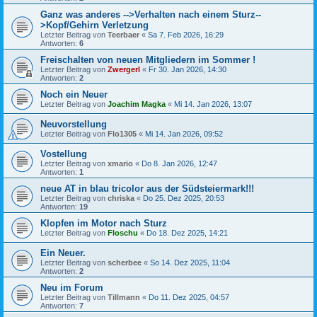
Ganz was anderes -->Verhalten nach einem Sturz--
>Kopf/Gehirn Verletzung
Letzter Beitrag von
Teerbaer
«
Sa 7. Feb 2026, 16:29
Antworten:
6
Freischalten von neuen Mitgliedern im Sommer !
Letzter Beitrag von
Zwergerl
«
Fr 30. Jan 2026, 14:30
Antworten:
2
Noch ein Neuer
Letzter Beitrag von
Joachim Magka
«
Mi 14. Jan 2026, 13:07
Neuvorstellung
Letzter Beitrag von
Flo1305
«
Mi 14. Jan 2026, 09:52
Vostellung
Letzter Beitrag von
xmario
«
Do 8. Jan 2026, 12:47
Antworten:
1
neue AT in blau tricolor aus der Südsteiermark!!!
Letzter Beitrag von
chriska
«
Do 25. Dez 2025, 20:53
Antworten:
19
Klopfen im Motor nach Sturz
Letzter Beitrag von
Floschu
«
Do 18. Dez 2025, 14:21
Ein Neuer.
Letzter Beitrag von
scherbee
«
So 14. Dez 2025, 11:04
Antworten:
2
Neu im Forum
Letzter Beitrag von
Tillmann
«
Do 11. Dez 2025, 04:57
Antworten:
7