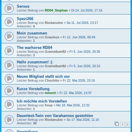
Servus
Letzter Beitrag von
RD04_Stephan
«
Di 14. Jul 2026, 17:16
Spezi266
Letzter Beitrag von
Riodanubio
«
Sa 11. Jul 2026, 13:17
Antworten:
4
Moin zusammen
Letzter Beitrag von
Graumue
«
Fr 12. Jun 2026, 06:49
Antworten:
1
The warhorse RD04
Letzter Beitrag von
Grantelbart82
«
Fr 5. Jun 2026, 20:35
Antworten:
3
Hallo zusammen! :)
Letzter Beitrag von
Grantelbart82
«
Fr 5. Jun 2026, 20:15
Antworten:
1
Neues Mitglied stellt sich vor
Letzter Beitrag von
Chuchito
«
Fr 22. Mai 2026, 15:16
Kurze Vorstellung
Letzter Beitrag von
mmorri
«
Fr 22. Mai 2026, 13:37
Ich möchte mich Vorstellen
Letzter Beitrag von
frnaz
«
Mo 18. Mai 2026, 12:32
Antworten:
1
Dauertest-Twin von Varahannes gestohlen
Letzter Beitrag von
Riodanubio
«
So 17. Mai 2026, 11:16
Antworten:
30
1
2
Vorstellung