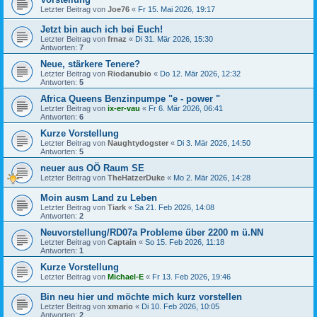
Letzter Beitrag von
Joe76
«
Fr 15. Mai 2026, 19:17
Jetzt bin auch ich bei Euch!
Letzter Beitrag von
frnaz
«
Di 31. Mär 2026, 15:30
Antworten:
7
Neue, stärkere Tenere?
Letzter Beitrag von
Riodanubio
«
Do 12. Mär 2026, 12:32
Antworten:
5
Africa Queens Benzinpumpe "e - power "
Letzter Beitrag von
ix-er-vau
«
Fr 6. Mär 2026, 06:41
Antworten:
6
Kurze Vorstellung
Letzter Beitrag von
Naughtydogster
«
Di 3. Mär 2026, 14:50
Antworten:
5
neuer aus OÖ Raum SE
Letzter Beitrag von
TheHatzerDuke
«
Mo 2. Mär 2026, 14:28
Moin ausm Land zu Leben
Letzter Beitrag von
Tiark
«
Sa 21. Feb 2026, 14:08
Antworten:
2
Neuvorstellung/RD07a Probleme über 2200 m ü.NN
Letzter Beitrag von
Captain
«
So 15. Feb 2026, 11:18
Antworten:
1
Kurze Vorstellung
Letzter Beitrag von
Michael-E
«
Fr 13. Feb 2026, 19:46
Bin neu hier und möchte mich kurz vorstellen
Letzter Beitrag von
xmario
«
Di 10. Feb 2026, 10:05
Antworten:
2