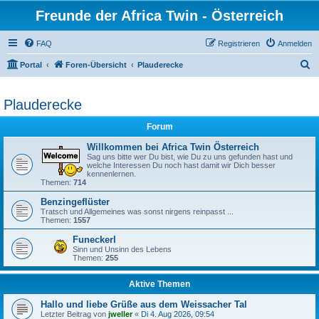
Freunde der Africa Twin - Österreich
FAQ
Registrieren
Anmelden
S
Portal
Foren-Übersicht
Plauderecke
u
c
Plauderecke
h
Forum
e
Willkommen bei Africa Twin Österreich
Sag uns bitte wer Du bist, wie Du zu uns gefunden hast und
welche Interessen Du noch hast damit wir Dich besser
kennenlernen.
Themen:
714
Benzingeflüster
Tratsch und Allgemeines was sonst nirgens reinpasst ...
Themen:
1557
Funeckerl
Sinn und Unsinn des Lebens
Themen:
255
Aktive Themen
Hallo und liebe Grüße aus dem Weissacher Tal
Letzter Beitrag von
jweller
«
Di 4. Aug 2026, 09:54