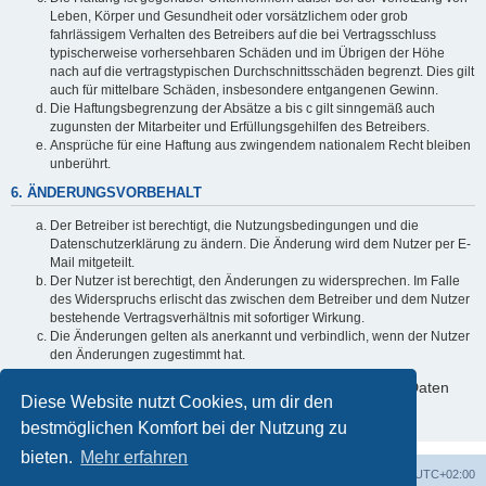
Leben, Körper und Gesundheit oder vorsätzlichem oder grob
fahrlässigem Verhalten des Betreibers auf die bei Vertragsschluss
typischerweise vorhersehbaren Schäden und im Übrigen der Höhe
nach auf die vertragstypischen Durchschnittsschäden begrenzt. Dies gilt
auch für mittelbare Schäden, insbesondere entgangenen Gewinn.
Die Haftungsbegrenzung der Absätze a bis c gilt sinngemäß auch
zugunsten der Mitarbeiter und Erfüllungsgehilfen des Betreibers.
Ansprüche für eine Haftung aus zwingendem nationalem Recht bleiben
unberührt.
6. ÄNDERUNGSVORBEHALT
Der Betreiber ist berechtigt, die Nutzungsbedingungen und die
Datenschutzerklärung zu ändern. Die Änderung wird dem Nutzer per E-
Mail mitgeteilt.
Der Nutzer ist berechtigt, den Änderungen zu widersprechen. Im Falle
des Widerspruchs erlischt das zwischen dem Betreiber und dem Nutzer
bestehende Vertragsverhältnis mit sofortiger Wirkung.
Die Änderungen gelten als anerkannt und verbindlich, wenn der Nutzer
den Änderungen zugestimmt hat.
Informationen über den Umgang mit deinen persönlichen Daten
Diese Website nutzt Cookies, um dir den
sind in der Datenschutzerklärung enthalten.
bestmöglichen Komfort bei der Nutzung zu
bieten.
Mehr erfahren
Portal
Foren-Übersicht
Alle Zeiten sind
UTC+02:00