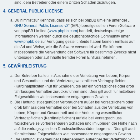
sind, dem Betreiber oder einem Dritten Schaden zuzufügen.
4. GENERAL PUBLIC LICENSE
Du nimmst zur Kenntnis, dass es sich bei phpBB um eine unter der „
GNU General Public License v2
“ (GPL) bereitgestellten Foren-Software
von phpBB Limited (
www.phpbb.com
) handelt; deutschsprachige
Informationen werden durch die deutschsprachige Community unter
www.phpbb.de
zur Verfügung gestellt. Beide haben keinen Einfluss auf
die Art und Weise, wie die Software verwendet wird. Sie können
insbesondere die Verwendung der Software für bestimmte Zwecke nicht
untersagen oder auf Inhalte fremder Foren Einfluss nehmen.
5. GEWÄHRLEISTUNG
Der Betreiber haftet mit Ausnahme der Verletzung von Leben, Körper
und Gesundheit und der Verletzung wesentlicher Vertragspflichten
(Kardinalpflichten) nur für Schäden, die auf ein vorsätzliches oder grob
fahrlässiges Verhalten zurückzuführen sind. Dies gilt auch für mittelbare
Folgeschäden wie insbesondere entgangenen Gewinn.
Die Haftung ist gegenüber Verbrauchern außer bei vorsätzlichem oder
grob fahrlässigem Verhalten oder bei Schäden aus der Verletzung von
Leben, Körper und Gesundheit und der Verletzung wesentlicher
Vertragspflichten (Kardinalpflichten) auf die bei Vertragsschluss
typischerweise vorhersehbaren Schäden und im übrigen der Höhe nach
auf die vertragstypischen Durchschnittsschäden begrenzt. Dies gilt auch
für mittelbare Folgeschäden wie insbesondere entgangenen Gewinn.
Die Haftung ist gegenüber Unternehmern außer bei der Verletzung von