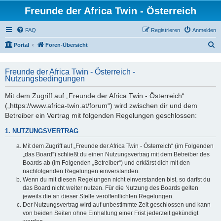
Freunde der Africa Twin - Österreich
FAQ
Registrieren
Anmelden
S
Portal
Foren-Übersicht
u
c
Freunde der Africa Twin - Österreich -
Nutzungsbedingungen
h
e
Mit dem Zugriff auf „Freunde der Africa Twin - Österreich“
(„https://www.africa-twin.at/forum“) wird zwischen dir und dem
Betreiber ein Vertrag mit folgenden Regelungen geschlossen:
1. NUTZUNGSVERTRAG
Mit dem Zugriff auf „Freunde der Africa Twin - Österreich“ (im Folgenden
„das Board“) schließt du einen Nutzungsvertrag mit dem Betreiber des
Boards ab (im Folgenden „Betreiber“) und erklärst dich mit den
nachfolgenden Regelungen einverstanden.
Wenn du mit diesen Regelungen nicht einverstanden bist, so darfst du
das Board nicht weiter nutzen. Für die Nutzung des Boards gelten
jeweils die an dieser Stelle veröffentlichten Regelungen.
Der Nutzungsvertrag wird auf unbestimmte Zeit geschlossen und kann
von beiden Seiten ohne Einhaltung einer Frist jederzeit gekündigt