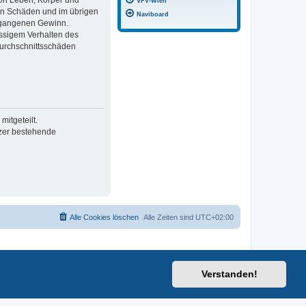
von Leben, Körper und
VFV-Wien
ren Schäden und im übrigen
Naviboard
ntgangenen Gewinn.
ässigem Verhalten des
Durchschnittsschäden
itgeteilt.
tzer bestehende
Alle Cookies löschen
Alle Zeiten sind
UTC+02:00
Verstanden!