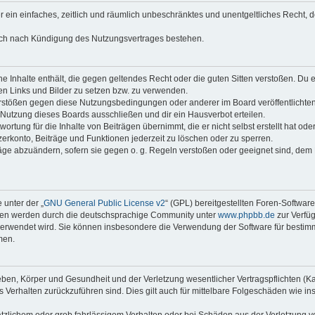
ber ein einfaches, zeitlich und räumlich unbeschränktes und unentgeltliches Recht
auch nach Kündigung des Nutzungsvertrages bestehen.
eine Inhalte enthält, die gegen geltendes Recht oder die guten Sitten verstoßen. Du 
en Links und Bilder zu setzen bzw. zu verwenden.
erstößen gegen diese Nutzungsbedingungen oder anderer im Board veröffentlichte
Nutzung dieses Boards ausschließen und dir ein Hausverbot erteilen.
rtung für die Inhalte von Beiträgen übernimmt, die er nicht selbst erstellt hat oder
erkonto, Beiträge und Funktionen jederzeit zu löschen oder zu sperren.
räge abzuändern, sofern sie gegen o. g. Regeln verstoßen oder geeignet sind, dem
 unter der „
GNU General Public License v2
“ (GPL) bereitgestellten Foren-Softwar
onen werden durch die deutschsprachige Community unter
www.phpbb.de
zur Verfüg
e verwendet wird. Sie können insbesondere die Verwendung der Software für bestim
men.
ben, Körper und Gesundheit und der Verletzung wesentlicher Vertragspflichten (Kard
es Verhalten zurückzuführen sind. Dies gilt auch für mittelbare Folgeschäden wie