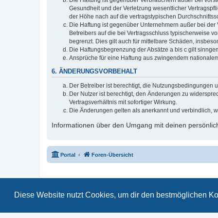
Die Haftung ist gegenüber Verbrauchern außer bei vors
Gesundheit und der Verletzung wesentlicher Vertragspfl
der Höhe nach auf die vertragstypischen Durchschnitts
Die Haftung ist gegenüber Unternehmern außer bei der 
Betreibers auf die bei Vertragsschluss typischerweise
begrenzt. Dies gilt auch für mittelbare Schäden, insbe
Die Haftungsbegrenzung der Absätze a bis c gilt sinnge
Ansprüche für eine Haftung aus zwingendem nationalem
6. ÄNDERUNGSVORBEHALT
Der Betreiber ist berechtigt, die Nutzungsbedingungen 
Der Nutzer ist berechtigt, den Änderungen zu widerspr
Vertragsverhältnis mit sofortiger Wirkung.
Die Änderungen gelten als anerkannt und verbindlich, 
Informationen über den Umgang mit deinen persönlich
Portal
Foren-Übersicht
Diese Website nutzt Cookies, um dir den bestmöglichen Ko