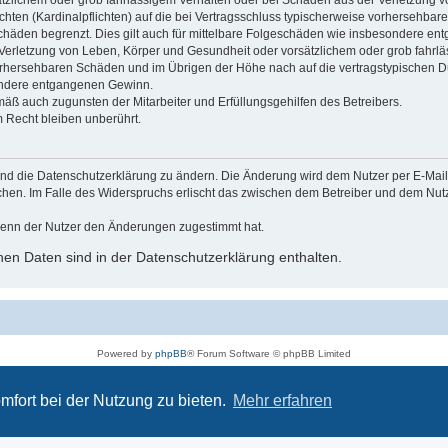
ätzlichem oder grob fahrlässigem Verhalten oder bei Schäden aus der Verletzung 
ichten (Kardinalpflichten) auf die bei Vertragsschluss typischerweise vorhersehba
schäden begrenzt. Dies gilt auch für mittelbare Folgeschäden wie insbesondere e
Verletzung von Leben, Körper und Gesundheit oder vorsätzlichem oder grob fahrl
 vorhersehbaren Schäden und im Übrigen der Höhe nach auf die vertragstypischen 
sondere entgangenen Gewinn.
mäß auch zugunsten der Mitarbeiter und Erfüllungsgehilfen des Betreibers.
 Recht bleiben unberührt.
und die Datenschutzerklärung zu ändern. Die Änderung wird dem Nutzer per E-Mail m
echen. Im Falle des Widerspruchs erlischt das zwischen dem Betreiber und dem Nu
wenn der Nutzer den Änderungen zugestimmt hat.
en Daten sind in der Datenschutzerklärung enthalten.
Powered by
phpBB
® Forum Software © phpBB Limited
Deutsche Übersetzung durch
phpBB.de
Datenschutz
|
Nutzungsbedingungen
mfort bei der Nutzung zu bieten.
Mehr erfahren