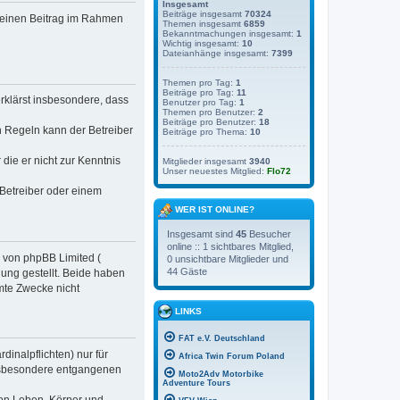
Insgesamt
Beiträge insgesamt
70324
, deinen Beitrag im Rahmen
Themen insgesamt
6859
Bekanntmachungen insgesamt:
1
Wichtig insgesamt:
10
Dateianhänge insgesamt:
7399
Themen pro Tag:
1
Beiträge pro Tag:
11
erklärst insbesondere, dass
Benutzer pro Tag:
1
Themen pro Benutzer:
2
Beiträge pro Benutzer:
18
n Regeln kann der Betreiber
Beiträge pro Thema:
10
 die er nicht zur Kenntnis
Mitglieder insgesamt
3940
Unser neuestes Mitglied:
Flo72
 Betreiber oder einem
WER IST ONLINE?
Insgesamt sind
45
Besucher
online :: 1 sichtbares Mitglied,
e von phpBB Limited (
0 unsichtbare Mitglieder und
44 Gäste
ung gestellt. Beide haben
mte Zwecke nicht
LINKS
FAT e.V. Deutschland
inalpflichten) nur für
Africa Twin Forum Poland
 insbesondere entgangenen
Moto2Adv Motorbike
Adventure Tours