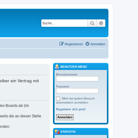
Suche
Erweiterte Suche
Registrieren
Anmelden
BENUTZER-MENÜ
Benutzername:
eiber ein Vertrag mit
Passwort:
Mich bei jedem Besuch
automatisch anmelden
 des Boards ab (im
Registriere dich jetzt!
eils die an dieser Stelle
erden.
STATISTIK