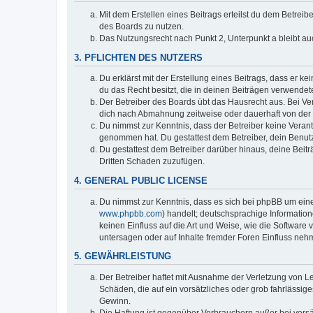
Mit dem Erstellen eines Beitrags erteilst du dem Betrei
des Boards zu nutzen.
Das Nutzungsrecht nach Punkt 2, Unterpunkt a bleibt 
3. PFLICHTEN DES NUTZERS
Du erklärst mit der Erstellung eines Beitrags, dass er k
du das Recht besitzt, die in deinen Beiträgen verwendet
Der Betreiber des Boards übt das Hausrecht aus. Bei V
dich nach Abmahnung zeitweise oder dauerhaft von der 
Du nimmst zur Kenntnis, dass der Betreiber keine Verantwo
genommen hat. Du gestattest dem Betreiber, dein Benutz
Du gestattest dem Betreiber darüber hinaus, deine Beit
Dritten Schaden zuzufügen.
4. GENERAL PUBLIC LICENSE
Du nimmst zur Kenntnis, dass es sich bei phpBB um eine
www.phpbb.com
) handelt; deutschsprachige Informati
keinen Einfluss auf die Art und Weise, wie die Softwar
untersagen oder auf Inhalte fremder Foren Einfluss neh
5. GEWÄHRLEISTUNG
Der Betreiber haftet mit Ausnahme der Verletzung von Le
Schäden, die auf ein vorsätzliches oder grob fahrlässig
Gewinn.