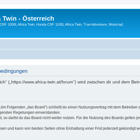
 Twin - Österreich
CRF 1000L Africa Twin, Honda CRF 1100L Africa Twin, True Adventure, Motorrad,
sbedingungen
ich“ („https://www.africa-twin.at/forum“) wird zwischen dir und dem Betr
ch“ (im Folgenden „das Board“) schließt du einen Nutzungsvertrag mit dem Betreiber
folgenden Regelungen einverstanden.
 so darfst du das Board nicht weiter nutzen. Für die Nutzung des Boards gelten jew
sen und kann von beiden Seiten ohne Einhaltung einer Frist jederzeit gekündigt w