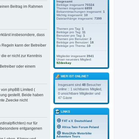
Insgesamt
Beiträge insgesamt
70324
, deinen Beitrag im Rahmen
Themen insgesamt
6859
Bekanntmachungen insgesamt:
1
Wichtig insgesamt:
10
Dateianhänge insgesamt:
7399
Themen pro Tag:
1
Beiträge pro Tag:
11
erklärst insbesondere, dass
Benutzer pro Tag:
1
Themen pro Benutzer:
2
Beiträge pro Benutzer:
18
n Regeln kann der Betreiber
Beiträge pro Thema:
10
 die er nicht zur Kenntnis
Mitglieder insgesamt
3941
Unser neuestes Mitglied:
92deekay
 Betreiber oder einem
WER IST ONLINE?
Insgesamt sind
48
Besucher
online :: 1 sichtbares Mitglied,
e von phpBB Limited (
0 unsichtbare Mitglieder und
ung gestellt. Beide haben
47 Gäste
mte Zwecke nicht
LINKS
FAT e.V. Deutschland
inalpflichten) nur für
Africa Twin Forum Poland
 insbesondere entgangenen
Moto2Adv Motorbike
Adventure Tours