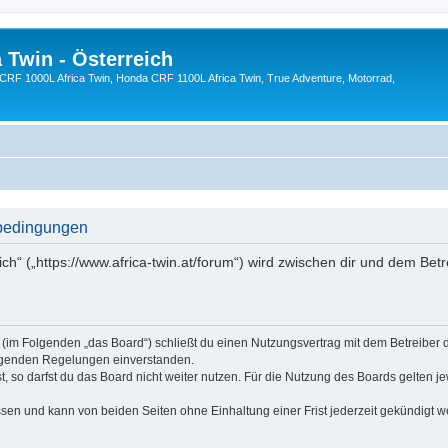
 Twin - Österreich
CRF 1000L Africa Twin, Honda CRF 1100L Africa Twin, True Adventure, Motorrad,
sbedingungen
ich“ („https://www.africa-twin.at/forum“) wird zwischen dir und dem Betr
ch“ (im Folgenden „das Board“) schließt du einen Nutzungsvertrag mit dem Betreiber
folgenden Regelungen einverstanden.
 so darfst du das Board nicht weiter nutzen. Für die Nutzung des Boards gelten jew
sen und kann von beiden Seiten ohne Einhaltung einer Frist jederzeit gekündigt w