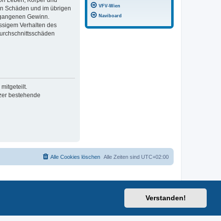
von Leben, Körper und
VFV-Wien
ren Schäden und im übrigen
Naviboard
ntgangenen Gewinn.
ässigem Verhalten des
Durchschnittsschäden
itgeteilt.
tzer bestehende
Alle Cookies löschen
Alle Zeiten sind
UTC+02:00
Verstanden!