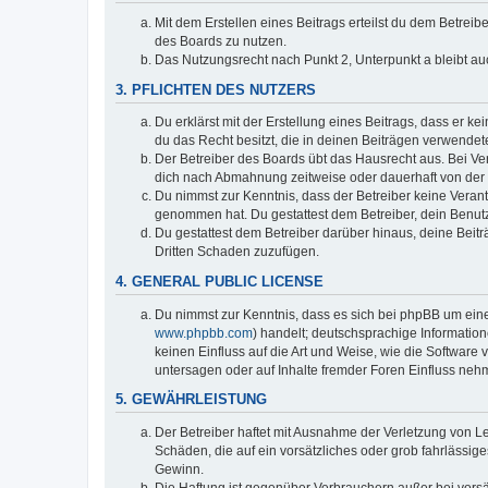
Mit dem Erstellen eines Beitrags erteilst du dem Betrei
des Boards zu nutzen.
Das Nutzungsrecht nach Punkt 2, Unterpunkt a bleibt 
3. PFLICHTEN DES NUTZERS
Du erklärst mit der Erstellung eines Beitrags, dass er k
du das Recht besitzt, die in deinen Beiträgen verwendet
Der Betreiber des Boards übt das Hausrecht aus. Bei V
dich nach Abmahnung zeitweise oder dauerhaft von der 
Du nimmst zur Kenntnis, dass der Betreiber keine Verantwo
genommen hat. Du gestattest dem Betreiber, dein Benutz
Du gestattest dem Betreiber darüber hinaus, deine Beit
Dritten Schaden zuzufügen.
4. GENERAL PUBLIC LICENSE
Du nimmst zur Kenntnis, dass es sich bei phpBB um eine
www.phpbb.com
) handelt; deutschsprachige Informati
keinen Einfluss auf die Art und Weise, wie die Softwar
untersagen oder auf Inhalte fremder Foren Einfluss neh
5. GEWÄHRLEISTUNG
Der Betreiber haftet mit Ausnahme der Verletzung von Le
Schäden, die auf ein vorsätzliches oder grob fahrlässig
Gewinn.