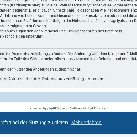
ätzlichem oder grob fahrlässigem Verhalten oder bei Schäden aus der Verletzung 
ichten (Kardinalpflichten) auf die bei Vertragsschluss typischerweise vorhersehba
schäden begrenzt. Dies gilt auch für mittelbare Folgeschäden wie insbesondere e
Verletzung von Leben, Körper und Gesundheit oder vorsätzlichem oder grob fahrl
 vorhersehbaren Schäden und im Übrigen der Höhe nach auf die vertragstypischen 
sondere entgangenen Gewinn.
mäß auch zugunsten der Mitarbeiter und Erfüllungsgehilfen des Betreibers.
 Recht bleiben unberührt.
und die Datenschutzerklärung zu ändern. Die Änderung wird dem Nutzer per E-Mail m
echen. Im Falle des Widerspruchs erlischt das zwischen dem Betreiber und dem Nu
wenn der Nutzer den Änderungen zugestimmt hat.
en Daten sind in der Datenschutzerklärung enthalten.
Powered by
phpBB
® Forum Software © phpBB Limited
Deutsche Übersetzung durch
phpBB.de
Datenschutz
|
Nutzungsbedingungen
mfort bei der Nutzung zu bieten.
Mehr erfahren