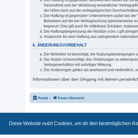
Die Haftung ist gegenüber Verbrauchern außer bei vors
Gesundheit und der Verletzung wesentlicher Vertragspfl
der Höhe nach auf die vertragstypischen Durchschnitts
Die Haftung ist gegenüber Unternehmern außer bei der 
Betreibers auf die bei Vertragsschluss typischerweise
begrenzt. Dies gilt auch für mittelbare Schäden, insbe
Die Haftungsbegrenzung der Absätze a bis c gilt sinnge
Ansprüche für eine Haftung aus zwingendem nationalem
6. ÄNDERUNGSVORBEHALT
Der Betreiber ist berechtigt, die Nutzungsbedingungen 
Der Nutzer ist berechtigt, den Änderungen zu widerspr
Vertragsverhältnis mit sofortiger Wirkung.
Die Änderungen gelten als anerkannt und verbindlich, 
Informationen über den Umgang mit deinen persönlich
Portal
Foren-Übersicht
Diese Website nutzt Cookies, um dir den bestmöglichen Ko