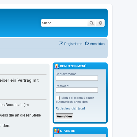
Suche
Erweiterte Suche
Registrieren
Anmelden
BENUTZER-MENÜ
Benutzername:
eiber ein Vertrag mit
Passwort:
Mich bei jedem Besuch
automatisch anmelden
 des Boards ab (im
Registriere dich jetzt!
eils die an dieser Stelle
erden.
STATISTIK