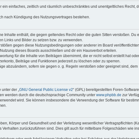
ber ein einfaches, zeitlich und räumlich unbeschränktes und unentgeltliches Recht
auch nach Kündigung des Nutzungsvertrages bestehen.
eine Inhalte enthält, die gegen geltendes Recht oder die guten Sitten verstoßen. Du 
en Links und Bilder zu setzen bzw. zu verwenden.
erstößen gegen diese Nutzungsbedingungen oder anderer im Board veröffentlichte
Nutzung dieses Boards ausschließen und dir ein Hausverbot erteilen.
rtung für die Inhalte von Beiträgen übernimmt, die er nicht selbst erstellt hat oder
erkonto, Beiträge und Funktionen jederzeit zu löschen oder zu sperren.
räge abzuändern, sofern sie gegen o. g. Regeln verstoßen oder geeignet sind, dem
 unter der „
GNU General Public License v2
“ (GPL) bereitgestellten Foren-Softwar
onen werden durch die deutschsprachige Community unter
www.phpbb.de
zur Verfüg
e verwendet wird. Sie können insbesondere die Verwendung der Software für bestim
men.
ben, Körper und Gesundheit und der Verletzung wesentlicher Vertragspflichten (Kard
es Verhalten zurückzuführen sind. Dies gilt auch für mittelbare Folgeschäden wie