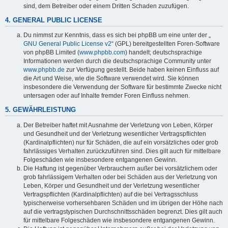
sind, dem Betreiber oder einem Dritten Schaden zuzufügen.
4. GENERAL PUBLIC LICENSE
Du nimmst zur Kenntnis, dass es sich bei phpBB um eine unter der „
GNU General Public License v2
“ (GPL) bereitgestellten Foren-Software
von phpBB Limited (
www.phpbb.com
) handelt; deutschsprachige
Informationen werden durch die deutschsprachige Community unter
www.phpbb.de
zur Verfügung gestellt. Beide haben keinen Einfluss auf
die Art und Weise, wie die Software verwendet wird. Sie können
insbesondere die Verwendung der Software für bestimmte Zwecke nicht
untersagen oder auf Inhalte fremder Foren Einfluss nehmen.
5. GEWÄHRLEISTUNG
Der Betreiber haftet mit Ausnahme der Verletzung von Leben, Körper
und Gesundheit und der Verletzung wesentlicher Vertragspflichten
(Kardinalpflichten) nur für Schäden, die auf ein vorsätzliches oder grob
fahrlässiges Verhalten zurückzuführen sind. Dies gilt auch für mittelbare
Folgeschäden wie insbesondere entgangenen Gewinn.
Die Haftung ist gegenüber Verbrauchern außer bei vorsätzlichem oder
grob fahrlässigem Verhalten oder bei Schäden aus der Verletzung von
Leben, Körper und Gesundheit und der Verletzung wesentlicher
Vertragspflichten (Kardinalpflichten) auf die bei Vertragsschluss
typischerweise vorhersehbaren Schäden und im übrigen der Höhe nach
auf die vertragstypischen Durchschnittsschäden begrenzt. Dies gilt auch
für mittelbare Folgeschäden wie insbesondere entgangenen Gewinn.