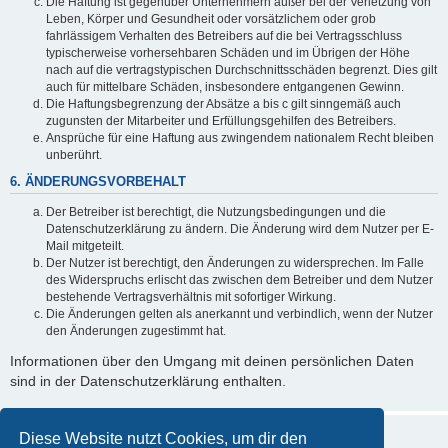
Die Haftung ist gegenüber Unternehmern außer bei der Verletzung von
Leben, Körper und Gesundheit oder vorsätzlichem oder grob
fahrlässigem Verhalten des Betreibers auf die bei Vertragsschluss
typischerweise vorhersehbaren Schäden und im Übrigen der Höhe
nach auf die vertragstypischen Durchschnittsschäden begrenzt. Dies gilt
auch für mittelbare Schäden, insbesondere entgangenen Gewinn.
Die Haftungsbegrenzung der Absätze a bis c gilt sinngemäß auch
zugunsten der Mitarbeiter und Erfüllungsgehilfen des Betreibers.
Ansprüche für eine Haftung aus zwingendem nationalem Recht bleiben
unberührt.
6. ÄNDERUNGSVORBEHALT
Der Betreiber ist berechtigt, die Nutzungsbedingungen und die
Datenschutzerklärung zu ändern. Die Änderung wird dem Nutzer per E-
Mail mitgeteilt.
Der Nutzer ist berechtigt, den Änderungen zu widersprechen. Im Falle
des Widerspruchs erlischt das zwischen dem Betreiber und dem Nutzer
bestehende Vertragsverhältnis mit sofortiger Wirkung.
Die Änderungen gelten als anerkannt und verbindlich, wenn der Nutzer
den Änderungen zugestimmt hat.
Informationen über den Umgang mit deinen persönlichen Daten
sind in der Datenschutzerklärung enthalten.
Diese Website nutzt Cookies, um dir den