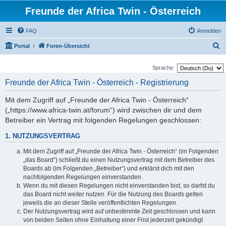
Freunde der Africa Twin - Österreich
FAQ
Anmelden
S
Portal
Foren-Übersicht
u
Sprache:
c
Freunde der Africa Twin - Österreich - Registrierung
h
e
Mit dem Zugriff auf „Freunde der Africa Twin - Österreich“
(„https://www.africa-twin.at/forum“) wird zwischen dir und dem
Betreiber ein Vertrag mit folgenden Regelungen geschlossen:
1. NUTZUNGSVERTRAG
Mit dem Zugriff auf „Freunde der Africa Twin - Österreich“ (im Folgenden
„das Board“) schließt du einen Nutzungsvertrag mit dem Betreiber des
Boards ab (im Folgenden „Betreiber“) und erklärst dich mit den
nachfolgenden Regelungen einverstanden.
Wenn du mit diesen Regelungen nicht einverstanden bist, so darfst du
das Board nicht weiter nutzen. Für die Nutzung des Boards gelten
jeweils die an dieser Stelle veröffentlichten Regelungen.
Der Nutzungsvertrag wird auf unbestimmte Zeit geschlossen und kann
von beiden Seiten ohne Einhaltung einer Frist jederzeit gekündigt