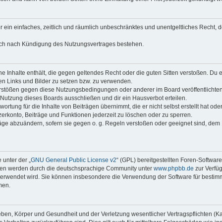
ber ein einfaches, zeitlich und räumlich unbeschränktes und unentgeltliches Recht
auch nach Kündigung des Nutzungsvertrages bestehen.
eine Inhalte enthält, die gegen geltendes Recht oder die guten Sitten verstoßen. Du 
en Links und Bilder zu setzen bzw. zu verwenden.
erstößen gegen diese Nutzungsbedingungen oder anderer im Board veröffentlichte
Nutzung dieses Boards ausschließen und dir ein Hausverbot erteilen.
rtung für die Inhalte von Beiträgen übernimmt, die er nicht selbst erstellt hat oder
erkonto, Beiträge und Funktionen jederzeit zu löschen oder zu sperren.
räge abzuändern, sofern sie gegen o. g. Regeln verstoßen oder geeignet sind, dem
 unter der „
GNU General Public License v2
“ (GPL) bereitgestellten Foren-Softwar
onen werden durch die deutschsprachige Community unter
www.phpbb.de
zur Verfüg
e verwendet wird. Sie können insbesondere die Verwendung der Software für bestim
men.
ben, Körper und Gesundheit und der Verletzung wesentlicher Vertragspflichten (Kard