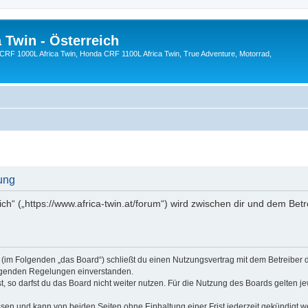
 Twin - Österreich
CRF 1000L Africa Twin, Honda CRF 1100L Africa Twin, True Adventure, Motorrad,
rung
ich“ („https://www.africa-twin.at/forum“) wird zwischen dir und dem Betr
ch“ (im Folgenden „das Board“) schließt du einen Nutzungsvertrag mit dem Betreiber
folgenden Regelungen einverstanden.
 so darfst du das Board nicht weiter nutzen. Für die Nutzung des Boards gelten jew
sen und kann von beiden Seiten ohne Einhaltung einer Frist jederzeit gekündigt w