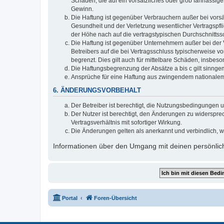
Schäden, die auf ein vorsätzliches oder grob fahrlässig
Gewinn.
Die Haftung ist gegenüber Verbrauchern außer bei vors
Gesundheit und der Verletzung wesentlicher Vertragspfl
der Höhe nach auf die vertragstypischen Durchschnitts
Die Haftung ist gegenüber Unternehmern außer bei der 
Betreibers auf die bei Vertragsschluss typischerweise
begrenzt. Dies gilt auch für mittelbare Schäden, insbe
Die Haftungsbegrenzung der Absätze a bis c gilt sinnge
Ansprüche für eine Haftung aus zwingendem nationalem
6. ÄNDERUNGSVORBEHALT
Der Betreiber ist berechtigt, die Nutzungsbedingungen 
Der Nutzer ist berechtigt, den Änderungen zu widerspr
Vertragsverhältnis mit sofortiger Wirkung.
Die Änderungen gelten als anerkannt und verbindlich, 
Informationen über den Umgang mit deinen persönlich
Portal
Foren-Übersicht