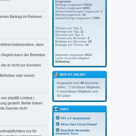
Insgesamt
Beiträge insgesamt
70324
Themen insgesamt
6859
Bekanntmachungen insgesamt:
1
Wichtig insgesamt:
10
, deinen Beitrag im Rahmen
Dateianhänge insgesamt:
7399
Themen pro Tag:
1
Beiträge pro Tag:
11
Benutzer pro Tag:
1
Themen pro Benutzer:
2
Beiträge pro Benutzer:
18
erklärst insbesondere, dass
Beiträge pro Thema:
10
n Regeln kann der Betreiber
Mitglieder insgesamt
3941
Unser neuestes Mitglied:
92deekay
 die er nicht zur Kenntnis
WER IST ONLINE?
 Betreiber oder einem
Insgesamt sind
48
Besucher
online :: 3 sichtbare Mitglieder,
0 unsichtbare Mitglieder und
45 Gäste
e von phpBB Limited (
ung gestellt. Beide haben
mte Zwecke nicht
LINKS
FAT e.V. Deutschland
Africa Twin Forum Poland
inalpflichten) nur für
Moto2Adv Motorbike
Adventure Tours