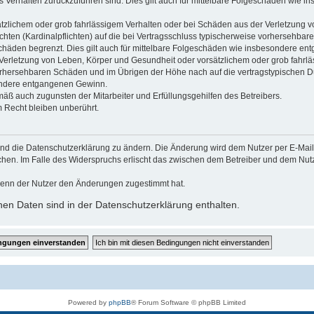
es Verhalten zurückzuführen sind. Dies gilt auch für mittelbare Folgeschäden wie
ätzlichem oder grob fahrlässigem Verhalten oder bei Schäden aus der Verletzung 
ichten (Kardinalpflichten) auf die bei Vertragsschluss typischerweise vorhersehba
schäden begrenzt. Dies gilt auch für mittelbare Folgeschäden wie insbesondere e
Verletzung von Leben, Körper und Gesundheit oder vorsätzlichem oder grob fahrl
 vorhersehbaren Schäden und im Übrigen der Höhe nach auf die vertragstypischen 
sondere entgangenen Gewinn.
mäß auch zugunsten der Mitarbeiter und Erfüllungsgehilfen des Betreibers.
 Recht bleiben unberührt.
und die Datenschutzerklärung zu ändern. Die Änderung wird dem Nutzer per E-Mail m
echen. Im Falle des Widerspruchs erlischt das zwischen dem Betreiber und dem Nu
wenn der Nutzer den Änderungen zugestimmt hat.
en Daten sind in der Datenschutzerklärung enthalten.
Powered by
phpBB
® Forum Software © phpBB Limited