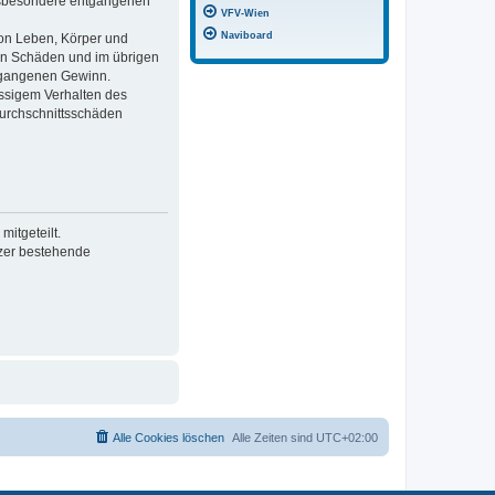
 insbesondere entgangenen
VFV-Wien
Naviboard
von Leben, Körper und
ren Schäden und im übrigen
ntgangenen Gewinn.
ässigem Verhalten des
Durchschnittsschäden
itgeteilt.
tzer bestehende
Alle Cookies löschen
Alle Zeiten sind
UTC+02:00