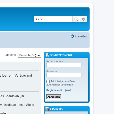
Suche
Erweiterte Suche
Anmelden
Sprache:
BENUTZER-MENÜ
Benutzername:
Passwort:
eiber ein Vertrag mit
Mich bei jedem Besuch
automatisch anmelden
Registriere dich jetzt!
 des Boards ab (im
eils die an dieser Stelle
STATISTIK
erden.