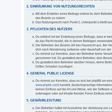
2. EINRÄUMUNG VON NUTZUNGSRECHTEN
Mit dem Erstellen eines Beitrags erteilst du dem Betrei
des Boards zu nutzen.
Das Nutzungsrecht nach Punkt 2, Unterpunkt a bleibt 
3. PFLICHTEN DES NUTZERS
Du erklärst mit der Erstellung eines Beitrags, dass er k
du das Recht besitzt, die in deinen Beiträgen verwendet
Der Betreiber des Boards übt das Hausrecht aus. Bei V
dich nach Abmahnung zeitweise oder dauerhaft von der 
Du nimmst zur Kenntnis, dass der Betreiber keine Verantwo
genommen hat. Du gestattest dem Betreiber, dein Benutz
Du gestattest dem Betreiber darüber hinaus, deine Beit
Dritten Schaden zuzufügen.
4. GENERAL PUBLIC LICENSE
Du nimmst zur Kenntnis, dass es sich bei phpBB um eine
www.phpbb.com
) handelt; deutschsprachige Informati
keinen Einfluss auf die Art und Weise, wie die Softwar
untersagen oder auf Inhalte fremder Foren Einfluss neh
5. GEWÄHRLEISTUNG
Der Betreiber haftet mit Ausnahme der Verletzung von Le