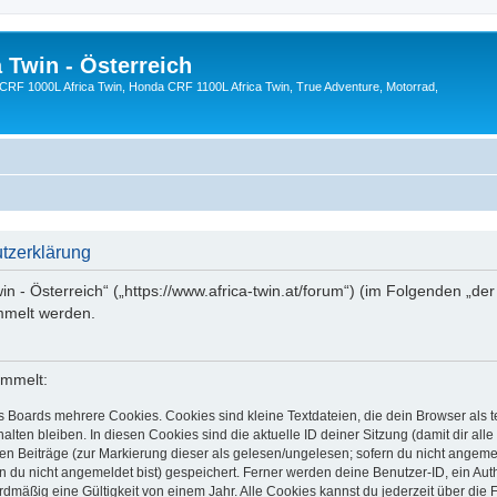
 Twin - Österreich
CRF 1000L Africa Twin, Honda CRF 1100L Africa Twin, True Adventure, Motorrad,
utzerklärung
in - Österreich“ („https://www.africa-twin.at/forum“) (im Folgenden „der
mmelt werden.
ammelt:
 Boards mehrere Cookies. Cookies sind kleine Textdateien, die dein Browser als 
lten bleiben. In diesen Cookies sind die aktuelle ID deiner Sitzung (damit dir all
en Beiträge (zur Markierung dieser als gelesen/ungelesen; sofern du nicht angemel
 du nicht angemeldet bist) gespeichert. Ferner werden deine Benutzer-ID, ein Aut
mäßig eine Gültigkeit von einem Jahr. Alle Cookies kannst du jederzeit über die 