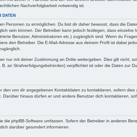
chtlichen Nachverfolgbarkeit notwendig ist.
R DATEN
en Personen zu ermöglichen. Du bist dir daher bewusst, dass die Daten
änglich sein können. Der Betreiber kann jedoch festlegen, dass einzelne 
trierte Benutzer, Administratoren etc.) zugänglich sind. Wenn du Frag
re den Betreiber. Die E-Mail-Adresse aus deinem Profil ist dabei jedo
zugänglich.
r nur mit deiner Zustimmung an Dritte weitergeben. Dies gilt nicht, so
B. an Strafverfolgungsbehörden) verpflichtet ist oder die Daten zur Du
er den von dir angegebenen Kontaktdaten zu kontaktieren, sofern dies 
st. Darüber hinaus dürfen er und andere Benutzer dich kontaktieren, so
 die die phpBB-Software umfassen. Sofern der Betreiber in anderen Ber
dich darüber gesondert informieren.