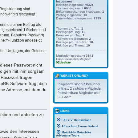
Insgesamt
Beiträge insgesamt
70325
Themen insgesamt
6859
Registrierung sind
Bekanntmachungen insgesamt:
1
notwendig festgelegt
Wichtig insgesamt:
10
Dateianhänge insgesamt:
7399
wenn du einen Beitrag als
Themen pro Tag:
1
en gespeichert: Löschen und
Beiträge pro Tag:
11
ierung, Benutzer-Passwort)
Benutzer pro Tag:
1
Themen pro Benutzer:
2
ine?“-Funktion angezeigt
Beiträge pro Benutzer:
18
Beiträge pro Thema:
10
 bei Umfragen, der Gelesen-
Mitglieder insgesamt
3941
Unser neuestes Mitglied:
92deekay
 dieses Passwort nicht
lso geh mit ihm sorgsam
WER IST ONLINE?
 Passwort fragen.
hpBB-Software fragt dich
Insgesamt sind
57
Besucher
online :: 2 sichtbare Mitglieder,
ese Adresse, mit dem du
0 unsichtbare Mitglieder und
55 Gäste
LINKS
reiben und anbieten zu
FAT e.V. Deutschland
Africa Twin Forum Poland
sowie den Interessen
Moto2Adv Motorbike
Adventure Tours
 Browser-Kennung zu