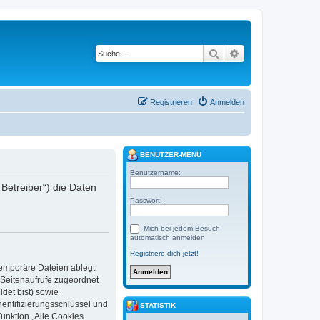
Suche
Erweiterte Suche
Registrieren
Anmelden
BENUTZER-MENÜ
Benutzername:
 Betreiber“) die Daten
Passwort:
Mich bei jedem Besuch
automatisch anmelden
Registriere dich jetzt!
temporäre Dateien ablegt
e Seitenaufrufe zugeordnet
det bist) sowie
hentifizierungsschlüssel und
STATISTIK
Funktion „Alle Cookies