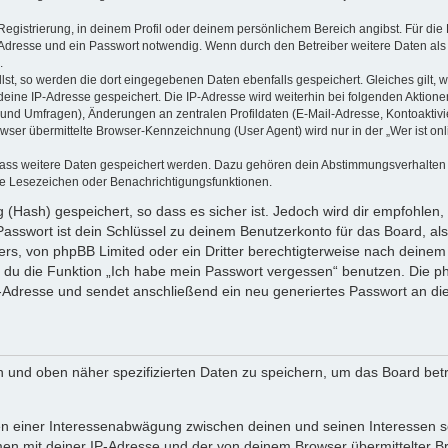
Registrierung, in deinem Profil oder deinem persönlichem Bereich angibst. Für die 
Adresse und ein Passwort notwendig. Wenn durch den Betreiber weitere Daten als 
.
llst, so werden die dort eingegebenen Daten ebenfalls gespeichert. Gleiches gilt, 
 deine IP-Adresse gespeichert. Die IP-Adresse wird weiterhin bei folgenden Aktion
 und Umfragen), Änderungen an zentralen Profildaten (E-Mail-Adresse, Kontoaktiv
er übermittelte Browser-Kennzeichnung (User Agent) wird nur in der „Wer ist onl
 dass weitere Daten gespeichert werden. Dazu gehören dein Abstimmungsverhalten
zte Lesezeichen oder Benachrichtigungsfunktionen.
(Hash) gespeichert, so dass es sicher ist. Jedoch wird dir empfohlen,
Passwort ist dein Schlüssel zu deinem Benutzerkonto für das Board, a
bers, von phpBB Limited oder ein Dritter berechtigterweise nach deinem
t du die Funktion „Ich habe mein Passwort vergessen“ benutzen. Die p
dresse und sendet anschließend ein neu generiertes Passwort an di
n und oben näher spezifizierten Daten zu speichern, um das Board bet
men einer Interessenabwägung zwischen deinen und seinen Interessen 
mmen mit deiner IP-Adresse und der von deinem Browser übermittelter