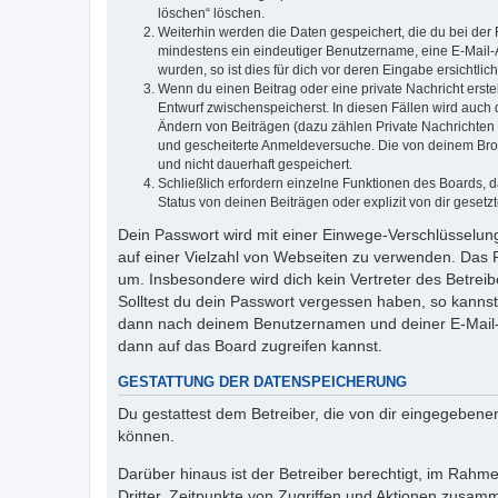
löschen“ löschen.
Weiterhin werden die Daten gespeichert, die du bei der 
mindestens ein eindeutiger Benutzername, eine E-Mail-
wurden, so ist dies für dich vor deren Eingabe ersichtlich
Wenn du einen Beitrag oder eine private Nachricht erste
Entwurf zwischenspeicherst. In diesen Fällen wird auch
Ändern von Beiträgen (dazu zählen Private Nachrichten
und gescheiterte Anmeldeversuche. Die von deinem Brows
und nicht dauerhaft gespeichert.
Schließlich erfordern einzelne Funktionen des Boards,
Status von deinen Beiträgen oder explizit von dir geset
Dein Passwort wird mit einer Einwege-Verschlüsselung 
auf einer Vielzahl von Webseiten zu verwenden. Das 
um. Insbesondere wird dich kein Vertreter des Betrei
Solltest du dein Passwort vergessen haben, so kanns
dann nach deinem Benutzernamen und deiner E-Mail-A
dann auf das Board zugreifen kannst.
GESTATTUNG DER DATENSPEICHERUNG
Du gestattest dem Betreiber, die von dir eingegebene
können.
Darüber hinaus ist der Betreiber berechtigt, im Rah
Dritter, Zeitpunkte von Zugriffen und Aktionen zusa