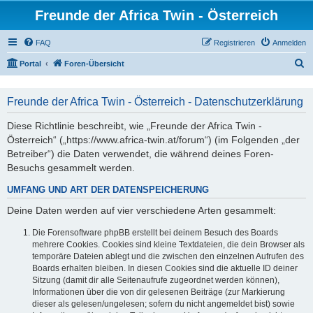
Freunde der Africa Twin - Österreich
FAQ
Registrieren
Anmelden
S
Portal
Foren-Übersicht
u
c
Freunde der Africa Twin - Österreich - Datenschutzerklärung
h
Diese Richtlinie beschreibt, wie „Freunde der Africa Twin -
e
Österreich“ („https://www.africa-twin.at/forum“) (im Folgenden „der
Betreiber“) die Daten verwendet, die während deines Foren-
Besuchs gesammelt werden.
UMFANG UND ART DER DATENSPEICHERUNG
Deine Daten werden auf vier verschiedene Arten gesammelt:
Die Forensoftware phpBB erstellt bei deinem Besuch des Boards
mehrere Cookies. Cookies sind kleine Textdateien, die dein Browser als
temporäre Dateien ablegt und die zwischen den einzelnen Aufrufen des
Boards erhalten bleiben. In diesen Cookies sind die aktuelle ID deiner
Sitzung (damit dir alle Seitenaufrufe zugeordnet werden können),
Informationen über die von dir gelesenen Beiträge (zur Markierung
dieser als gelesen/ungelesen; sofern du nicht angemeldet bist) sowie