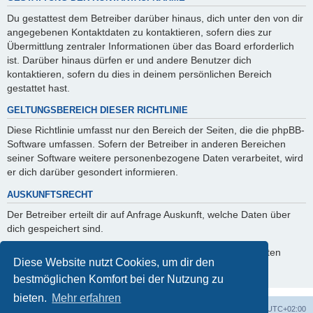
Du gestattest dem Betreiber darüber hinaus, dich unter den von dir
angegebenen Kontaktdaten zu kontaktieren, sofern dies zur
Übermittlung zentraler Informationen über das Board erforderlich
ist. Darüber hinaus dürfen er und andere Benutzer dich
kontaktieren, sofern du dies in deinem persönlichen Bereich
gestattet hast.
GELTUNGSBEREICH DIESER RICHTLINIE
Diese Richtlinie umfasst nur den Bereich der Seiten, die die phpBB-
Software umfassen. Sofern der Betreiber in anderen Bereichen
seiner Software weitere personenbezogene Daten verarbeitet, wird
er dich darüber gesondert informieren.
AUSKUNFTSRECHT
Der Betreiber erteilt dir auf Anfrage Auskunft, welche Daten über
dich gespeichert sind.
Du kannst jederzeit die Löschung bzw. Sperrung deiner Daten
Diese Website nutzt Cookies, um dir den
verlangen. Kontaktiere hierzu bitte den Betreiber.
bestmöglichen Komfort bei der Nutzung zu
bieten.
Mehr erfahren
Portal
Foren-Übersicht
Alle Zeiten sind
UTC+02:00