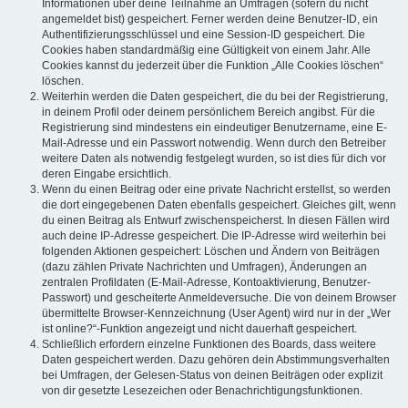
Informationen über deine Teilnahme an Umfragen (sofern du nicht
angemeldet bist) gespeichert. Ferner werden deine Benutzer-ID, ein
Authentifizierungsschlüssel und eine Session-ID gespeichert. Die
Cookies haben standardmäßig eine Gültigkeit von einem Jahr. Alle
Cookies kannst du jederzeit über die Funktion „Alle Cookies löschen“
löschen.
Weiterhin werden die Daten gespeichert, die du bei der Registrierung,
in deinem Profil oder deinem persönlichem Bereich angibst. Für die
Registrierung sind mindestens ein eindeutiger Benutzername, eine E-
Mail-Adresse und ein Passwort notwendig. Wenn durch den Betreiber
weitere Daten als notwendig festgelegt wurden, so ist dies für dich vor
deren Eingabe ersichtlich.
Wenn du einen Beitrag oder eine private Nachricht erstellst, so werden
die dort eingegebenen Daten ebenfalls gespeichert. Gleiches gilt, wenn
du einen Beitrag als Entwurf zwischenspeicherst. In diesen Fällen wird
auch deine IP-Adresse gespeichert. Die IP-Adresse wird weiterhin bei
folgenden Aktionen gespeichert: Löschen und Ändern von Beiträgen
(dazu zählen Private Nachrichten und Umfragen), Änderungen an
zentralen Profildaten (E-Mail-Adresse, Kontoaktivierung, Benutzer-
Passwort) und gescheiterte Anmeldeversuche. Die von deinem Browser
übermittelte Browser-Kennzeichnung (User Agent) wird nur in der „Wer
ist online?“-Funktion angezeigt und nicht dauerhaft gespeichert.
Schließlich erfordern einzelne Funktionen des Boards, dass weitere
Daten gespeichert werden. Dazu gehören dein Abstimmungsverhalten
bei Umfragen, der Gelesen-Status von deinen Beiträgen oder explizit
von dir gesetzte Lesezeichen oder Benachrichtigungsfunktionen.