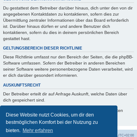
Du gestattest dem Betreiber darüber hinaus, dich unter den von dir
angegebenen Kontaktdaten zu kontaktieren, sofern dies zur
Übermittlung zentraler Informationen über das Board erforderlich
ist. Darüber hinaus dürfen er und andere Benutzer dich
kontaktieren, sofern du dies in deinem persönlichen Bereich
gestattet hast.
GELTUNGSBEREICH DIESER RICHTLINIE
Diese Richtlinie umfasst nur den Bereich der Seiten, die die phpBB-
Software umfassen. Sofern der Betreiber in anderen Bereichen
seiner Software weitere personenbezogene Daten verarbeitet, wird
er dich darüber gesondert informieren.
AUSKUNFTSRECHT
Der Betreiber erteilt dir auf Anfrage Auskunft, welche Daten über
dich gespeichert sind.
Du kannst jederzeit die Löschung bzw. Sperrung deiner Daten
Diese Website nutzt Cookies, um dir den
verlangen. Kontaktiere hierzu bitte den Betreiber.
bestmöglichen Komfort bei der Nutzung zu
bieten.
Mehr erfahren
Portal
Foren-Übersicht
Alle Zeiten sind
UTC+02:00