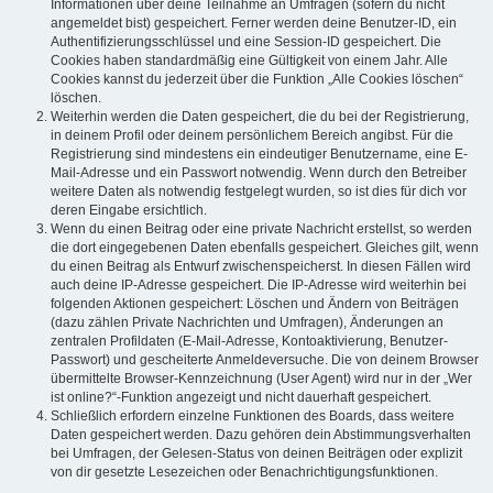
Informationen über deine Teilnahme an Umfragen (sofern du nicht
angemeldet bist) gespeichert. Ferner werden deine Benutzer-ID, ein
Authentifizierungsschlüssel und eine Session-ID gespeichert. Die
Cookies haben standardmäßig eine Gültigkeit von einem Jahr. Alle
Cookies kannst du jederzeit über die Funktion „Alle Cookies löschen“
löschen.
Weiterhin werden die Daten gespeichert, die du bei der Registrierung,
in deinem Profil oder deinem persönlichem Bereich angibst. Für die
Registrierung sind mindestens ein eindeutiger Benutzername, eine E-
Mail-Adresse und ein Passwort notwendig. Wenn durch den Betreiber
weitere Daten als notwendig festgelegt wurden, so ist dies für dich vor
deren Eingabe ersichtlich.
Wenn du einen Beitrag oder eine private Nachricht erstellst, so werden
die dort eingegebenen Daten ebenfalls gespeichert. Gleiches gilt, wenn
du einen Beitrag als Entwurf zwischenspeicherst. In diesen Fällen wird
auch deine IP-Adresse gespeichert. Die IP-Adresse wird weiterhin bei
folgenden Aktionen gespeichert: Löschen und Ändern von Beiträgen
(dazu zählen Private Nachrichten und Umfragen), Änderungen an
zentralen Profildaten (E-Mail-Adresse, Kontoaktivierung, Benutzer-
Passwort) und gescheiterte Anmeldeversuche. Die von deinem Browser
übermittelte Browser-Kennzeichnung (User Agent) wird nur in der „Wer
ist online?“-Funktion angezeigt und nicht dauerhaft gespeichert.
Schließlich erfordern einzelne Funktionen des Boards, dass weitere
Daten gespeichert werden. Dazu gehören dein Abstimmungsverhalten
bei Umfragen, der Gelesen-Status von deinen Beiträgen oder explizit
von dir gesetzte Lesezeichen oder Benachrichtigungsfunktionen.