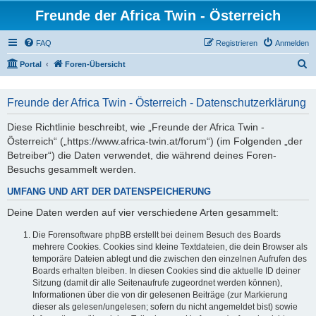
Freunde der Africa Twin - Österreich
FAQ
Registrieren
Anmelden
S
Portal
Foren-Übersicht
u
c
Freunde der Africa Twin - Österreich - Datenschutzerklärung
h
Diese Richtlinie beschreibt, wie „Freunde der Africa Twin -
e
Österreich“ („https://www.africa-twin.at/forum“) (im Folgenden „der
Betreiber“) die Daten verwendet, die während deines Foren-
Besuchs gesammelt werden.
UMFANG UND ART DER DATENSPEICHERUNG
Deine Daten werden auf vier verschiedene Arten gesammelt:
Die Forensoftware phpBB erstellt bei deinem Besuch des Boards
mehrere Cookies. Cookies sind kleine Textdateien, die dein Browser als
temporäre Dateien ablegt und die zwischen den einzelnen Aufrufen des
Boards erhalten bleiben. In diesen Cookies sind die aktuelle ID deiner
Sitzung (damit dir alle Seitenaufrufe zugeordnet werden können),
Informationen über die von dir gelesenen Beiträge (zur Markierung
dieser als gelesen/ungelesen; sofern du nicht angemeldet bist) sowie