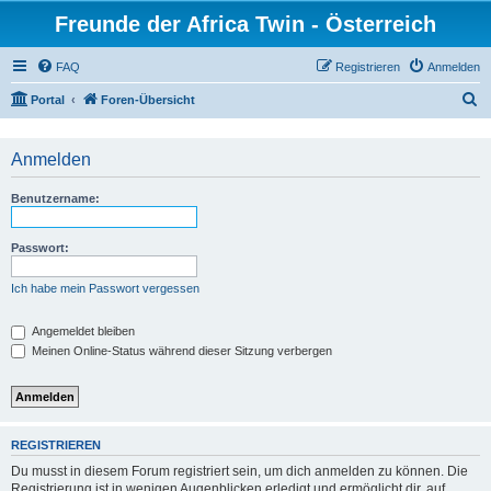
Freunde der Africa Twin - Österreich
FAQ
Registrieren
Anmelden
S
Portal
Foren-Übersicht
u
c
Anmelden
h
Benutzername:
e
Passwort:
Ich habe mein Passwort vergessen
Angemeldet bleiben
Meinen Online-Status während dieser Sitzung verbergen
REGISTRIEREN
Du musst in diesem Forum registriert sein, um dich anmelden zu können. Die
Registrierung ist in wenigen Augenblicken erledigt und ermöglicht dir, auf