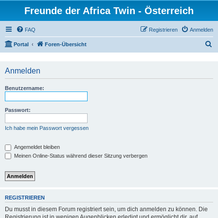
Freunde der Africa Twin - Österreich
FAQ
Registrieren
Anmelden
S
Portal
Foren-Übersicht
u
c
Anmelden
h
Benutzername:
e
Passwort:
Ich habe mein Passwort vergessen
Angemeldet bleiben
Meinen Online-Status während dieser Sitzung verbergen
REGISTRIEREN
Du musst in diesem Forum registriert sein, um dich anmelden zu können. Die
Registrierung ist in wenigen Augenblicken erledigt und ermöglicht dir, auf