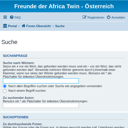
Freunde der Africa Twin - Österreich
FAQ
Registrieren
Anmelden
Portal
Foren-Übersicht
Suche
Suche
SUCHANFRAGE
Suche nach Wörtern:
Setze ein
+
vor ein Wort, das gefunden werden muss und ein
-
vor ein Wort, das nicht
gefunden werden darf. Verwende mehrere Wörter getrennt durch
|
innerhalb einer
Klammer, wenn nur eines der Wörter gefunden werden muss. Benutze ein * als
Platzhalter für teilweise Übereinstimmungen.
Nach allen Begriffen suchen oder Suche wie angegeben verwenden
Nach einem Begriff suchen
Zu suchender Autor:
Benutze ein * als Platzhalter für teilweise Übereinstimmungen.
SUCHOPTIONEN
Zu durchsuchende Foren:
Wähle das Forum oder die Foren aus, in denen gesucht werden soll. Unterforen werden