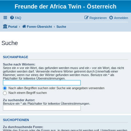
Freunde der Africa Twin - Österreich
FAQ
Registrieren
Anmelden
Portal
Foren-Übersicht
Suche
Suche
SUCHANFRAGE
Suche nach Wörtern:
Setze ein
+
vor ein Wort, das gefunden werden muss und ein
-
vor ein Wort, das nicht
gefunden werden darf. Verwende mehrere Wörter getrennt durch
|
innerhalb einer
Klammer, wenn nur eines der Wörter gefunden werden muss. Benutze ein * als
Platzhalter für teilweise Übereinstimmungen.
Nach allen Begriffen suchen oder Suche wie angegeben verwenden
Nach einem Begriff suchen
Zu suchender Autor:
Benutze ein * als Platzhalter für teilweise Übereinstimmungen.
SUCHOPTIONEN
Zu durchsuchende Foren:
Wähle das Forum oder die Foren aus, in denen gesucht werden soll. Unterforen werden