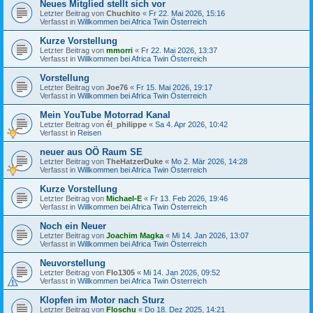
Neues Mitglied stellt sich vor
Letzter Beitrag von
Chuchito
«
Fr 22. Mai 2026, 15:16
Verfasst in
Willkommen bei Africa Twin Österreich
Kurze Vorstellung
Letzter Beitrag von
mmorri
«
Fr 22. Mai 2026, 13:37
Verfasst in
Willkommen bei Africa Twin Österreich
Vorstellung
Letzter Beitrag von
Joe76
«
Fr 15. Mai 2026, 19:17
Verfasst in
Willkommen bei Africa Twin Österreich
Mein YouTube Motorrad Kanal
Letzter Beitrag von
él_philippe
«
Sa 4. Apr 2026, 10:42
Verfasst in
Reisen
neuer aus OÖ Raum SE
Letzter Beitrag von
TheHatzerDuke
«
Mo 2. Mär 2026, 14:28
Verfasst in
Willkommen bei Africa Twin Österreich
Kurze Vorstellung
Letzter Beitrag von
Michael-E
«
Fr 13. Feb 2026, 19:46
Verfasst in
Willkommen bei Africa Twin Österreich
Noch ein Neuer
Letzter Beitrag von
Joachim Magka
«
Mi 14. Jan 2026, 13:07
Verfasst in
Willkommen bei Africa Twin Österreich
Neuvorstellung
Letzter Beitrag von
Flo1305
«
Mi 14. Jan 2026, 09:52
Verfasst in
Willkommen bei Africa Twin Österreich
Klopfen im Motor nach Sturz
Letzter Beitrag von
Floschu
«
Do 18. Dez 2025, 14:21