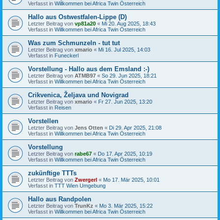
Verfasst in
Willkommen bei Africa Twin Österreich
Hallo aus Ostwestfalen-Lippe (D)
Letzter Beitrag von
vp81a20
«
Mi 20. Aug 2025, 18:43
Verfasst in
Willkommen bei Africa Twin Österreich
Was zum Schmunzeln - tut tut
Letzter Beitrag von
xmario
«
Mi 16. Jul 2025, 14:03
Verfasst in
Funeckerl
Vorstellung - Hallo aus dem Emsland :-)
Letzter Beitrag von
ATMB97
«
So 29. Jun 2025, 18:21
Verfasst in
Willkommen bei Africa Twin Österreich
Crikvenica, Željava und Novigrad
Letzter Beitrag von
xmario
«
Fr 27. Jun 2025, 13:20
Verfasst in
Reisen
Vorstellen
Letzter Beitrag von
Jens Otten
«
Di 29. Apr 2025, 21:08
Verfasst in
Willkommen bei Africa Twin Österreich
Vorstellung
Letzter Beitrag von
rabe67
«
Do 17. Apr 2025, 10:19
Verfasst in
Willkommen bei Africa Twin Österreich
zukünftige TTTs
Letzter Beitrag von
Zwergerl
«
Mo 17. Mär 2025, 10:01
Verfasst in
TTT Wien Umgebung
Hallo aus Randpolen
Letzter Beitrag von
TrunKz
«
Mo 3. Mär 2025, 15:22
Verfasst in
Willkommen bei Africa Twin Österreich