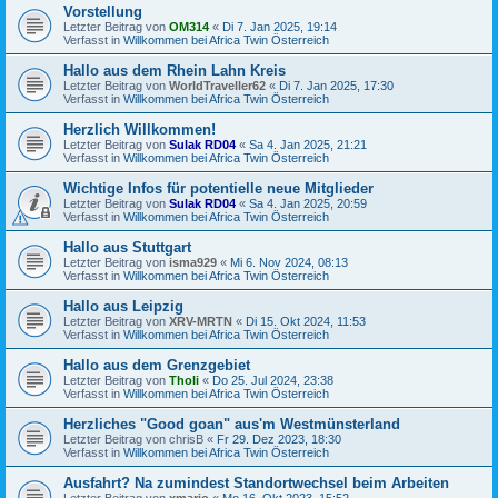
Vorstellung
Letzter Beitrag von
OM314
«
Di 7. Jan 2025, 19:14
Verfasst in
Willkommen bei Africa Twin Österreich
Hallo aus dem Rhein Lahn Kreis
Letzter Beitrag von
WorldTraveller62
«
Di 7. Jan 2025, 17:30
Verfasst in
Willkommen bei Africa Twin Österreich
Herzlich Willkommen!
Letzter Beitrag von
Sulak RD04
«
Sa 4. Jan 2025, 21:21
Verfasst in
Willkommen bei Africa Twin Österreich
Wichtige Infos für potentielle neue Mitglieder
Letzter Beitrag von
Sulak RD04
«
Sa 4. Jan 2025, 20:59
Verfasst in
Willkommen bei Africa Twin Österreich
Hallo aus Stuttgart
Letzter Beitrag von
isma929
«
Mi 6. Nov 2024, 08:13
Verfasst in
Willkommen bei Africa Twin Österreich
Hallo aus Leipzig
Letzter Beitrag von
XRV-MRTN
«
Di 15. Okt 2024, 11:53
Verfasst in
Willkommen bei Africa Twin Österreich
Hallo aus dem Grenzgebiet
Letzter Beitrag von
Tholi
«
Do 25. Jul 2024, 23:38
Verfasst in
Willkommen bei Africa Twin Österreich
Herzliches "Good goan" aus'm Westmünsterland
Letzter Beitrag von
chrisB
«
Fr 29. Dez 2023, 18:30
Verfasst in
Willkommen bei Africa Twin Österreich
Ausfahrt? Na zumindest Standortwechsel beim Arbeiten
Letzter Beitrag von
xmario
«
Mo 16. Okt 2023, 15:52