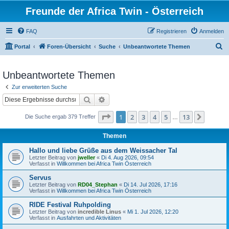
Freunde der Africa Twin - Österreich
FAQ
Registrieren
Anmelden
S
Portal
Foren-Übersicht
Suche
Unbeantwortete Themen
u
c
Unbeantwortete Themen
h
Zur erweiterten Suche
e
Suche
Erweiterte Suche
Seite
1
von
13
1
2
3
4
5
13
Nächst
Die Suche ergab 379 Treffer
…
Themen
Hallo und liebe Grüße aus dem Weissacher Tal
Letzter Beitrag von
jweller
«
Di 4. Aug 2026, 09:54
Verfasst in
Willkommen bei Africa Twin Österreich
Servus
Letzter Beitrag von
RD04_Stephan
«
Di 14. Jul 2026, 17:16
Verfasst in
Willkommen bei Africa Twin Österreich
RIDE Festival Ruhpolding
Letzter Beitrag von
incredible Linus
«
Mi 1. Jul 2026, 12:20
Verfasst in
Ausfahrten und Aktivitäten