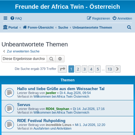
Freunde der Africa Twin - Österreich
FAQ
Registrieren
Anmelden
S
Portal
Foren-Übersicht
Suche
Unbeantwortete Themen
u
c
Unbeantwortete Themen
h
Zur erweiterten Suche
e
Suche
Erweiterte Suche
Seite
1
von
13
1
2
3
4
5
13
Nächst
Die Suche ergab 379 Treffer
…
Themen
Hallo und liebe Grüße aus dem Weissacher Tal
Letzter Beitrag von
jweller
«
Di 4. Aug 2026, 09:54
Verfasst in
Willkommen bei Africa Twin Österreich
Servus
Letzter Beitrag von
RD04_Stephan
«
Di 14. Jul 2026, 17:16
Verfasst in
Willkommen bei Africa Twin Österreich
RIDE Festival Ruhpolding
Letzter Beitrag von
incredible Linus
«
Mi 1. Jul 2026, 12:20
Verfasst in
Ausfahrten und Aktivitäten