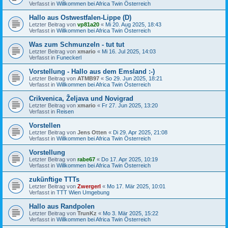
Verfasst in
Willkommen bei Africa Twin Österreich
Hallo aus Ostwestfalen-Lippe (D)
Letzter Beitrag von
vp81a20
«
Mi 20. Aug 2025, 18:43
Verfasst in
Willkommen bei Africa Twin Österreich
Was zum Schmunzeln - tut tut
Letzter Beitrag von
xmario
«
Mi 16. Jul 2025, 14:03
Verfasst in
Funeckerl
Vorstellung - Hallo aus dem Emsland :-)
Letzter Beitrag von
ATMB97
«
So 29. Jun 2025, 18:21
Verfasst in
Willkommen bei Africa Twin Österreich
Crikvenica, Željava und Novigrad
Letzter Beitrag von
xmario
«
Fr 27. Jun 2025, 13:20
Verfasst in
Reisen
Vorstellen
Letzter Beitrag von
Jens Otten
«
Di 29. Apr 2025, 21:08
Verfasst in
Willkommen bei Africa Twin Österreich
Vorstellung
Letzter Beitrag von
rabe67
«
Do 17. Apr 2025, 10:19
Verfasst in
Willkommen bei Africa Twin Österreich
zukünftige TTTs
Letzter Beitrag von
Zwergerl
«
Mo 17. Mär 2025, 10:01
Verfasst in
TTT Wien Umgebung
Hallo aus Randpolen
Letzter Beitrag von
TrunKz
«
Mo 3. Mär 2025, 15:22
Verfasst in
Willkommen bei Africa Twin Österreich