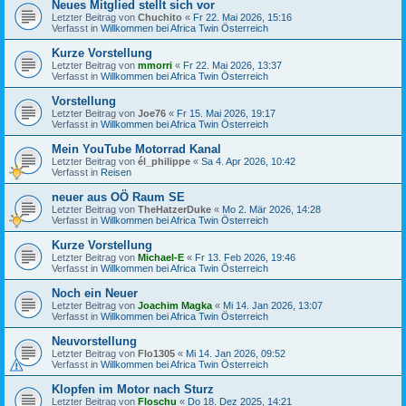
Neues Mitglied stellt sich vor
Letzter Beitrag von
Chuchito
«
Fr 22. Mai 2026, 15:16
Verfasst in
Willkommen bei Africa Twin Österreich
Kurze Vorstellung
Letzter Beitrag von
mmorri
«
Fr 22. Mai 2026, 13:37
Verfasst in
Willkommen bei Africa Twin Österreich
Vorstellung
Letzter Beitrag von
Joe76
«
Fr 15. Mai 2026, 19:17
Verfasst in
Willkommen bei Africa Twin Österreich
Mein YouTube Motorrad Kanal
Letzter Beitrag von
él_philippe
«
Sa 4. Apr 2026, 10:42
Verfasst in
Reisen
neuer aus OÖ Raum SE
Letzter Beitrag von
TheHatzerDuke
«
Mo 2. Mär 2026, 14:28
Verfasst in
Willkommen bei Africa Twin Österreich
Kurze Vorstellung
Letzter Beitrag von
Michael-E
«
Fr 13. Feb 2026, 19:46
Verfasst in
Willkommen bei Africa Twin Österreich
Noch ein Neuer
Letzter Beitrag von
Joachim Magka
«
Mi 14. Jan 2026, 13:07
Verfasst in
Willkommen bei Africa Twin Österreich
Neuvorstellung
Letzter Beitrag von
Flo1305
«
Mi 14. Jan 2026, 09:52
Verfasst in
Willkommen bei Africa Twin Österreich
Klopfen im Motor nach Sturz
Letzter Beitrag von
Floschu
«
Do 18. Dez 2025, 14:21