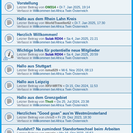
Vorstellung
Letzter Beitrag von
OM314
«
Di 7. Jan 2025, 19:14
Verfasst in
Willkommen bei Africa Twin Österreich
Hallo aus dem Rhein Lahn Kreis
Letzter Beitrag von
WorldTraveller62
«
Di 7. Jan 2025, 17:30
Verfasst in
Willkommen bei Africa Twin Österreich
Herzlich Willkommen!
Letzter Beitrag von
Sulak RD04
«
Sa 4. Jan 2025, 21:21
Verfasst in
Willkommen bei Africa Twin Österreich
Wichtige Infos für potentielle neue Mitglieder
Letzter Beitrag von
Sulak RD04
«
Sa 4. Jan 2025, 20:59
Verfasst in
Willkommen bei Africa Twin Österreich
Hallo aus Stuttgart
Letzter Beitrag von
isma929
«
Mi 6. Nov 2024, 08:13
Verfasst in
Willkommen bei Africa Twin Österreich
Hallo aus Leipzig
Letzter Beitrag von
XRV-MRTN
«
Di 15. Okt 2024, 11:53
Verfasst in
Willkommen bei Africa Twin Österreich
Hallo aus dem Grenzgebiet
Letzter Beitrag von
Tholi
«
Do 25. Jul 2024, 23:38
Verfasst in
Willkommen bei Africa Twin Österreich
Herzliches "Good goan" aus'm Westmünsterland
Letzter Beitrag von
chrisB
«
Fr 29. Dez 2023, 18:30
Verfasst in
Willkommen bei Africa Twin Österreich
Ausfahrt? Na zumindest Standortwechsel beim Arbeiten
Letzter Beitrag von
xmario
«
Mo 16. Okt 2023, 15:52