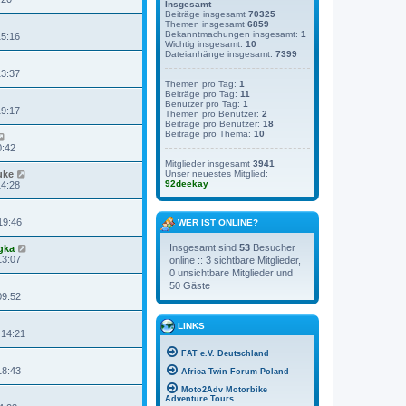
Insgesamt
Beiträge insgesamt
70325
Themen insgesamt
6859
Bekanntmachungen insgesamt:
1
15:16
Wichtig insgesamt:
10
Dateianhänge insgesamt:
7399
13:37
Themen pro Tag:
1
Beiträge pro Tag:
11
Benutzer pro Tag:
1
19:17
Themen pro Benutzer:
2
Beiträge pro Benutzer:
18
Beiträge pro Thema:
10
0:42
Mitglieder insgesamt
3941
uke
Unser neuestes Mitglied:
92deekay
14:28
19:46
WER IST ONLINE?
Insgesamt sind
53
Besucher
gka
13:07
online :: 3 sichtbare Mitglieder,
0 unsichtbare Mitglieder und
50 Gäste
09:52
LINKS
 14:21
FAT e.V. Deutschland
18:43
Africa Twin Forum Poland
Moto2Adv Motorbike
Adventure Tours