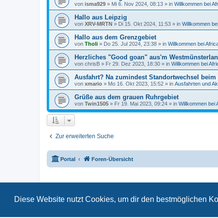
von
isma929
»
Mi 6. Nov 2024, 08:13
» in
Willkommen bei Afr
Hallo aus Leipzig
von
XRV-MRTN
»
Di 15. Okt 2024, 11:53
» in
Willkommen bei
Hallo aus dem Grenzgebiet
von
Tholi
»
Do 25. Jul 2024, 23:38
» in
Willkommen bei Afric
Herzliches "Good goan" aus'm Westmünsterla
von
chrisB
»
Fr 29. Dez 2023, 18:30
» in
Willkommen bei Afri
Ausfahrt? Na zumindest Standortwechsel beim 
von
xmario
»
Mo 16. Okt 2023, 15:52
» in
Ausfahrten und Akt
Grüße aus dem grauen Ruhrgebiet
von
Twin1505
»
Fr 19. Mai 2023, 09:24
» in
Willkommen bei A
Zur erweiterten Suche
Portal
Foren-Übersicht
Diese Website nutzt Cookies, um dir den bestmöglichen Ko