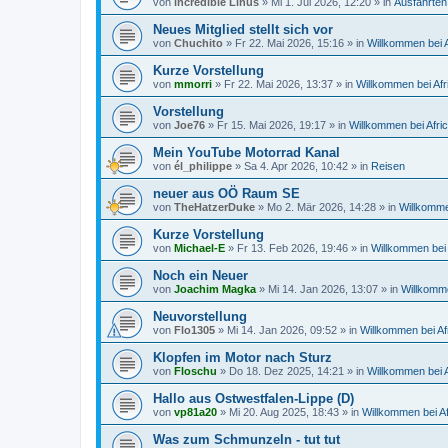
von
incredible Linus
»
Mi 1. Jul 2026, 12:20
» in
Ausfahrten 
Neues Mitglied stellt sich vor
von
Chuchito
»
Fr 22. Mai 2026, 15:16
» in
Willkommen bei A
Kurze Vorstellung
von
mmorri
»
Fr 22. Mai 2026, 13:37
» in
Willkommen bei Afr
Vorstellung
von
Joe76
»
Fr 15. Mai 2026, 19:17
» in
Willkommen bei Afri
Mein YouTube Motorrad Kanal
von
él_philippe
»
Sa 4. Apr 2026, 10:42
» in
Reisen
neuer aus OÖ Raum SE
von
TheHatzerDuke
»
Mo 2. Mär 2026, 14:28
» in
Willkomme
Kurze Vorstellung
von
Michael-E
»
Fr 13. Feb 2026, 19:46
» in
Willkommen bei 
Noch ein Neuer
von
Joachim Magka
»
Mi 14. Jan 2026, 13:07
» in
Willkomme
Neuvorstellung
von
Flo1305
»
Mi 14. Jan 2026, 09:52
» in
Willkommen bei Af
Klopfen im Motor nach Sturz
von
Floschu
»
Do 18. Dez 2025, 14:21
» in
Willkommen bei A
Hallo aus Ostwestfalen-Lippe (D)
von
vp81a20
»
Mi 20. Aug 2025, 18:43
» in
Willkommen bei Af
Was zum Schmunzeln - tut tut