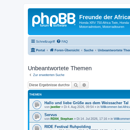
Freunde der Africa
Honda XRV 750 Africa Twin, Honda 
Motorradreisen, Motorradtouren
Schnellzugriff
FAQ
Portal
Foren-Übersicht
Suche
Unbeantwortete Th
Unbeantwortete Themen
Zur erweiterten Suche
Suche
Erweiterte Suche
THEMEN
Hallo und liebe Grüße aus dem Weissacher Tal
von
jweller
»
Di 4. Aug 2026, 09:54
» in
Willkommen bei Afric
Servus
von
RD04_Stephan
»
Di 14. Jul 2026, 17:16
» in
Willkommen 
RIDE Festival Ruhpolding