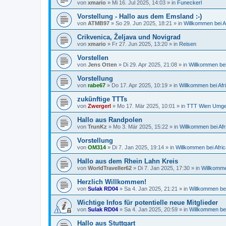
von
xmario
»
Mi 16. Jul 2025, 14:03
» in
Funeckerl
Vorstellung - Hallo aus dem Emsland :-)
von
ATMB97
»
So 29. Jun 2025, 18:21
» in
Willkommen bei A
Crikvenica, Željava und Novigrad
von
xmario
»
Fr 27. Jun 2025, 13:20
» in
Reisen
Vorstellen
von
Jens Otten
»
Di 29. Apr 2025, 21:08
» in
Willkommen bei
Vorstellung
von
rabe67
»
Do 17. Apr 2025, 10:19
» in
Willkommen bei Afr
zukünftige TTTs
von
Zwergerl
»
Mo 17. Mär 2025, 10:01
» in
TTT Wien Umg
Hallo aus Randpolen
von
TrunKz
»
Mo 3. Mär 2025, 15:22
» in
Willkommen bei Afr
Vorstellung
von
OM314
»
Di 7. Jan 2025, 19:14
» in
Willkommen bei Afric
Hallo aus dem Rhein Lahn Kreis
von
WorldTraveller62
»
Di 7. Jan 2025, 17:30
» in
Willkomme
Herzlich Willkommen!
von
Sulak RD04
»
Sa 4. Jan 2025, 21:21
» in
Willkommen bei
Wichtige Infos für potentielle neue Mitglieder
von
Sulak RD04
»
Sa 4. Jan 2025, 20:59
» in
Willkommen bei
Hallo aus Stuttgart