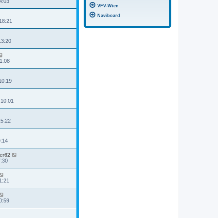
4:03
VFV-Wien
Naviboard
18:21
13:20
21:08
10:19
 10:01
15:22
9:14
er62
7:30
1:21
0:59