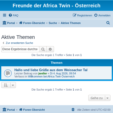
Freunde der Africa Twin - Österreich
FAQ
Registrieren
Anmelden
S
Portal
Foren-Übersicht
Suche
Aktive Themen
u
c
Aktive Themen
h
Zur erweiterten Suche
e
Suche
Erweiterte Suche
Die Suche ergab 1 Treffer • Seite
1
von
1
Themen
Hallo und liebe Grüße aus dem Weissacher Tal
Letzter Beitrag von
jweller
«
Di 4. Aug 2026, 09:54
Verfasst in
Willkommen bei Africa Twin Österreich
Die Suche ergab 1 Treffer • Seite
1
von
1
Gehe zu
Portal
Foren-Übersicht
Alle Zeiten sind
UTC+02:00