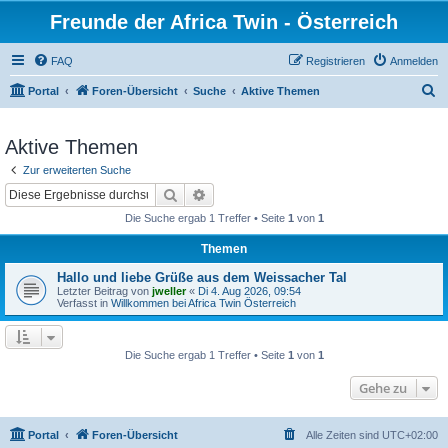
Freunde der Africa Twin - Österreich
FAQ
Registrieren
Anmelden
S
Portal
Foren-Übersicht
Suche
Aktive Themen
u
c
Aktive Themen
h
Zur erweiterten Suche
e
Suche
Erweiterte Suche
Die Suche ergab 1 Treffer • Seite
1
von
1
Themen
Hallo und liebe Grüße aus dem Weissacher Tal
Letzter Beitrag von
jweller
«
Di 4. Aug 2026, 09:54
Verfasst in
Willkommen bei Africa Twin Österreich
Die Suche ergab 1 Treffer • Seite
1
von
1
Gehe zu
Portal
Foren-Übersicht
Alle Zeiten sind
UTC+02:00