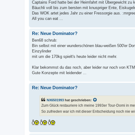
Captains Ford hatte bei der Heimfahrt mit Übergewicht zu 
Bäuchli voll bis zum bersten mit knuspriger Ente, Eiskuge
Das WOK artet jedes Jahr zu einer Fressorgie aus. :mrgre
All you can eat ...
Re: Neue Dominator?
Ben68 schrub:
Bin selbst mit einer wunderschönen blau-weißen 500'er Dom
Einzylinder
mit um die 170kg spielt's heute leider nicht mehr.
Klar bekommst du das noch, aber leider nur noch von KTM,
Gute Konzepte mit leidender ...
Re: Neue Dominator?
NX6501993
hat geschrieben:
Zum Glück restauriere ich meine 1993er Tour-Domi in mei
So zufrieden war ich mit dieser Entscheidung noch nie wi