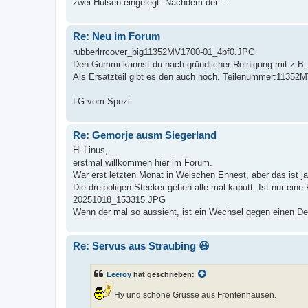
zwei Hülsen eingelegt. Nachdem der ...
Re: Neu im Forum
rubberlrrcover_big11352MV1700-01_4bf0.JPG
Den Gummi kannst du nach gründlicher Reinigung mit z.B. 
Als Ersatzteil gibt es den auch noch. Teilenummer:1135
LG vom Spezi
Re: Gemorje ausm Siegerland
Hi Linus,
erstmal willkommen hier im Forum.
War erst letzten Monat in Welschen Ennest, aber das ist j
Die dreipoligen Stecker gehen alle mal kaputt. Ist nur eine 
20251018_153315.JPG
Wenn der mal so aussieht, ist ein Wechsel gegen einen Del
Re: Servus aus Straubing 😃
Leeroy
hat geschrieben:
Hy und schöne Grüsse aus Frontenhausen.