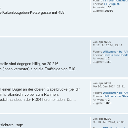
Forum:
TTT Wien Umgebu
Thema:
TTT August?
:
Antworten:
30
Zugriffe:
26969
z-Kaltenleutgeben-Ketzergasse mit 459
von
spezi266
Fr 12. Jul 2024, 15:44
Forum:
Willkommen bei Afr
Thema:
Servus aus Oberf
Antworten:
2
Zugriffe:
2169
eile sind dagegen billig, so 20-21€.
innen verrostet) sind die Fraßfolge von E10 ...
von
spezi266
Mo 10. Jun 2024, 23:31
h einen Bügel an der oberen Gabelbrücke (bei dir
Forum:
Willkommen bei Afr
m li. Standrohr vorbei zum Rahmen.
Thema:
Hallo aus der Ste
rkstatthandbuch der RD04 herunterladen. Da ...
Antworten:
2
Zugriffe:
2820
von
spezi266
Do 18. Jan 2024, 23:03
ichtern. :top: