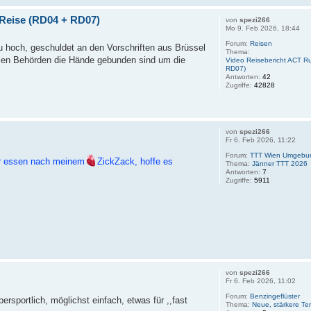
Reise (RD04 + RD07)
von
spezi266
Mo 9. Feb 2026, 18:44
Forum:
Reisen
u hoch, geschuldet an den Vorschriften aus Brüssel
Thema:
alen Behörden die Hände gebunden sind um die
Video Reisebericht ACT R
RD07)
Antworten:
42
Zugriffe:
42828
von
spezi266
Fr 6. Feb 2026, 11:22
Forum:
TTT Wien Umgebu
ehr essen nach meinem
ZickZack, hoffe es
Thema:
Jänner TTT 2026
Antworten:
7
Zugriffe:
5911
von
spezi266
Fr 6. Feb 2026, 11:02
Forum:
Benzingeflüster
rsportlich, möglichst einfach, etwas für ,,fast
Thema:
Neue, stärkere Te