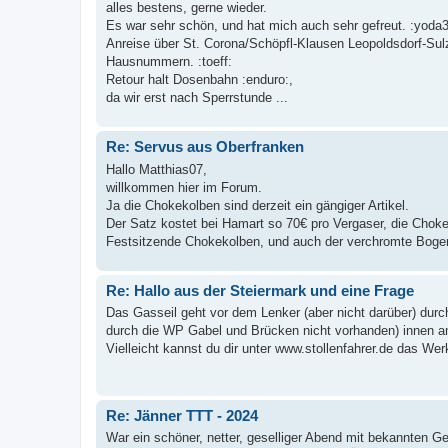
alles bestens, gerne wieder.
Es war sehr schön, und hat mich auch sehr gefreut. :yoda3
Anreise über St. Corona/Schöpfl-Klausen Leopoldsdorf-Sul
Hausnummern. :toeff:
Retour halt Dosenbahn :enduro:,
da wir erst nach Sperrstunde ...
Re: Servus aus Oberfranken
Hallo Matthias07,
willkommen hier im Forum.
Ja die Chokekolben sind derzeit ein gängiger Artikel.
Der Satz kostet bei Hamart so 70€ pro Vergaser, die Chokes
Festsitzende Chokekolben, und auch der verchromte Bogen (
Re: Hallo aus der Steiermark und eine Frage
Das Gasseil geht vor dem Lenker (aber nicht darüber) durc
durch die WP Gabel und Brücken nicht vorhanden) innen a
Vielleicht kannst du dir unter www.stollenfahrer.de das We
Re: Jänner TTT - 2024
War ein schöner, netter, geselliger Abend mit bekannten Ges