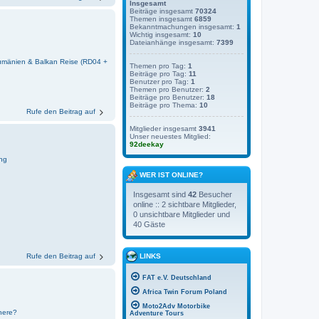
Insgesamt
Beiträge insgesamt
70324
Themen insgesamt
6859
Bekanntmachungen insgesamt:
1
Wichtig insgesamt:
10
Dateianhänge insgesamt:
7399
umänien & Balkan Reise (RD04 +
Themen pro Tag:
1
Beiträge pro Tag:
11
Benutzer pro Tag:
1
Themen pro Benutzer:
2
Beiträge pro Benutzer:
18
Beiträge pro Thema:
10
Rufe den Beitrag auf
Mitglieder insgesamt
3941
Unser neuestes Mitglied:
92deekay
ng
WER IST ONLINE?
Insgesamt sind
42
Besucher
online :: 2 sichtbare Mitglieder,
0 unsichtbare Mitglieder und
40 Gäste
Rufe den Beitrag auf
LINKS
FAT e.V. Deutschland
Africa Twin Forum Poland
Moto2Adv Motorbike
nere?
Adventure Tours