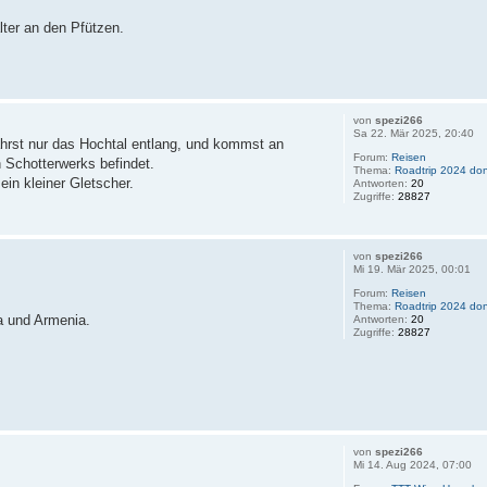
ter an den Pfützen.
von
spezi266
Sa 22. Mär 2025, 20:40
fährst nur das Hochtal entlang, und kommst an
Forum:
Reisen
n Schotterwerks befindet.
Thema:
Roadtrip 2024 don
in kleiner Gletscher.
Antworten:
20
Zugriffe:
28827
von
spezi266
Mi 19. Mär 2025, 00:01
Forum:
Reisen
Thema:
Roadtrip 2024 don
a und Armenia.
Antworten:
20
Zugriffe:
28827
von
spezi266
Mi 14. Aug 2024, 07:00