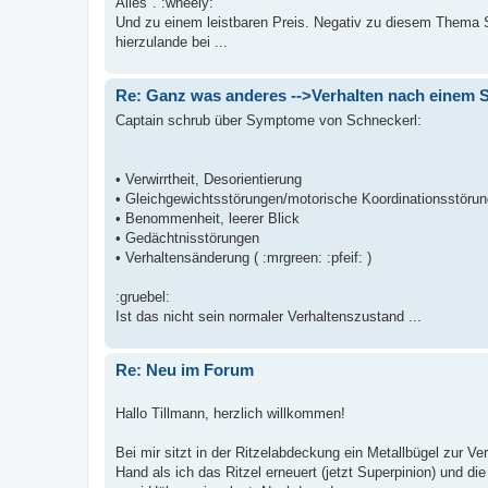
Alles". :wheely:
Und zu einem leistbaren Preis. Negativ zu diesem Thema Su
hierzulande bei ...
Re: Ganz was anderes -->Verhalten nach einem S
Captain schrub über Symptome von Schneckerl:
• Verwirrtheit, Desorientierung
• Gleichgewichtsstörungen/motorische Koordinationsstöru
• Benommenheit, leerer Blick
• Gedächtnisstörungen
• Verhaltensänderung ( :mrgreen: :pfeif: )
:gruebel:
Ist das nicht sein normaler Verhaltenszustand ...
Re: Neu im Forum
Hallo Tillmann, herzlich willkommen!
Bei mir sitzt in der Ritzelabdeckung ein Metallbügel zur Ve
Hand als ich das Ritzel erneuert (jetzt Superpinion) und die 