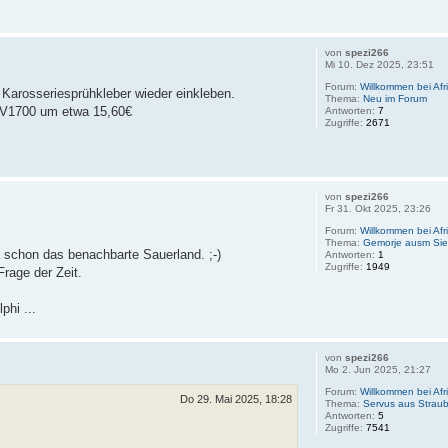
von
spezi266
Mi 10. Dez 2025, 23:51
Forum:
Willkommen bei Afr
Karosseriesprühkleber wieder einkleben.
Thema:
Neu im Forum
2MV1700 um etwa 15,60€
Antworten:
7
Zugriffe:
2671
von
spezi266
Fr 31. Okt 2025, 23:26
Forum:
Willkommen bei Afr
Thema:
Gemorje ausm Sie
a schon das benachbarte Sauerland. ;-)
Antworten:
1
Zugriffe:
1949
Frage der Zeit.
phi ...
von
spezi266
Mo 2. Jun 2025, 21:27
Forum:
Willkommen bei Afr
Do 29. Mai 2025, 18:28
Thema:
Servus aus Straub
Antworten:
5
Zugriffe:
7541