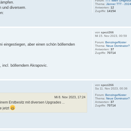
Forum:
TTT Wien Umgebu
kämpfen.
Thema:
Jänner TTT - 202
ln und diversem.
Antworten:
12
Zugriffe:
14154
en:
von
spezi266
Mi 15. Nov 2023, 00:59
Forum:
Benzingeflüster
i eingestiegen, aber einen schön böllernden
Thema:
Neue Dominator?
Antworten:
37
Zugriffe:
70714
 incl. böllerndem Akrapovic.
von
spezi266
Sa 11. Nov 2023, 00:36
Forum:
Benzingeflüster
Mi 8. Nov 2023, 17:24
Thema:
Neue Dominator?
nem Erstbesitz mit diversen Upgrades ...
Antworten:
37
Zugriffe:
70714
e jetzt