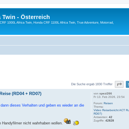
 Twin - Österreich
CRF 1000L Africa Twin, Honda CRF 1100L Africa Twin, True Adventure, Motorrad,
Sei
Die Suche ergab 1830 Treffer
Reise (RD04 + RD07)
von
spezi266
Fr 13. Feb 2026, 23:54
Forum:
Reisen
n dann dieses Verhalten und geben es wieder an die
Thema:
Video Reisebericht ACT R
RD07)
Antworten:
42
Zugriffe:
42828
n Handyfilmer nicht wahrhaben wollen.