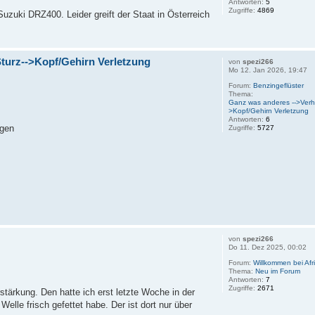
Antworten:
5
Zugriffe:
4869
zuki DRZ400. Leider greift der Staat in Österreich
turz-->Kopf/Gehirn Verletzung
von
spezi266
Mo 12. Jan 2026, 19:47
Forum:
Benzingeflüster
Thema:
Ganz was anderes -->Verh
>Kopf/Gehirn Verletzung
Antworten:
6
ngen
Zugriffe:
5727
von
spezi266
Do 11. Dez 2025, 00:02
Forum:
Willkommen bei Afr
Thema:
Neu im Forum
Antworten:
7
Zugriffe:
2671
rstärkung. Den hatte ich erst letzte Woche in der
Welle frisch gefettet habe. Der ist dort nur über