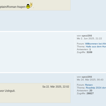
Captain/Roman fragen
.
von
spezi266
Mo 2. Jun 2025, 21:22
Forum:
Willkommen bei Afr
Thema:
Hallo aus dem Hu
Antworten:
1
Zugriffe:
3169
von
spezi266
Mo 24. Mär 2025, 00:43
Forum:
Reisen
Sa 22. Mär 2025, 22:02
Thema:
Roadtrip 2024 don
vor Ushguli.
Antworten:
20
Zugriffe:
28827