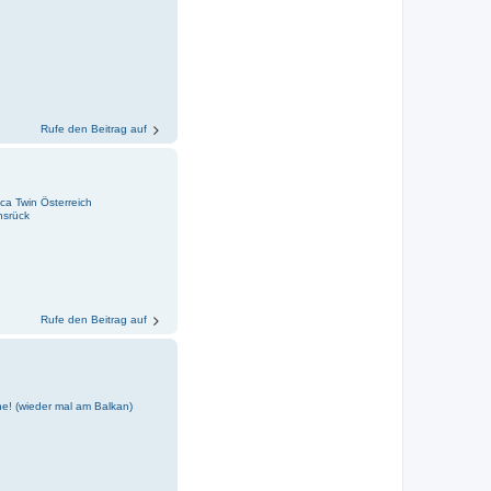
Rufe den Beitrag auf
ica Twin Österreich
nsrück
Rufe den Beitrag auf
e! (wieder mal am Balkan)