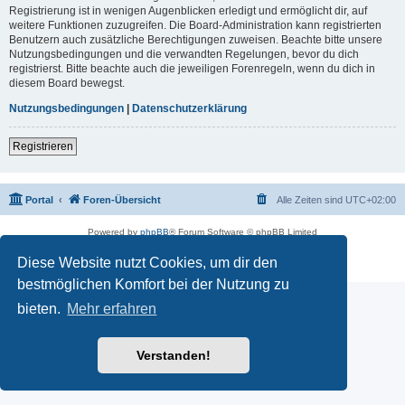
Registrierung ist in wenigen Augenblicken erledigt und ermöglicht dir, auf
weitere Funktionen zuzugreifen. Die Board-Administration kann registrierten
Benutzern auch zusätzliche Berechtigungen zuweisen. Beachte bitte unsere
Nutzungsbedingungen und die verwandten Regelungen, bevor du dich
registrierst. Bitte beachte auch die jeweiligen Forenregeln, wenn du dich in
diesem Board bewegst.
Nutzungsbedingungen
|
Datenschutzerklärung
Registrieren
Portal
Foren-Übersicht
Alle Zeiten sind
UTC+02:00
Powered by
phpBB
® Forum Software © phpBB Limited
Deutsche Übersetzung durch
phpBB.de
Diese Website nutzt Cookies, um dir den
Datenschutz
|
Nutzungsbedingungen
bestmöglichen Komfort bei der Nutzung zu
bieten.
Mehr erfahren
Verstanden!