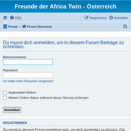
Freunde der Africa Twin - Österreich
FAQ
Registrieren
Anmelden
S
Portal
Foren-Übersicht
u
c
Du musst dich anmelden, um in diesem Forum Beiträge zu
schreiben.
h
e
Benutzername:
Passwort:
Ich habe mein Passwort vergessen
Angemeldet bleiben
Meinen Online-Status während dieser Sitzung verbergen
REGISTRIEREN
Du musst in diesem Forum registriert sein, um dich anmelden zu können. Die