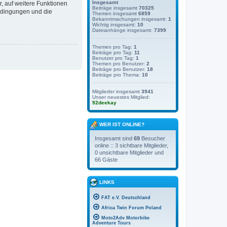
Insgesamt
r, auf weitere Funktionen
Beiträge insgesamt
70325
bedingungen und die
Themen insgesamt
6859
Bekanntmachungen insgesamt:
1
Wichtig insgesamt:
10
Dateianhänge insgesamt:
7399
Themen pro Tag:
1
Beiträge pro Tag:
11
Benutzer pro Tag:
1
Themen pro Benutzer:
2
Beiträge pro Benutzer:
18
Beiträge pro Thema:
10
Mitglieder insgesamt
3941
Unser neuestes Mitglied:
92deekay
WER IST ONLINE?
Insgesamt sind
69
Besucher
online :: 3 sichtbare Mitglieder,
0 unsichtbare Mitglieder und
66 Gäste
LINKS
FAT e.V. Deutschland
Africa Twin Forum Poland
Moto2Adv Motorbike
Adventure Tours