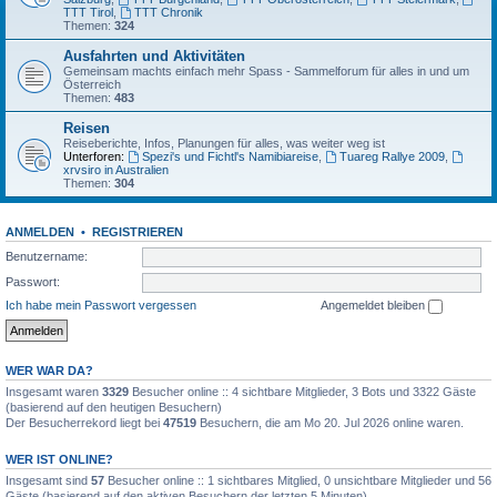
TTT Tirol
,
TTT Chronik
Themen:
324
Ausfahrten und Aktivitäten
Gemeinsam machts einfach mehr Spass - Sammelforum für alles in und um
Österreich
Themen:
483
Reisen
Reiseberichte, Infos, Planungen für alles, was weiter weg ist
Unterforen:
Spezi's und Fichtl's Namibiareise
,
Tuareg Rallye 2009
,
xrvsiro in Australien
Themen:
304
ANMELDEN
•
REGISTRIEREN
Benutzername:
Passwort:
Ich habe mein Passwort vergessen
Angemeldet bleiben
WER WAR DA?
Insgesamt waren
3329
Besucher online :: 4 sichtbare Mitglieder, 3 Bots und 3322 Gäste
(basierend auf den heutigen Besuchern)
Der Besucherrekord liegt bei
47519
Besuchern, die am Mo 20. Jul 2026 online waren.
WER IST ONLINE?
Insgesamt sind
57
Besucher online :: 1 sichtbares Mitglied, 0 unsichtbare Mitglieder und 56
Gäste (basierend auf den aktiven Besuchern der letzten 5 Minuten)