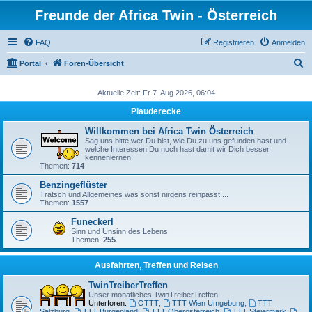
Freunde der Africa Twin - Österreich
FAQ
Registrieren
Anmelden
S
Portal
Foren-Übersicht
u
Aktuelle Zeit: Fr 7. Aug 2026, 06:04
c
Plauderecke
h
e
Willkommen bei Africa Twin Österreich
Sag uns bitte wer Du bist, wie Du zu uns gefunden hast und
welche Interessen Du noch hast damit wir Dich besser
kennenlernen.
Themen:
714
Benzingeflüster
Tratsch und Allgemeines was sonst nirgens reinpasst ...
Themen:
1557
Funeckerl
Sinn und Unsinn des Lebens
Themen:
255
Ausfahrten, Treffen und Reisen
TwinTreiberTreffen
Unser monatliches TwinTreiberTreffen
Unterforen:
ÖTTT
,
TTT Wien Umgebung
,
TTT
Salzburg
,
TTT Burgenland
,
TTT Oberösterreich
,
TTT Steiermark
,