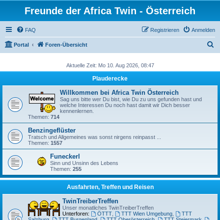
Freunde der Africa Twin - Österreich
FAQ
Registrieren
Anmelden
S
Portal
Foren-Übersicht
u
Aktuelle Zeit: Mo 10. Aug 2026, 08:47
c
Plauderecke
h
e
Willkommen bei Africa Twin Österreich
Sag uns bitte wer Du bist, wie Du zu uns gefunden hast und
welche Interessen Du noch hast damit wir Dich besser
kennenlernen.
Themen:
714
Benzingeflüster
Tratsch und Allgemeines was sonst nirgens reinpasst ...
Themen:
1557
Funeckerl
Sinn und Unsinn des Lebens
Themen:
255
Ausfahrten, Treffen und Reisen
TwinTreiberTreffen
Unser monatliches TwinTreiberTreffen
Unterforen:
ÖTTT
,
TTT Wien Umgebung
,
TTT
Salzburg
,
TTT Burgenland
,
TTT Oberösterreich
,
TTT Steiermark
,