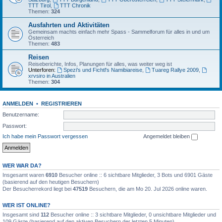
TTT Tirol
,
TTT Chronik
Themen:
324
Ausfahrten und Aktivitäten
Gemeinsam machts einfach mehr Spass - Sammelforum für alles in und um
Österreich
Themen:
483
Reisen
Reiseberichte, Infos, Planungen für alles, was weiter weg ist
Unterforen:
Spezi's und Fichtl's Namibiareise
,
Tuareg Rallye 2009
,
xrvsiro in Australien
Themen:
304
ANMELDEN
•
REGISTRIEREN
Benutzername:
Passwort:
Ich habe mein Passwort vergessen
Angemeldet bleiben
WER WAR DA?
Insgesamt waren
6910
Besucher online :: 6 sichtbare Mitglieder, 3 Bots und 6901 Gäste
(basierend auf den heutigen Besuchern)
Der Besucherrekord liegt bei
47519
Besuchern, die am Mo 20. Jul 2026 online waren.
WER IST ONLINE?
Insgesamt sind
112
Besucher online :: 3 sichtbare Mitglieder, 0 unsichtbare Mitglieder und
109 Gäste (basierend auf den aktiven Besuchern der letzten 5 Minuten)