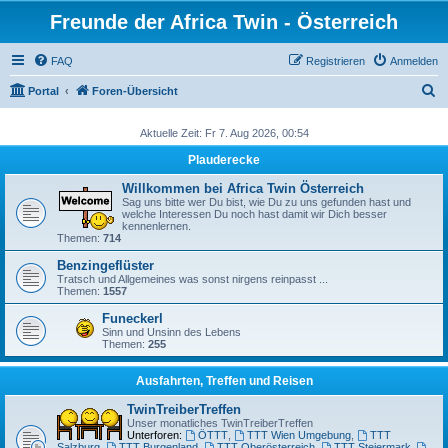
Freunde der Africa Twin - Österreich
FAQ
Registrieren
Anmelden
S
Portal
Foren-Übersicht
u
Aktuelle Zeit: Fr 7. Aug 2026, 00:54
c
Plauderecke
h
e
Willkommen bei Africa Twin Österreich
Sag uns bitte wer Du bist, wie Du zu uns gefunden hast und
welche Interessen Du noch hast damit wir Dich besser
kennenlernen.
Themen:
714
Benzingeflüster
Tratsch und Allgemeines was sonst nirgens reinpasst ...
Themen:
1557
Funeckerl
Sinn und Unsinn des Lebens
Themen:
255
Ausfahrten, Treffen und Reisen
TwinTreiberTreffen
Unser monatliches TwinTreiberTreffen
Unterforen:
ÖTTT
,
TTT Wien Umgebung
,
TTT
Salzburg
,
TTT Burgenland
,
TTT Oberösterreich
,
TTT Steiermark
,