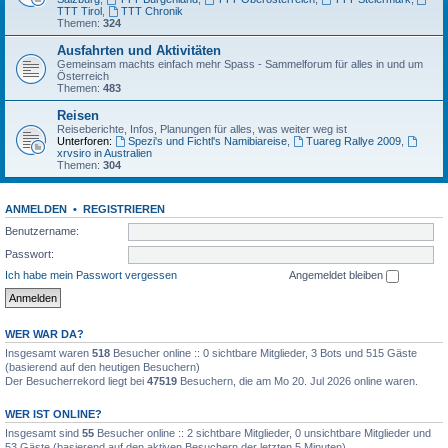
TTT Tirol
,
TTT Chronik
Themen:
324
Ausfahrten und Aktivitäten
Gemeinsam machts einfach mehr Spass - Sammelforum für alles in und um
Österreich
Themen:
483
Reisen
Reiseberichte, Infos, Planungen für alles, was weiter weg ist
Unterforen:
Spezi's und Fichtl's Namibiareise
,
Tuareg Rallye 2009
,
xrvsiro in Australien
Themen:
304
ANMELDEN
•
REGISTRIEREN
Benutzername:
Passwort:
Ich habe mein Passwort vergessen
Angemeldet bleiben
WER WAR DA?
Insgesamt waren
518
Besucher online :: 0 sichtbare Mitglieder, 3 Bots und 515 Gäste
(basierend auf den heutigen Besuchern)
Der Besucherrekord liegt bei
47519
Besuchern, die am Mo 20. Jul 2026 online waren.
WER IST ONLINE?
Insgesamt sind
55
Besucher online :: 2 sichtbare Mitglieder, 0 unsichtbare Mitglieder und
53 Gäste (basierend auf den aktiven Besuchern der letzten 5 Minuten)