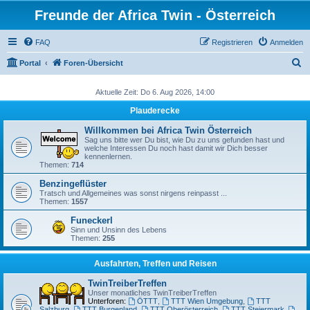
Freunde der Africa Twin - Österreich
FAQ
Registrieren
Anmelden
S
Portal
Foren-Übersicht
u
Aktuelle Zeit: Do 6. Aug 2026, 14:00
c
Plauderecke
h
e
Willkommen bei Africa Twin Österreich
Sag uns bitte wer Du bist, wie Du zu uns gefunden hast und
welche Interessen Du noch hast damit wir Dich besser
kennenlernen.
Themen:
714
Benzingeflüster
Tratsch und Allgemeines was sonst nirgens reinpasst ...
Themen:
1557
Funeckerl
Sinn und Unsinn des Lebens
Themen:
255
Ausfahrten, Treffen und Reisen
TwinTreiberTreffen
Unser monatliches TwinTreiberTreffen
Unterforen:
ÖTTT
,
TTT Wien Umgebung
,
TTT
Salzburg
,
TTT Burgenland
,
TTT Oberösterreich
,
TTT Steiermark
,