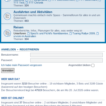
TTT Tirol
,
TTT Chronik
Themen:
324
Ausfahrten und Aktivitäten
Gemeinsam machts einfach mehr Spass - Sammelforum für alles in und um
Österreich
Themen:
483
Reisen
Reiseberichte, Infos, Planungen für alles, was weiter weg ist
Unterforen:
Spezi's und Fichtl's Namibiareise
,
Tuareg Rallye 2009
,
xrvsiro in Australien
Themen:
304
ANMELDEN
•
REGISTRIEREN
Benutzername:
Passwort:
Ich habe mein Passwort vergessen
Angemeldet bleiben
WER WAR DA?
Insgesamt waren
3210
Besucher online :: 19 sichtbare Mitglieder, 3 Bots und 3188 Gäste
(basierend auf den heutigen Besuchern)
Der Besucherrekord liegt bei
47519
Besuchern, die am Mo 20. Jul 2026 online waren.
WER IST ONLINE?
Insgesamt sind
37
Besucher online :: 2 sichtbare Mitglieder, 0 unsichtbare Mitglieder und
35 Gäste (basierend auf den aktiven Besuchern der letzten 5 Minuten)