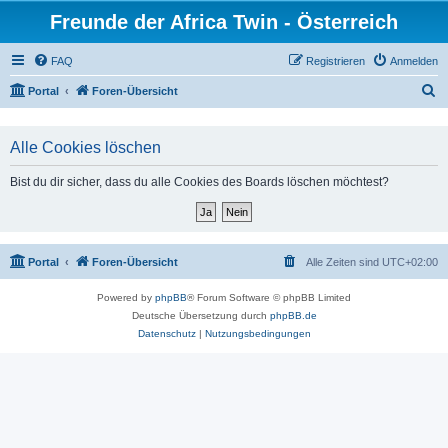
Freunde der Africa Twin - Österreich
FAQ
Registrieren
Anmelden
S
Portal
Foren-Übersicht
u
c
Alle Cookies löschen
h
Bist du dir sicher, dass du alle Cookies des Boards löschen möchtest?
e
Portal
Foren-Übersicht
Alle Zeiten sind
UTC+02:00
Powered by
phpBB
® Forum Software © phpBB Limited
Deutsche Übersetzung durch
phpBB.de
Datenschutz
|
Nutzungsbedingungen