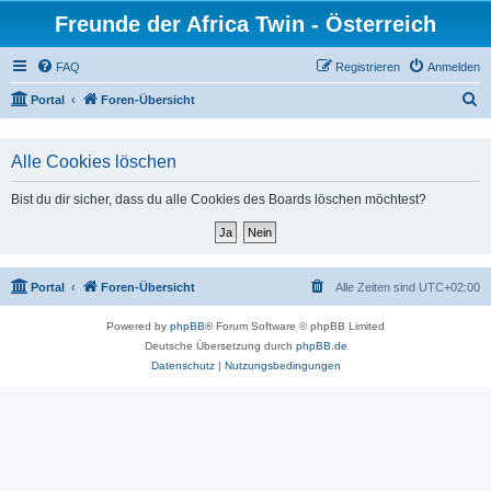
Freunde der Africa Twin - Österreich
FAQ
Registrieren
Anmelden
S
Portal
Foren-Übersicht
u
c
Alle Cookies löschen
h
Bist du dir sicher, dass du alle Cookies des Boards löschen möchtest?
e
Portal
Foren-Übersicht
Alle Zeiten sind
UTC+02:00
Powered by
phpBB
® Forum Software © phpBB Limited
Deutsche Übersetzung durch
phpBB.de
Datenschutz
|
Nutzungsbedingungen