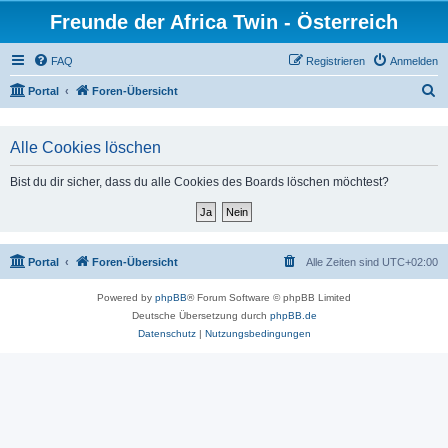
Freunde der Africa Twin - Österreich
FAQ
Registrieren
Anmelden
S
Portal
Foren-Übersicht
u
c
Alle Cookies löschen
h
Bist du dir sicher, dass du alle Cookies des Boards löschen möchtest?
e
Portal
Foren-Übersicht
Alle Zeiten sind
UTC+02:00
Powered by
phpBB
® Forum Software © phpBB Limited
Deutsche Übersetzung durch
phpBB.de
Datenschutz
|
Nutzungsbedingungen