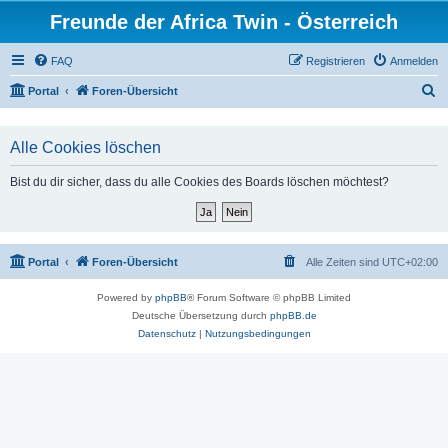
Freunde der Africa Twin - Österreich
FAQ
Registrieren
Anmelden
S
Portal
Foren-Übersicht
u
c
Alle Cookies löschen
h
Bist du dir sicher, dass du alle Cookies des Boards löschen möchtest?
e
Portal
Foren-Übersicht
Alle Zeiten sind
UTC+02:00
Powered by
phpBB
® Forum Software © phpBB Limited
Deutsche Übersetzung durch
phpBB.de
Datenschutz
|
Nutzungsbedingungen