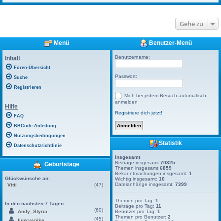
Gehe zu
Menü
Benutzer-Menü
Benutzername:
Inhalt
Foren-Übersicht
Passwort:
Suche
Registrieren
Mich bei jedem Besuch automatisch
anmelden
Hilfe
Registriere dich jetzt!
FAQ
BBCode-Anleitung
Nutzungsbedingungen
Statistik
Datenschutzrichtlinie
Insgesamt
Beiträge insgesamt
70325
Geburtstage
Themen insgesamt
6859
Bekanntmachungen insgesamt:
1
Glückwünsche an:
Wichtig insgesamt:
10
Dateianhänge insgesamt:
7399
Vitti
(47)
Themen pro Tag:
1
In den nächsten 7 Tagen
Beiträge pro Tag:
11
(60)
Andy_Styria
Benutzer pro Tag:
1
Themen pro Benutzer:
2
(45)
funkyspike