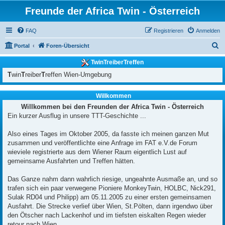
Freunde der Africa Twin - Österreich
FAQ
Registrieren
Anmelden
S
Portal
Foren-Übersicht
u
TwinTreiberTreffen
c
T
win
T
reiber
T
reffen Wien-Umgebung
h
e
Willkommen
Willkommen bei den Freunden der Africa Twin - Österreich
Ein kurzer Ausflug in unsere TTT-Geschichte ...
Also eines Tages im Oktober 2005, da fasste ich meinen ganzen Mut
zusammen und veröffentlichte eine Anfrage im FAT e.V.de Forum
wieviele registrierte aus dem Wiener Raum eigentlich Lust auf
gemeinsame Ausfahrten und Treffen hätten.
Das Ganze nahm dann wahrlich riesige, ungeahnte Ausmaße an, und so
trafen sich ein paar verwegene Pioniere MonkeyTwin, HOLBC, Nick291,
Sulak RD04 und Philipp) am 05.11.2005 zu einer ersten gemeinsamen
Ausfahrt. Die Strecke verlief über Wien, St.Pölten, dann irgendwo über
den Ötscher nach Lackenhof und im tiefsten eiskalten Regen wieder
retour nach Wien.