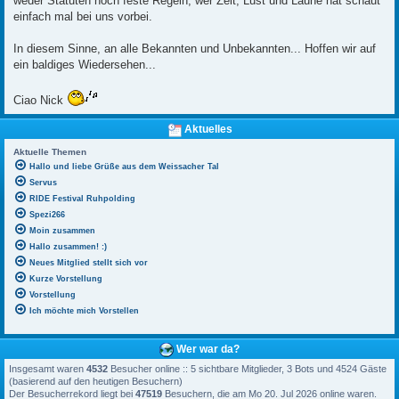
weder Statuten noch feste Regeln, wer Zeit, Lust und Laune hat schaut
einfach mal bei uns vorbei.
In diesem Sinne, an alle Bekannten und Unbekannten... Hoffen wir auf
ein baldiges Wiedersehen...
Ciao Nick
Aktuelles
Aktuelle Themen
Hallo und liebe Grüße aus dem Weissacher Tal
Servus
RIDE Festival Ruhpolding
Spezi266
Moin zusammen
Hallo zusammen! :)
Neues Mitglied stellt sich vor
Kurze Vorstellung
Vorstellung
Ich möchte mich Vorstellen
Wer war da?
Insgesamt waren
4532
Besucher online :: 5 sichtbare Mitglieder, 3 Bots und 4524 Gäste
(basierend auf den heutigen Besuchern)
Der Besucherrekord liegt bei
47519
Besuchern, die am Mo 20. Jul 2026 online waren.