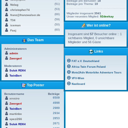
Beiträge pro Benutzer:
18
(51)
Beiträge pro Thema:
10
Nolag
(53)
christopher74
Mitglieder insgesamt
3941
(66)
franz@franzwalser.de
Unser neuestes Mitglied:
92deekay
(59)
T34
(50)
Wer ist online?
iceman
(60)
Fasj
Insgesamt sind
57
Besucher online :: 1
sichtbares Mitglied, 0 unsichtbare
Das Team
Mitglieder und 56 Gäste
Administratoren
Links
admin
Zwergerl
FAT e.V. Deutschland
Moderatoren
Africa Twin Forum Poland
Sulak RD04
Moto2Adv Motorbike Adventure Tours
TwinBert
VFV-Wien
Naviboard
Top Poster
Benutzername
Beiträge
6509
xrvsiro
4998
Zwergerl
2989
TwinBert
2934
martinbo
2853
spezi266
2671
Sulak RD04